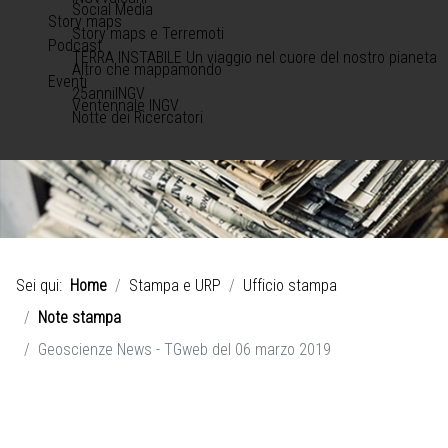
Social Media
Story maps
Story maps e Terremoti
Podcast
TERRA INSTABILE Un viaggio nel cuore del nostro pianeta
Altro che mappamondo
Eventi
25anniINGV
Ventennale INGV
Notte dei Ricercatori
Sei qui:
Home
Stampa e URP
Ufficio stampa
Note stampa
Geoscienze News - TGweb del 06 marzo 2019