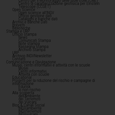
Centro per il Monitoraggio delle Isole Eolie (CME)
Centro di caratterizzazione geofisica per Einstein
Telescope (CCGET)
Open Science
Open science all'INGV
Ufficio gestione dati
Cataloghi e banche dati
Archivi e Banche Dati
Brevetti
Biblioteche
Stampa e URP
Ufficio stampa
News
Comunicati Stampa
Note stampa
Rassegna stampa
Archivio Stampa
URP
Archivio INGVNewsletter
Contatti
Comunicazione e Divulgazione
Musei, centri informativi e attività con le scuole
Musei
Centri informativi
Attività con scuole
Educational
Progetti per la riduzione del rischio e campagne di
informazione
Edurisk
Io non rischio
Alla scoperta
dell'Ambiente
dei Terremoti
dei Vulcani
Blog & Canali Social
INGVambiente
INGVterremoti
INGVvulcani