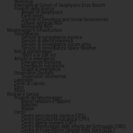
Workshop
International School of Geophysics Enzo Boschi
Prodotti della ricerca
Annals of Geophysics
Earth-prints
Journal of Geoethics and Social Geosciences
Collane editoriali INGV
Monografie INGV
Monitoraggio e infrastrutture
Sorveglianza
Servizio di sorveglianza sismica
Servizio di allerta maremoti
Servizio di sorveglianza vulcani attivi
Servizio di sorveglianza Space Weather
Reti di monitoraggio
l'INGV e le sue reti
Attività in emergenza
Emergenze sismiche
Emergenze vulcaniche
Gruppi di emergenza
Osservatori Geofisici
Osservatori strumentali
Laboratori
Centri di calcolo
Epos
Emso
Risorse e Servizi
Prodotti del Monitoraggio
Report relazioni e rapporti
Bollettini
Mappe
Centri
Centro pericolosità sismica (CPS)
Centro pericolosità vulcanica (CPV)
Centro allerta tsunami (CAT)
Centro Monitoraggio delle attività del Sottosuolo (CMS)
Centro di Osservazioni Spaziali della Terra (COS )