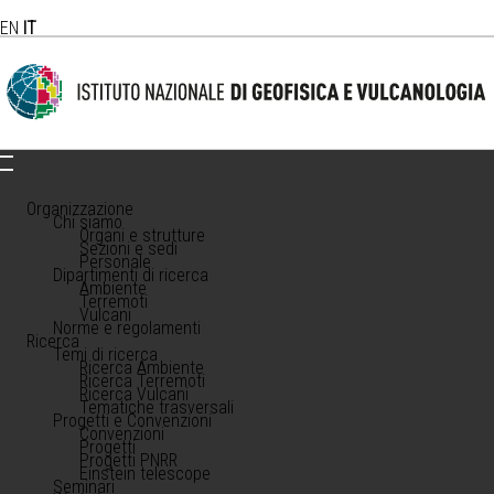
EN
IT
Organizzazione
Chi siamo
Organi e strutture
Sezioni e sedi
Personale
Dipartimenti di ricerca
Ambiente
Terremoti
Vulcani
Norme e regolamenti
Ricerca
Temi di ricerca
Ricerca Ambiente
Ricerca Terremoti
Ricerca Vulcani
Tematiche trasversali
Progetti e Convenzioni
Convenzioni
Progetti
Progetti PNRR
Einstein telescope
Seminari