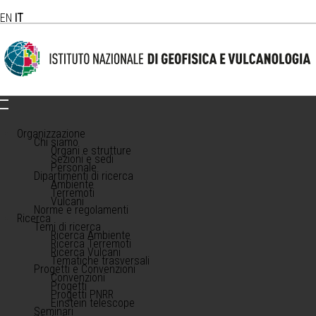
EN
IT
Organizzazione
Chi siamo
Organi e strutture
Sezioni e sedi
Personale
Dipartimenti di ricerca
Ambiente
Terremoti
Vulcani
Norme e regolamenti
Ricerca
Temi di ricerca
Ricerca Ambiente
Ricerca Terremoti
Ricerca Vulcani
Tematiche trasversali
Progetti e Convenzioni
Convenzioni
Progetti
Progetti PNRR
Einstein telescope
Seminari