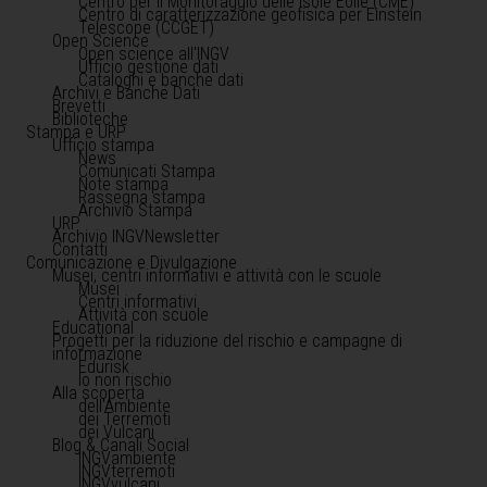
Centro per il Monitoraggio delle Isole Eolie (CME)
Centro di caratterizzazione geofisica per Einstein
Telescope (CCGET)
Open Science
Open science all'INGV
Ufficio gestione dati
Cataloghi e banche dati
Archivi e Banche Dati
Brevetti
Biblioteche
Stampa e URP
Ufficio stampa
News
Comunicati Stampa
Note stampa
Rassegna stampa
Archivio Stampa
URP
Archivio INGVNewsletter
Contatti
Comunicazione e Divulgazione
Musei, centri informativi e attività con le scuole
Musei
Centri informativi
Attività con scuole
Educational
Progetti per la riduzione del rischio e campagne di
informazione
Edurisk
Io non rischio
Alla scoperta
dell'Ambiente
dei Terremoti
dei Vulcani
Blog & Canali Social
INGVambiente
INGVterremoti
INGVvulcani