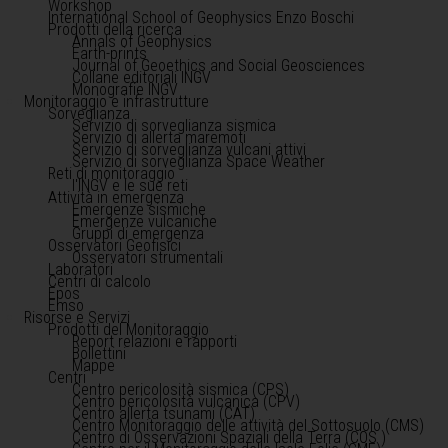
Workshop
International School of Geophysics Enzo Boschi
Prodotti della ricerca
Annals of Geophysics
Earth-prints
Journal of Geoethics and Social Geosciences
Collane editoriali INGV
Monografie INGV
Monitoraggio e infrastrutture
Sorveglianza
Servizio di sorveglianza sismica
Servizio di allerta maremoti
Servizio di sorveglianza vulcani attivi
Servizio di sorveglianza Space Weather
Reti di monitoraggio
l'INGV e le sue reti
Attività in emergenza
Emergenze sismiche
Emergenze vulcaniche
Gruppi di emergenza
Osservatori Geofisici
Osservatori strumentali
Laboratori
Centri di calcolo
Epos
Emso
Risorse e Servizi
Prodotti del Monitoraggio
Report relazioni e rapporti
Bollettini
Mappe
Centri
Centro pericolosità sismica (CPS)
Centro pericolosità vulcanica (CPV)
Centro allerta tsunami (CAT)
Centro Monitoraggio delle attività del Sottosuolo (CMS)
Centro di Osservazioni Spaziali della Terra (COS )