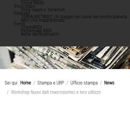
Social Media
Story maps
Story maps e Terremoti
Podcast
TERRA INSTABILE Un viaggio nel cuore del nostro pianeta
Altro che mappamondo
Eventi
25anniINGV
Ventennale INGV
Notte dei Ricercatori
Sei qui:
Home
Stampa e URP
Ufficio stampa
News
Workshop Nuovi dati macrosismici e loro utilizzo