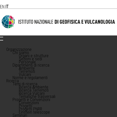
EN
IT
Organizzazione
Chi siamo
Organi e strutture
Sezioni e sedi
Personale
Dipartimenti di ricerca
Ambiente
Terremoti
Vulcani
Norme e regolamenti
Ricerca
Temi di ricerca
Ricerca Ambiente
Ricerca Terremoti
Ricerca Vulcani
Tematiche trasversali
Progetti e Convenzioni
Convenzioni
Progetti
Progetti PNRR
Einstein telescope
Seminari