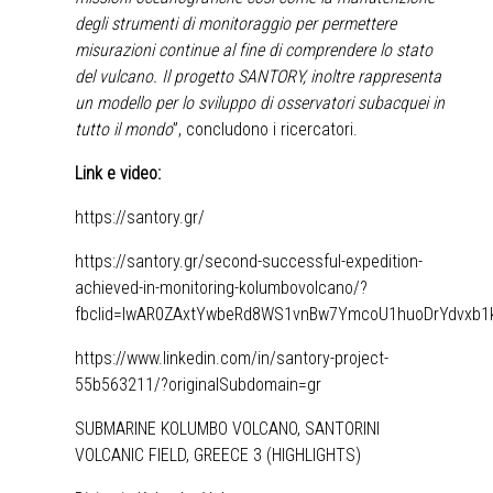
degli strumenti di monitoraggio per permettere
misurazioni continue al fine di comprendere lo stato
del vulcano. Il progetto SANTORY, inoltre rappresenta
un modello per lo sviluppo di osservatori subacquei in
tutto il mondo
”, concludono i ricercatori.
Link e video:
https://santory.gr/
https://santory.gr/second-successful-expedition-
achieved-in-monitoring-kolumbovolcano/?
fbclid=IwAR0ZAxtYwbeRd8WS1vnBw7YmcoU1huoDrYdvxb
https://www.linkedin.com/in/santory-project-
55b563211/?originalSubdomain=gr
SUBMARINE KOLUMBO VOLCANO, SANTORINI
VOLCANIC FIELD, GREECE 3 (HIGHLIGHTS)