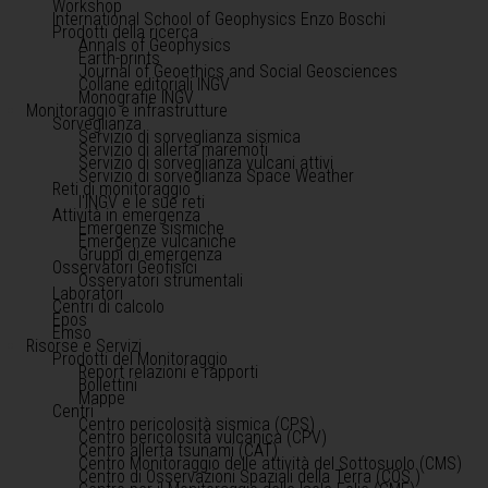
Workshop
International School of Geophysics Enzo Boschi
Prodotti della ricerca
Annals of Geophysics
Earth-prints
Journal of Geoethics and Social Geosciences
Collane editoriali INGV
Monografie INGV
Monitoraggio e infrastrutture
Sorveglianza
Servizio di sorveglianza sismica
Servizio di allerta maremoti
Servizio di sorveglianza vulcani attivi
Servizio di sorveglianza Space Weather
Reti di monitoraggio
l'INGV e le sue reti
Attività in emergenza
Emergenze sismiche
Emergenze vulcaniche
Gruppi di emergenza
Osservatori Geofisici
Osservatori strumentali
Laboratori
Centri di calcolo
Epos
Emso
Risorse e Servizi
Prodotti del Monitoraggio
Report relazioni e rapporti
Bollettini
Mappe
Centri
Centro pericolosità sismica (CPS)
Centro pericolosità vulcanica (CPV)
Centro allerta tsunami (CAT)
Centro Monitoraggio delle attività del Sottosuolo (CMS)
Centro di Osservazioni Spaziali della Terra (COS )