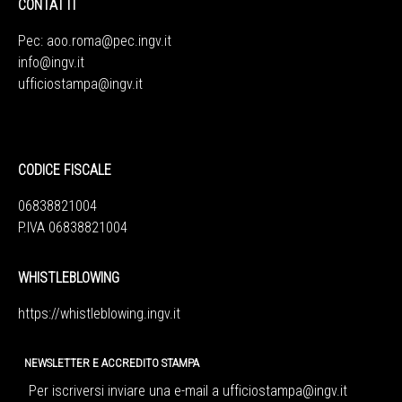
CONTATTI
Pec:
aoo.roma@pec.ingv.it
info@ingv.it
ufficiostampa@ingv.it
CODICE FISCALE
06838821004
P.IVA 06838821004
WHISTLEBLOWING
https://whistleblowing.ingv.
it
NEWSLETTER E ACCREDITO STAMPA
Per iscriversi inviare una e-mail a
ufficiostampa@ingv.it