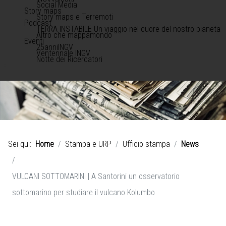
Social Media
Story maps
Story maps e Terremoti
Podcast
TERRA INSTABILE Un viaggio nel cuore del nostro pianeta
Altro che mappamondo
Eventi
25anniINGV
Ventennale INGV
Notte dei Ricercatori
Sei qui:
Home
Stampa e URP
Ufficio stampa
News
VULCANI SOTTOMARINI | A Santorini un osservatorio
sottomarino per studiare il vulcano Kolumbo