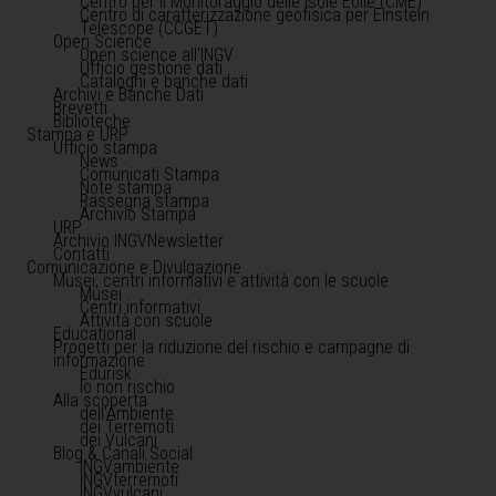
Centro per il Monitoraggio delle Isole Eolie (CME)
Centro di caratterizzazione geofisica per Einstein
Telescope (CCGET)
Open Science
Open science all'INGV
Ufficio gestione dati
Cataloghi e banche dati
Archivi e Banche Dati
Brevetti
Biblioteche
Stampa e URP
Ufficio stampa
News
Comunicati Stampa
Note stampa
Rassegna stampa
Archivio Stampa
URP
Archivio INGVNewsletter
Contatti
Comunicazione e Divulgazione
Musei, centri informativi e attività con le scuole
Musei
Centri informativi
Attività con scuole
Educational
Progetti per la riduzione del rischio e campagne di
informazione
Edurisk
Io non rischio
Alla scoperta
dell'Ambiente
dei Terremoti
dei Vulcani
Blog & Canali Social
INGVambiente
INGVterremoti
INGVvulcani