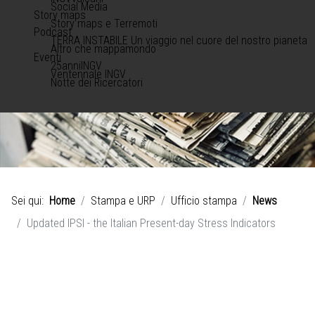
Social Media
Story maps
Story maps e Terremoti
Podcast
TERRA INSTABILE Un viaggio nel cuore del nostro pianeta
Altro che mappamondo
Eventi
25anniINGV
Ventennale INGV
Notte dei Ricercatori
Sei qui:
Home
Stampa e URP
Ufficio stampa
News
Updated IPSI - the Italian Present-day Stress Indicators