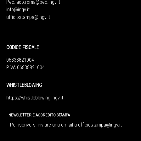
Pec:
aoo.roma@pec.ingv.it
info@ingv.it
ufficiostampa@ingv.it
CODICE FISCALE
06838821004
P.IVA 06838821004
WHISTLEBLOWING
https://whistleblowing.ingv.
it
NEWSLETTER E ACCREDITO STAMPA
Per iscriversi inviare una e-mail a
ufficiostampa@ingv.it