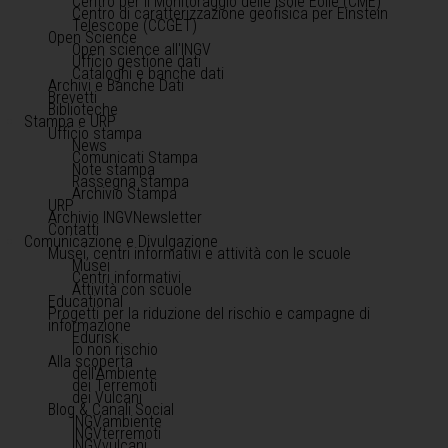
Centro per il Monitoraggio delle Isole Eolie (CME)
Centro di caratterizzazione geofisica per Einstein
Telescope (CCGET)
Open Science
Open science all'INGV
Ufficio gestione dati
Cataloghi e banche dati
Archivi e Banche Dati
Brevetti
Biblioteche
Stampa e URP
Ufficio stampa
News
Comunicati Stampa
Note stampa
Rassegna stampa
Archivio Stampa
URP
Archivio INGVNewsletter
Contatti
Comunicazione e Divulgazione
Musei, centri informativi e attività con le scuole
Musei
Centri informativi
Attività con scuole
Educational
Progetti per la riduzione del rischio e campagne di
informazione
Edurisk
Io non rischio
Alla scoperta
dell'Ambiente
dei Terremoti
dei Vulcani
Blog & Canali Social
INGVambiente
INGVterremoti
INGVvulcani