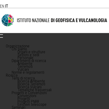
EN
IT
Organizzazione
Chi siamo
Organi e strutture
Sezioni e sedi
Personale
Dipartimenti di ricerca
Ambiente
Terremoti
Vulcani
Norme e regolamenti
Ricerca
Temi di ricerca
Ricerca Ambiente
Ricerca Terremoti
Ricerca Vulcani
Tematiche trasversali
Progetti e Convenzioni
Convenzioni
Progetti
Progetti PNRR
Einstein telescope
Seminari