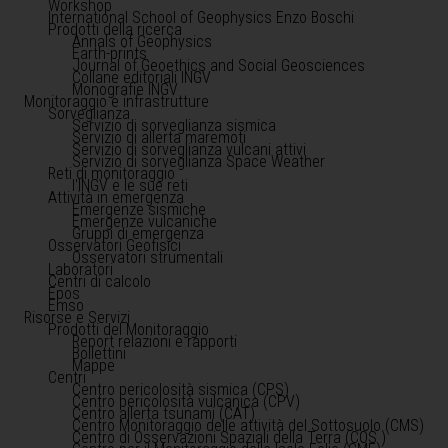
Workshop
International School of Geophysics Enzo Boschi
Prodotti della ricerca
Annals of Geophysics
Earth-prints
Journal of Geoethics and Social Geosciences
Collane editoriali INGV
Monografie INGV
Monitoraggio e infrastrutture
Sorveglianza
Servizio di sorveglianza sismica
Servizio di allerta maremoti
Servizio di sorveglianza vulcani attivi
Servizio di sorveglianza Space Weather
Reti di monitoraggio
l'INGV e le sue reti
Attività in emergenza
Emergenze sismiche
Emergenze vulcaniche
Gruppi di emergenza
Osservatori Geofisici
Osservatori strumentali
Laboratori
Centri di calcolo
Epos
Emso
Risorse e Servizi
Prodotti del Monitoraggio
Report relazioni e rapporti
Bollettini
Mappe
Centri
Centro pericolosità sismica (CPS)
Centro pericolosità vulcanica (CPV)
Centro allerta tsunami (CAT)
Centro Monitoraggio delle attività del Sottosuolo (CMS)
Centro di Osservazioni Spaziali della Terra (COS )