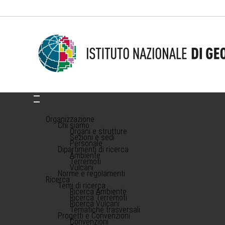
Organizzazione
Chi siamo
Organi e strutture
Sezioni e sedi
Personale
Dipartimenti di ricerca
Ambiente
Terremoti
Vulcani
Norme e regolamenti
Ricerca
Temi di ricerca
Ricerca Ambiente
Ricerca Terremoti
Ricerca Vulcani
Tematiche trasversali
Progetti e Convenzioni
Convenzioni