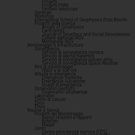
Progetti
Progetti PNRR
Einstein telescope
Seminari
Workshop
International School of Geophysics Enzo Boschi
Prodotti della ricerca
Annals of Geophysics
Earth-prints
Journal of Geoethics and Social Geosciences
Collane editoriali INGV
Monografie INGV
Monitoraggio e infrastrutture
Sorveglianza
Servizio di sorveglianza sismica
Servizio di allerta maremoti
Servizio di sorveglianza vulcani attivi
Servizio di sorveglianza Space Weather
Reti di monitoraggio
l'INGV e le sue reti
Attività in emergenza
Emergenze sismiche
Emergenze vulcaniche
Gruppi di emergenza
Osservatori Geofisici
Osservatori strumentali
Laboratori
Centri di calcolo
Epos
Emso
Risorse e Servizi
Prodotti del Monitoraggio
Report relazioni e rapporti
Bollettini
Mappe
Centri
Centro pericolosità sismica (CPS)