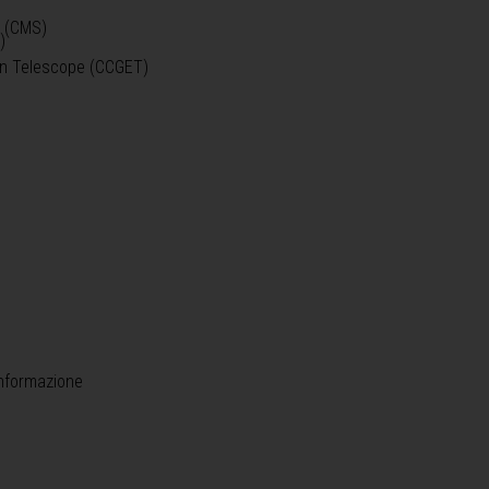
o (CMS)
)
)
ein Telescope (CCGET)
informazione