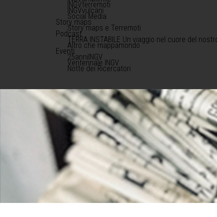
INGVterremoti
INGVvulcani
Social Media
Story maps
Story maps e Terremoti
Podcast
TERRA INSTABILE Un viaggio nel cuore del nostr
Altro che mappamondo
Eventi
25anniINGV
Ventennale INGV
Notte dei Ricercatori