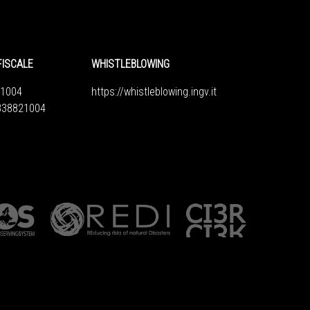
FISCALE
WHISTLEBLOWING
1004
https://whistleblowing.ingv.
it
6838821004