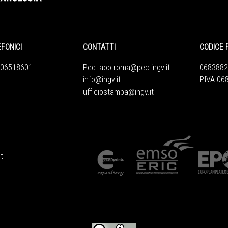
EFONICI
CONTATTI
CODICE 
 06518601
Pec:
aoo.roma@pec.ingv.it
0683882
info@ingv.it
P.IVA 0
ufficiostampa@ingv.it
t