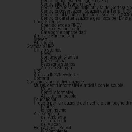
Centro pericolosità vulcanica (CPV)
Centro allerta tsunami (CAT)
Centro Monitoraggio delle attività del Sottosuol
Centro di Osservazioni Spaziali della Terra (COS 
Centro per il Monitoraggio delle Isole Eolie (CME
Centro di caratterizzazione geofisica per Einst
Open Science
Open science all'INGV
Ufficio gestione dati
Cataloghi e banche dati
Archivi e Banche Dati
Brevetti
Biblioteche
Stampa e URP
Ufficio stampa
News
Comunicati Stampa
Note stampa
Rassegna stampa
Archivio Stampa
URP
Archivio INGVNewsletter
Contatti
Comunicazione e Divulgazione
Musei, centri informativi e attività con le scuole
Musei
Centri informativi
Attività con scuole
Educational
Progetti per la riduzione del rischio e campagne di 
Edurisk
Io non rischio
Alla scoperta
dell'Ambiente
dei Terremoti
dei Vulcani
Blog & Canali Social
INGVambiente