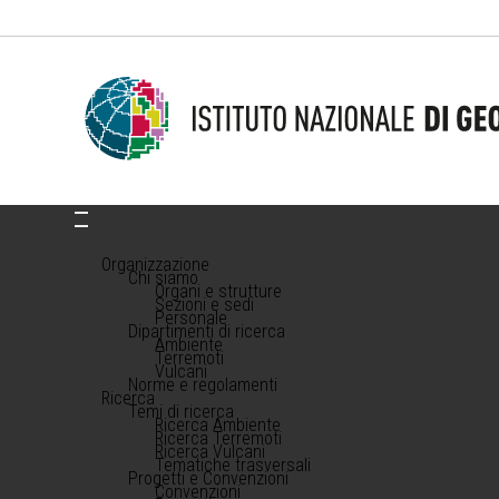
Organizzazione
Chi siamo
Organi e strutture
Sezioni e sedi
Personale
Dipartimenti di ricerca
Ambiente
Terremoti
Vulcani
Norme e regolamenti
Ricerca
Temi di ricerca
Ricerca Ambiente
Ricerca Terremoti
Ricerca Vulcani
Tematiche trasversali
Progetti e Convenzioni
Convenzioni