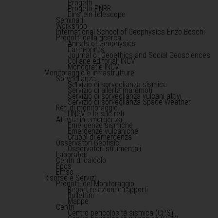
Progetti
Progetti PNRR
Einstein telescope
Seminari
Workshop
International School of Geophysics Enzo Boschi
Prodotti della ricerca
Annals of Geophysics
Earth-prints
Journal of Geoethics and Social Geosciences
Collane editoriali INGV
Monografie INGV
Monitoraggio e infrastrutture
Sorveglianza
Servizio di sorveglianza sismica
Servizio di allerta maremoti
Servizio di sorveglianza vulcani attivi
Servizio di sorveglianza Space Weather
Reti di monitoraggio
l'INGV e le sue reti
Attività in emergenza
Emergenze sismiche
Emergenze vulcaniche
Gruppi di emergenza
Osservatori Geofisici
Osservatori strumentali
Laboratori
Centri di calcolo
Epos
Emso
Risorse e Servizi
Prodotti del Monitoraggio
Report relazioni e rapporti
Bollettini
Mappe
Centri
Centro pericolosità sismica (CPS)