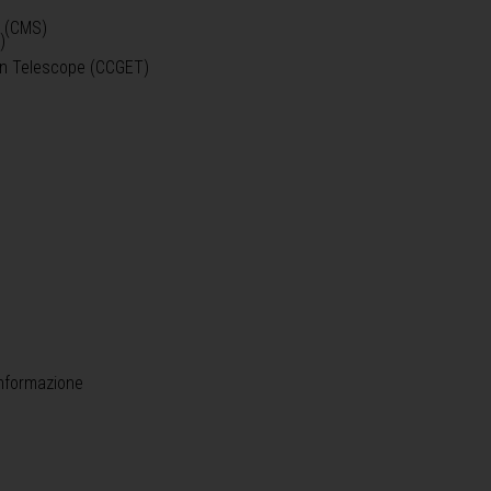
o (CMS)
)
)
ein Telescope (CCGET)
informazione