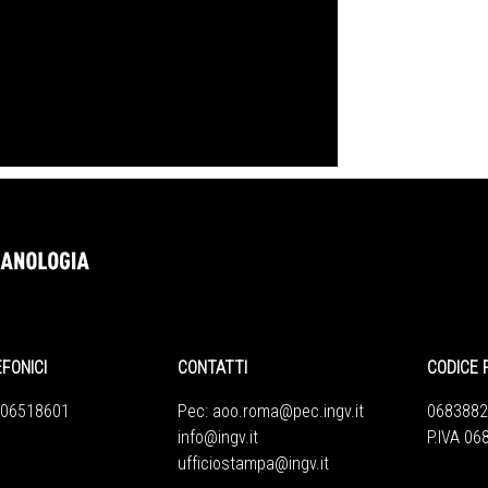
EFONICI
CONTATTI
CODICE 
 06518601
Pec:
aoo.roma@pec.ingv.it
0683882
info@ingv.it
P.IVA 0
ufficiostampa@ingv.it