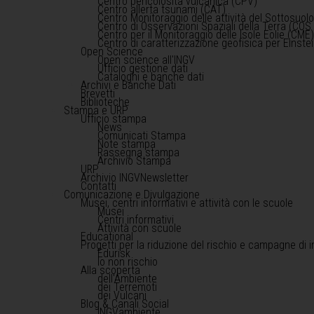
Centro pericolosità vulcanica (CPV)
Centro allerta tsunami (CAT)
Centro Monitoraggio delle attività del Sottosuol
Centro di Osservazioni Spaziali della Terra (COS 
Centro per il Monitoraggio delle Isole Eolie (CME
Centro di caratterizzazione geofisica per Einst
Open Science
Open science all'INGV
Ufficio gestione dati
Cataloghi e banche dati
Archivi e Banche Dati
Brevetti
Biblioteche
Stampa e URP
Ufficio stampa
News
Comunicati Stampa
Note stampa
Rassegna stampa
Archivio Stampa
URP
Archivio INGVNewsletter
Contatti
Comunicazione e Divulgazione
Musei, centri informativi e attività con le scuole
Musei
Centri informativi
Attività con scuole
Educational
Progetti per la riduzione del rischio e campagne di 
Edurisk
Io non rischio
Alla scoperta
dell'Ambiente
dei Terremoti
dei Vulcani
Blog & Canali Social
INGVambiente