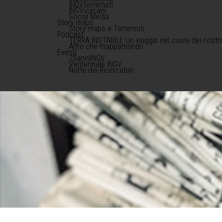
INGVterremoti
INGVvulcani
Social Media
Story maps
Story maps e Terremoti
Podcast
TERRA INSTABILE Un viaggio nel cuore del nostr
Altro che mappamondo
Eventi
25anniINGV
Ventennale INGV
Notte dei Ricercatori