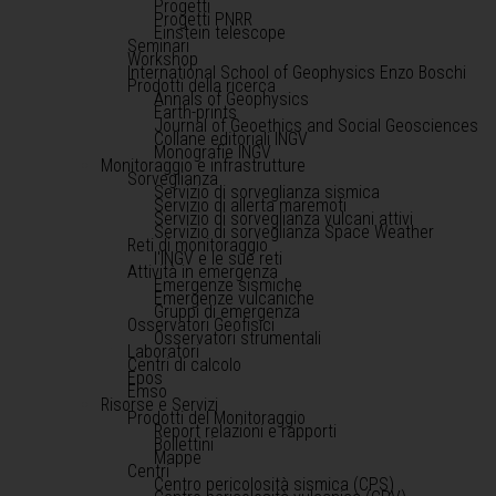
Progetti
Progetti PNRR
Einstein telescope
Seminari
Workshop
International School of Geophysics Enzo Boschi
Prodotti della ricerca
Annals of Geophysics
Earth-prints
Journal of Geoethics and Social Geosciences
Collane editoriali INGV
Monografie INGV
Monitoraggio e infrastrutture
Sorveglianza
Servizio di sorveglianza sismica
Servizio di allerta maremoti
Servizio di sorveglianza vulcani attivi
Servizio di sorveglianza Space Weather
Reti di monitoraggio
l'INGV e le sue reti
Attività in emergenza
Emergenze sismiche
Emergenze vulcaniche
Gruppi di emergenza
Osservatori Geofisici
Osservatori strumentali
Laboratori
Centri di calcolo
Epos
Emso
Risorse e Servizi
Prodotti del Monitoraggio
Report relazioni e rapporti
Bollettini
Mappe
Centri
Centro pericolosità sismica (CPS)