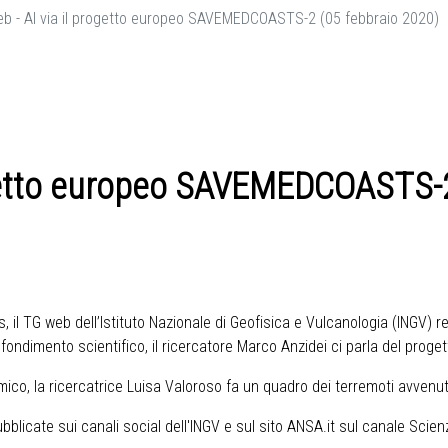
b - Al via il progetto europeo SAVEMEDCOASTS-2 (05 febbraio 2020)
ogetto europeo SAVEMEDCOASTS-2
 il TG web dell’Istituto Nazionale di Geofisica e Vulcanologia (INGV) r
rofondimento scientifico, il ricercatore Marco Anzidei ci parla del p
mico, la ricercatrice Luisa Valoroso fa un quadro dei terremoti avvenut
licate sui canali social dell'INGV e sul sito ANSA.it sul canale Scie