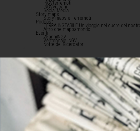
INGVterremoti
INGVvulcani
Social Media
Story maps
Story maps e Terremoti
Podcast
TERRA INSTABILE Un viaggio nel cuore del nostr
Altro che mappamondo
Eventi
25anniINGV
Ventennale INGV
Notte dei Ricercatori