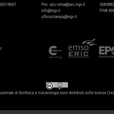
 06518601
Pec:
aoo.roma@pec.ingv.it
0683882
info@ingv.it
P.IVA 0
ufficiostampa@ingv.it
t
Nazionale di Geofisica e Vulcanologia
sono distribuiti sotto licenza
Crea