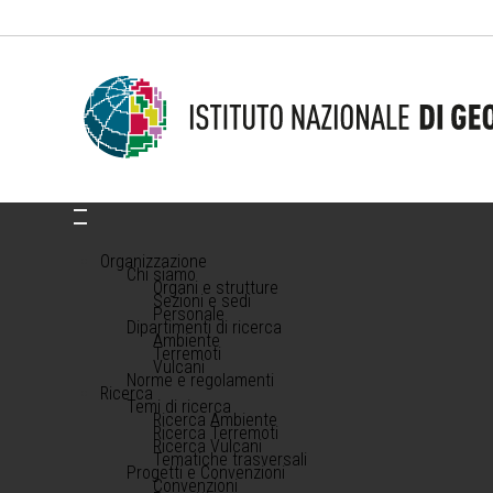
Organizzazione
Chi siamo
Organi e strutture
Sezioni e sedi
Personale
Dipartimenti di ricerca
Ambiente
Terremoti
Vulcani
Norme e regolamenti
Ricerca
Temi di ricerca
Ricerca Ambiente
Ricerca Terremoti
Ricerca Vulcani
Tematiche trasversali
Progetti e Convenzioni
Convenzioni