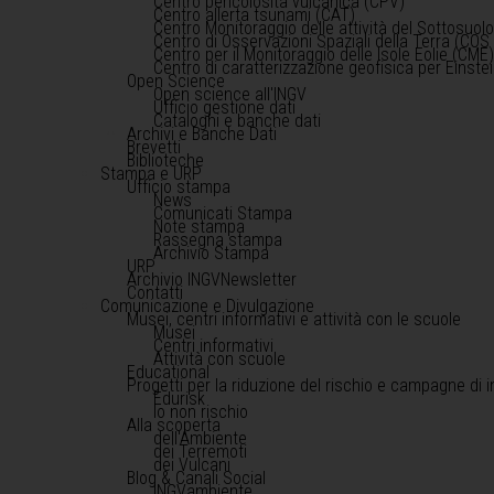
Centro pericolosità vulcanica (CPV)
Centro allerta tsunami (CAT)
Centro Monitoraggio delle attività del Sottosuol
Centro di Osservazioni Spaziali della Terra (COS 
Centro per il Monitoraggio delle Isole Eolie (CME
Centro di caratterizzazione geofisica per Einst
Open Science
Open science all'INGV
Ufficio gestione dati
Cataloghi e banche dati
Archivi e Banche Dati
Brevetti
Biblioteche
Stampa e URP
Ufficio stampa
News
Comunicati Stampa
Note stampa
Rassegna stampa
Archivio Stampa
URP
Archivio INGVNewsletter
Contatti
Comunicazione e Divulgazione
Musei, centri informativi e attività con le scuole
Musei
Centri informativi
Attività con scuole
Educational
Progetti per la riduzione del rischio e campagne di 
Edurisk
Io non rischio
Alla scoperta
dell'Ambiente
dei Terremoti
dei Vulcani
Blog & Canali Social
INGVambiente