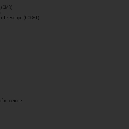
o (CMS)
)
)
ein Telescope (CCGET)
informazione