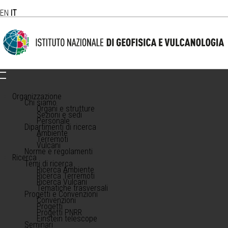
EN
IT
Organizzazione
Chi siamo
Organi e strutture
Sezioni e sedi
Personale
Dipartimenti di ricerca
Ambiente
Terremoti
Vulcani
Norme e regolamenti
Ricerca
Temi di ricerca
Ricerca Ambiente
Ricerca Terremoti
Ricerca Vulcani
Tematiche trasversali
Progetti e Convenzioni
Convenzioni
Progetti
Progetti PNRR
Einstein telescope
Seminari