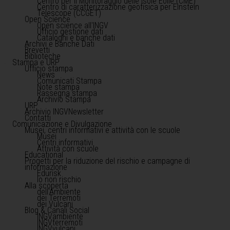
Centro per il Monitoraggio delle Isole Eolie (CME)
Centro di caratterizzazione geofisica per Einstein
Telescope (CCGET)
Open Science
Open science all'INGV
Ufficio gestione dati
Cataloghi e banche dati
Archivi e Banche Dati
Brevetti
Biblioteche
Stampa e URP
Ufficio stampa
News
Comunicati Stampa
Note stampa
Rassegna stampa
Archivio Stampa
URP
Archivio INGVNewsletter
Contatti
Comunicazione e Divulgazione
Musei, centri informativi e attività con le scuole
Musei
Centri informativi
Attività con scuole
Educational
Progetti per la riduzione del rischio e campagne di
informazione
Edurisk
Io non rischio
Alla scoperta
dell'Ambiente
dei Terremoti
dei Vulcani
Blog & Canali Social
INGVambiente
INGVterremoti
INGVvulcani