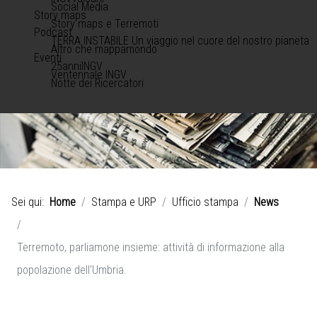
Social Media
Story maps
Story maps e Terremoti
Podcast
TERRA INSTABILE Un viaggio nel cuore del nostro pianeta
Altro che mappamondo
Eventi
25anniINGV
Ventennale INGV
Notte dei Ricercatori
Sei qui:
Home
Stampa e URP
Ufficio stampa
News
Terremoto, parliamone insieme: attività di informazione alla
popolazione dell'Umbria.