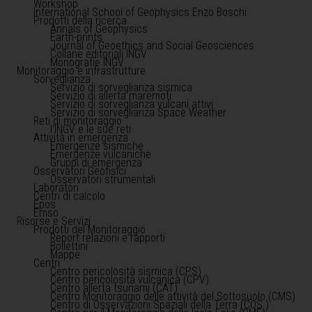
Workshop
International School of Geophysics Enzo Boschi
Prodotti della ricerca
Annals of Geophysics
Earth-prints
Journal of Geoethics and Social Geosciences
Collane editoriali INGV
Monografie INGV
Monitoraggio e infrastrutture
Sorveglianza
Servizio di sorveglianza sismica
Servizio di allerta maremoti
Servizio di sorveglianza vulcani attivi
Servizio di sorveglianza Space Weather
Reti di monitoraggio
l'INGV e le sue reti
Attività in emergenza
Emergenze sismiche
Emergenze vulcaniche
Gruppi di emergenza
Osservatori Geofisici
Osservatori strumentali
Laboratori
Centri di calcolo
Epos
Emso
Risorse e Servizi
Prodotti del Monitoraggio
Report relazioni e rapporti
Bollettini
Mappe
Centri
Centro pericolosità sismica (CPS)
Centro pericolosità vulcanica (CPV)
Centro allerta tsunami (CAT)
Centro Monitoraggio delle attività del Sottosuolo (CMS)
Centro di Osservazioni Spaziali della Terra (COS )