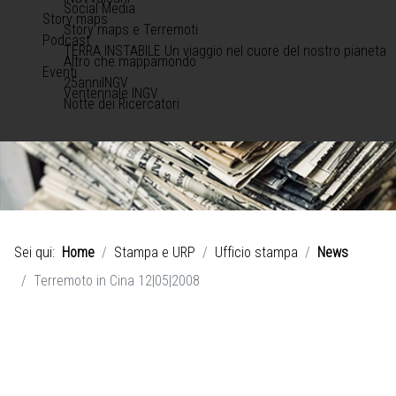
Social Media
Story maps
Story maps e Terremoti
Podcast
TERRA INSTABILE Un viaggio nel cuore del nostro pianeta
Altro che mappamondo
Eventi
25anniINGV
Ventennale INGV
Notte dei Ricercatori
Sei qui:
Home
Stampa e URP
Ufficio stampa
News
Terremoto in Cina 12|05|2008