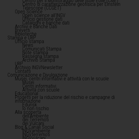
Centro per il Monitoraggio delle Isole Eolie (CME)
Centro di caratterizzazione geofisica per Einstein
Telescope (CCGET)
Open Science
Open science all'INGV
Ufficio gestione dati
Cataloghi e banche dati
Archivi e Banche Dati
Brevetti
Biblioteche
Stampa e URP
Ufficio stampa
News
Comunicati Stampa
Note stampa
Rassegna stampa
Archivio Stampa
URP
Archivio INGVNewsletter
Contatti
Comunicazione e Divulgazione
Musei, centri informativi e attività con le scuole
Musei
Centri informativi
Attività con scuole
Educational
Progetti per la riduzione del rischio e campagne di
informazione
Edurisk
Io non rischio
Alla scoperta
dell'Ambiente
dei Terremoti
dei Vulcani
Blog & Canali Social
INGVambiente
INGVterremoti
INGVvulcani