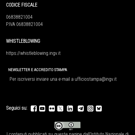
CODICE FISCALE
06838821004
P.IVA 06838821004
WHISTLEBLOWING
https://whistleblowing.ingv.
it
NEWSLETTER E ACCREDITO STAMPA
Per iscriversi inviare una e-mail a
ufficiostampa@ingv.it
Seguici su:
I contenuti pubblicati su queste pagine dall'
Istituto Nazionale di