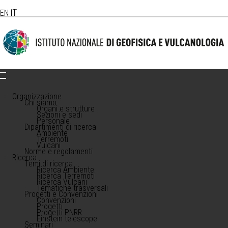
EN
IT
Organizzazione
Chi siamo
Organi e strutture
Sezioni e sedi
Personale
Dipartimenti di ricerca
Ambiente
Terremoti
Vulcani
Norme e regolamenti
Ricerca
Temi di ricerca
Ricerca Ambiente
Ricerca Terremoti
Ricerca Vulcani
Tematiche trasversali
Progetti e Convenzioni
Convenzioni
Progetti
Progetti PNRR
Einstein telescope
Seminari