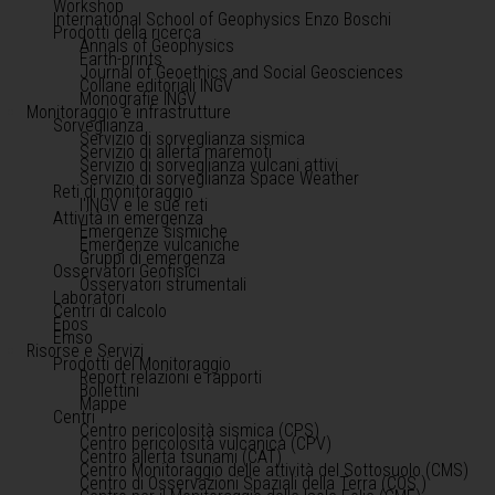
Workshop
International School of Geophysics Enzo Boschi
Prodotti della ricerca
Annals of Geophysics
Earth-prints
Journal of Geoethics and Social Geosciences
Collane editoriali INGV
Monografie INGV
Monitoraggio e infrastrutture
Sorveglianza
Servizio di sorveglianza sismica
Servizio di allerta maremoti
Servizio di sorveglianza vulcani attivi
Servizio di sorveglianza Space Weather
Reti di monitoraggio
l'INGV e le sue reti
Attività in emergenza
Emergenze sismiche
Emergenze vulcaniche
Gruppi di emergenza
Osservatori Geofisici
Osservatori strumentali
Laboratori
Centri di calcolo
Epos
Emso
Risorse e Servizi
Prodotti del Monitoraggio
Report relazioni e rapporti
Bollettini
Mappe
Centri
Centro pericolosità sismica (CPS)
Centro pericolosità vulcanica (CPV)
Centro allerta tsunami (CAT)
Centro Monitoraggio delle attività del Sottosuolo (CMS)
Centro di Osservazioni Spaziali della Terra (COS )