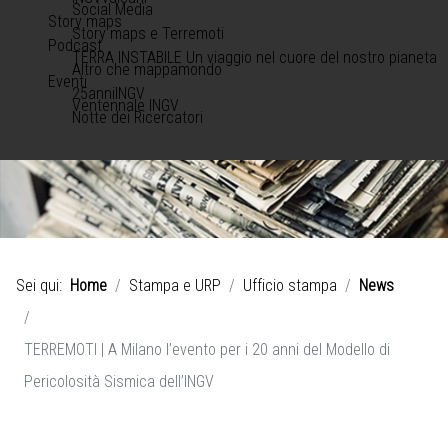
Social Media
Story maps
Story maps e Terremoti
Podcast
TERRA INSTABILE Un viaggio nel cuore del nostro pianeta
Altro che mappamondo
Eventi
25anniINGV
Ventennale INGV
Notte dei Ricercatori
Sei qui:
Home
Stampa e URP
Ufficio stampa
News
TERREMOTI | A Milano l’evento per i 20 anni del Modello di
Pericolosità Sismica dell’INGV