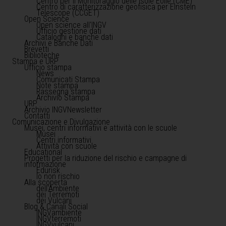
Centro per il Monitoraggio delle Isole Eolie (CME)
Centro di caratterizzazione geofisica per Einstein
Telescope (CCGET)
Open Science
Open science all'INGV
Ufficio gestione dati
Cataloghi e banche dati
Archivi e Banche Dati
Brevetti
Biblioteche
Stampa e URP
Ufficio stampa
News
Comunicati Stampa
Note stampa
Rassegna stampa
Archivio Stampa
URP
Archivio INGVNewsletter
Contatti
Comunicazione e Divulgazione
Musei, centri informativi e attività con le scuole
Musei
Centri informativi
Attività con scuole
Educational
Progetti per la riduzione del rischio e campagne di
informazione
Edurisk
Io non rischio
Alla scoperta
dell'Ambiente
dei Terremoti
dei Vulcani
Blog & Canali Social
INGVambiente
INGVterremoti
INGVvulcani