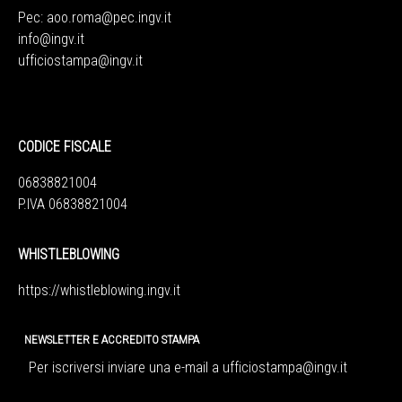
Pec:
aoo.roma@pec.ingv.it
info@ingv.it
ufficiostampa@ingv.it
CODICE FISCALE
06838821004
P.IVA 06838821004
WHISTLEBLOWING
https://whistleblowing.ingv.
it
NEWSLETTER E ACCREDITO STAMPA
Per iscriversi inviare una e-mail a
ufficiostampa@ingv.it