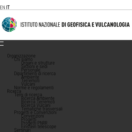
EN
IT
Organizzazione
Chi siamo
Organi e strutture
Sezioni e sedi
Personale
Dipartimenti di ricerca
Ambiente
Terremoti
Vulcani
Norme e regolamenti
Ricerca
Temi di ricerca
Ricerca Ambiente
Ricerca Terremoti
Ricerca Vulcani
Tematiche trasversali
Progetti e Convenzioni
Convenzioni
Progetti
Progetti PNRR
Einstein telescope
Seminari