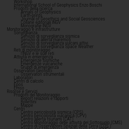
Workshop
International School of Geophysics Enzo Boschi
Prodotti della ricerca
Annals of Geophysics
Earth-prints
Journal of Geoethics and Social Geosciences
Collane editoriali INGV
Monografie INGV
Monitoraggio e infrastrutture
Sorveglianza
Servizio di sorveglianza sismica
Servizio di allerta maremoti
Servizio di sorveglianza vulcani attivi
Servizio di sorveglianza Space Weather
Reti di monitoraggio
l'INGV e le sue reti
Attività in emergenza
Emergenze sismiche
Emergenze vulcaniche
Gruppi di emergenza
Osservatori Geofisici
Osservatori strumentali
Laboratori
Centri di calcolo
Epos
Emso
Risorse e Servizi
Prodotti del Monitoraggio
Report relazioni e rapporti
Bollettini
Mappe
Centri
Centro pericolosità sismica (CPS)
Centro pericolosità vulcanica (CPV)
Centro allerta tsunami (CAT)
Centro Monitoraggio delle attività del Sottosuolo (CMS)
Centro di Osservazioni Spaziali della Terra (COS )