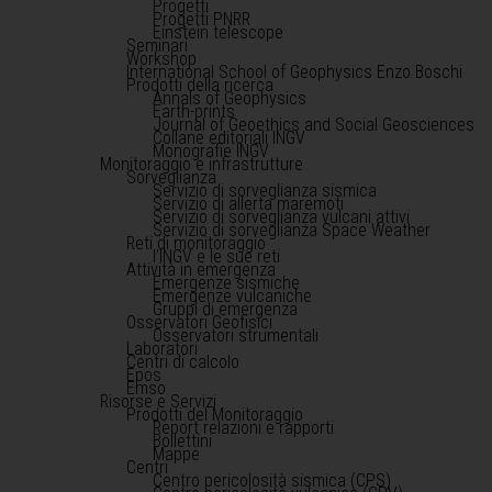
Progetti
Progetti PNRR
Einstein telescope
Seminari
Workshop
International School of Geophysics Enzo Boschi
Prodotti della ricerca
Annals of Geophysics
Earth-prints
Journal of Geoethics and Social Geosciences
Collane editoriali INGV
Monografie INGV
Monitoraggio e infrastrutture
Sorveglianza
Servizio di sorveglianza sismica
Servizio di allerta maremoti
Servizio di sorveglianza vulcani attivi
Servizio di sorveglianza Space Weather
Reti di monitoraggio
l'INGV e le sue reti
Attività in emergenza
Emergenze sismiche
Emergenze vulcaniche
Gruppi di emergenza
Osservatori Geofisici
Osservatori strumentali
Laboratori
Centri di calcolo
Epos
Emso
Risorse e Servizi
Prodotti del Monitoraggio
Report relazioni e rapporti
Bollettini
Mappe
Centri
Centro pericolosità sismica (CPS)