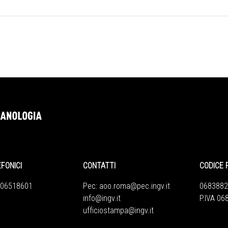
EFONICI
CONTATTI
CODICE 
 06518601
Pec:
aoo.roma@pec.ingv.it
0683882
info@ingv.it
P.IVA 0
ufficiostampa@ingv.it