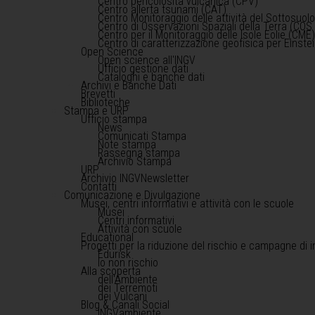
Centro pericolosità vulcanica (CPV)
Centro allerta tsunami (CAT)
Centro Monitoraggio delle attività del Sottosuol
Centro di Osservazioni Spaziali della Terra (COS 
Centro per il Monitoraggio delle Isole Eolie (CME
Centro di caratterizzazione geofisica per Einst
Open Science
Open science all'INGV
Ufficio gestione dati
Cataloghi e banche dati
Archivi e Banche Dati
Brevetti
Biblioteche
Stampa e URP
Ufficio stampa
News
Comunicati Stampa
Note stampa
Rassegna stampa
Archivio Stampa
URP
Archivio INGVNewsletter
Contatti
Comunicazione e Divulgazione
Musei, centri informativi e attività con le scuole
Musei
Centri informativi
Attività con scuole
Educational
Progetti per la riduzione del rischio e campagne di 
Edurisk
Io non rischio
Alla scoperta
dell'Ambiente
dei Terremoti
dei Vulcani
Blog & Canali Social
INGVambiente