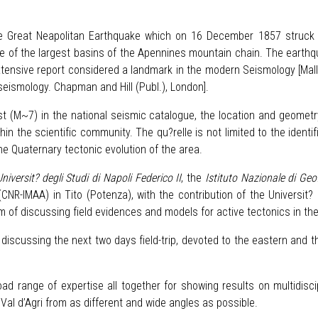
he Great Neapolitan Earthquake which on 16 December 1857 struck a
, one of the largest basins of the Apennines mountain chain. The eart
extensive report considered a landmark in the modern Seismology [Mall
 seismology. Chapman and Hill (Publ.), London].
st (M~7) in the national seismic catalogue, the location and geometr
hin the scientific community. The qu?relle is not limited to the identi
he Quaternary tectonic evolution of the area.
niversit? degli Studi di Napoli Federico II
, the
Istituto Nazionale di Geo
CNR-IMAA) in Tito (Potenza), with the contribution of the Universit?
im of discussing field evidences and models for active tectonics in th
d discussing the next two days field-trip, devoted to the eastern and 
ad range of expertise all together for showing results on multidisci
Val d’Agri from as different and wide angles as possible.