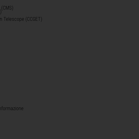
o (CMS)
)
)
ein Telescope (CCGET)
informazione