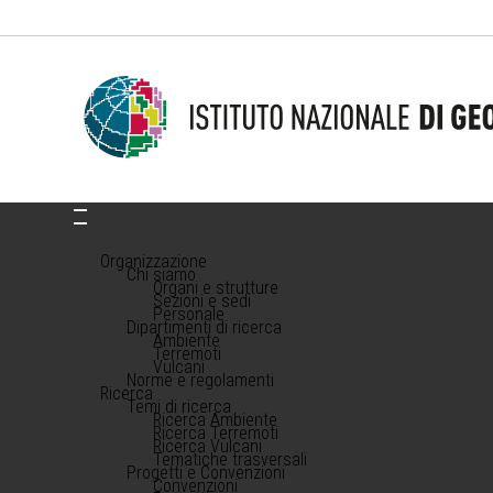
Organizzazione
Chi siamo
Organi e strutture
Sezioni e sedi
Personale
Dipartimenti di ricerca
Ambiente
Terremoti
Vulcani
Norme e regolamenti
Ricerca
Temi di ricerca
Ricerca Ambiente
Ricerca Terremoti
Ricerca Vulcani
Tematiche trasversali
Progetti e Convenzioni
Convenzioni