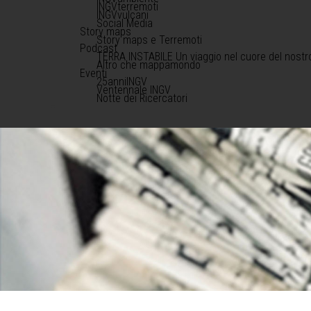
INGVterremoti
INGVvulcani
Social Media
Story maps
Story maps e Terremoti
Podcast
TERRA INSTABILE Un viaggio nel cuore del nostr
Altro che mappamondo
Eventi
25anniINGV
Ventennale INGV
Notte dei Ricercatori