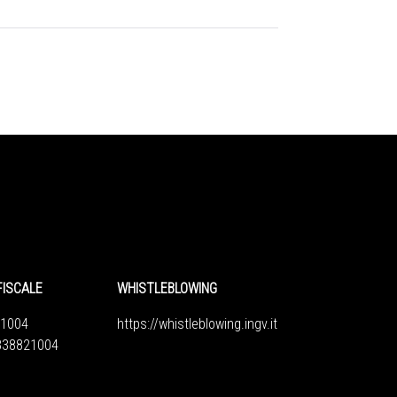
FISCALE
WHISTLEBLOWING
1004
https://whistleblowing.ingv.
it
6838821004