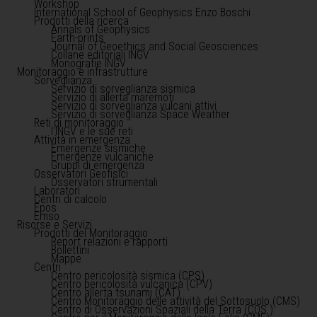
Workshop
International School of Geophysics Enzo Boschi
Prodotti della ricerca
Annals of Geophysics
Earth-prints
Journal of Geoethics and Social Geosciences
Collane editoriali INGV
Monografie INGV
Monitoraggio e infrastrutture
Sorveglianza
Servizio di sorveglianza sismica
Servizio di allerta maremoti
Servizio di sorveglianza vulcani attivi
Servizio di sorveglianza Space Weather
Reti di monitoraggio
l'INGV e le sue reti
Attività in emergenza
Emergenze sismiche
Emergenze vulcaniche
Gruppi di emergenza
Osservatori Geofisici
Osservatori strumentali
Laboratori
Centri di calcolo
Epos
Emso
Risorse e Servizi
Prodotti del Monitoraggio
Report relazioni e rapporti
Bollettini
Mappe
Centri
Centro pericolosità sismica (CPS)
Centro pericolosità vulcanica (CPV)
Centro allerta tsunami (CAT)
Centro Monitoraggio delle attività del Sottosuolo (CMS)
Centro di Osservazioni Spaziali della Terra (COS )