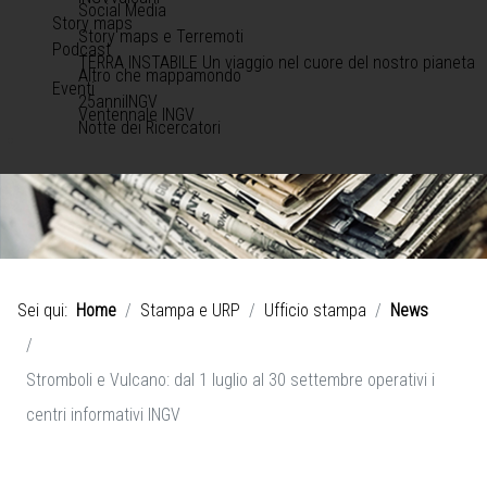
Social Media
Story maps
Story maps e Terremoti
Podcast
TERRA INSTABILE Un viaggio nel cuore del nostro pianeta
Altro che mappamondo
Eventi
25anniINGV
Ventennale INGV
Notte dei Ricercatori
Sei qui:
Home
Stampa e URP
Ufficio stampa
News
Stromboli e Vulcano: dal 1 luglio al 30 settembre operativi i
centri informativi INGV