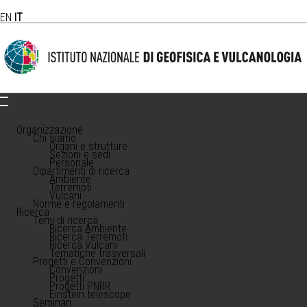
EN
IT
Organizzazione
Chi siamo
Organi e strutture
Sezioni e sedi
Personale
Dipartimenti di ricerca
Ambiente
Terremoti
Vulcani
Norme e regolamenti
Ricerca
Temi di ricerca
Ricerca Ambiente
Ricerca Terremoti
Ricerca Vulcani
Tematiche trasversali
Progetti e Convenzioni
Convenzioni
Progetti
Progetti PNRR
Einstein telescope
Seminari