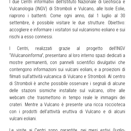
I due Centri informativi dell’Istituto Nazionale di Geofisica e
Vulcanologia (INGV) di Stromboli e Vulcano, alle Isole Eolie,
riaprono i battenti. Come ogni anno, dal 1 luglio al 30
settembre, è possibile visitare le due strutture. Obiettivo:
accogliere e informare i visitatori sul vulcanismo eoliano e sui
rischi a esso connessi.
I Centri, realizzati grazie al progetto dell’INGV
“ilVulcanoinforma”, presentano al loro interno spazi dedicati a
mostre permanenti, con pannelli scientifici divulgativi che
contengono informazioni sui vulcani eoliani, e a proiezioni di
filmati sull'attività vulcanica di Vulcano e Stromboli. Al centro
di Stromboli è anche possibile osservare i segnali di alcune
delle stazioni sismiche installate sul vulcano, oltre alle
webcam che trasmettono in tempo reale le immagini dei
crateri. Mentre a Vulcano è presente una ricca roccioteca
con i prodotti dell'attività eruttiva di Vulcano e di alcuni
vulcani eoliani.
Le visite ai Centri sono garantite, nei mesi estivi (luglio-