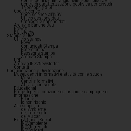
Centro per il Monitoraggio delle Isole Eolie (CME)
Centro di caratterizzazione geofisica per Einstein
Telescope (CCGET)
Open Science
Open science all'INGV
Ufficio gestione dati
Cataloghi e banche dati
Archivi e Banche Dati
Brevetti
Biblioteche
Stampa e URP
Ufficio stampa
News
Comunicati Stampa
Note stampa
Rassegna stampa
Archivio Stampa
URP
Archivio INGVNewsletter
Contatti
Comunicazione e Divulgazione
Musei, centri informativi e attività con le scuole
Musei
Centri informativi
Attività con scuole
Educational
Progetti per la riduzione del rischio e campagne di
informazione
Edurisk
Io non rischio
Alla scoperta
dell'Ambiente
dei Terremoti
dei Vulcani
Blog & Canali Social
INGVambiente
INGVterremoti
INGVvulcani