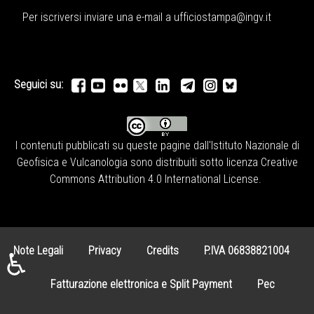
Per iscriversi inviare una e-mail a
ufficiostampa@ingv.it
Seguici su:
I contenuti pubblicati su queste pagine dall'
Istituto Nazionale di
Geofisica e Vulcanologia
sono distribuiti sotto licenza
Creative
Commons Attribution 4.0 International License
.
Note Legali
Privacy
Credits
P.IVA 06838821004
♿
Fatturazione elettronica e Split Payment
Pec