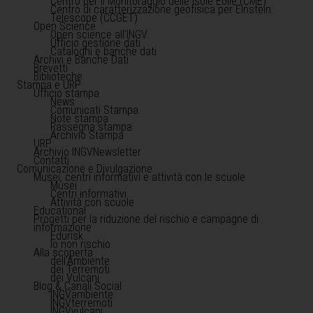
Centro per il Monitoraggio delle Isole Eolie (CME)
Centro di caratterizzazione geofisica per Einstein
Telescope (CCGET)
Open Science
Open science all'INGV
Ufficio gestione dati
Cataloghi e banche dati
Archivi e Banche Dati
Brevetti
Biblioteche
Stampa e URP
Ufficio stampa
News
Comunicati Stampa
Note stampa
Rassegna stampa
Archivio Stampa
URP
Archivio INGVNewsletter
Contatti
Comunicazione e Divulgazione
Musei, centri informativi e attività con le scuole
Musei
Centri informativi
Attività con scuole
Educational
Progetti per la riduzione del rischio e campagne di
informazione
Edurisk
Io non rischio
Alla scoperta
dell'Ambiente
dei Terremoti
dei Vulcani
Blog & Canali Social
INGVambiente
INGVterremoti
INGVvulcani