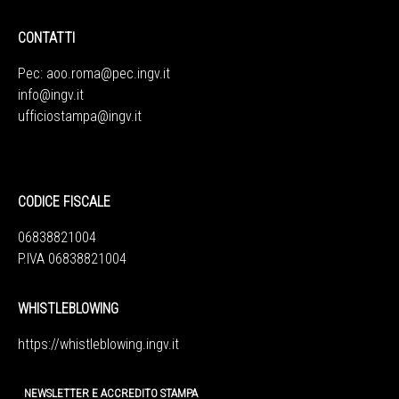
CONTATTI
Pec:
aoo.roma@pec.ingv.it
info@ingv.it
ufficiostampa@ingv.it
CODICE FISCALE
06838821004
P.IVA 06838821004
WHISTLEBLOWING
https://whistleblowing.ingv.
it
NEWSLETTER E ACCREDITO STAMPA