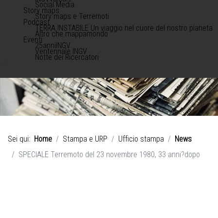
Social Media
Story maps
Story maps e Terremoti
Podcast
TERRA INSTABILE Un viaggio nel cuore del nostro pianeta
Altro che mappamondo
Eventi
25anniINGV
Ventennale INGV
Notte dei Ricercatori
Sei qui:
Home
Stampa e URP
Ufficio stampa
News
SPECIALE Terremoto del 23 novembre 1980, 33 anni?dopo