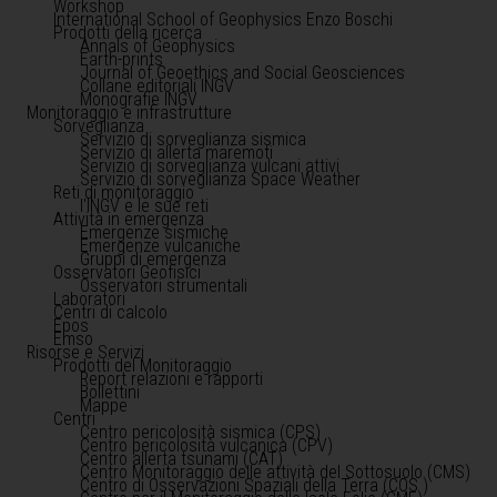
Workshop
International School of Geophysics Enzo Boschi
Prodotti della ricerca
Annals of Geophysics
Earth-prints
Journal of Geoethics and Social Geosciences
Collane editoriali INGV
Monografie INGV
Monitoraggio e infrastrutture
Sorveglianza
Servizio di sorveglianza sismica
Servizio di allerta maremoti
Servizio di sorveglianza vulcani attivi
Servizio di sorveglianza Space Weather
Reti di monitoraggio
l'INGV e le sue reti
Attività in emergenza
Emergenze sismiche
Emergenze vulcaniche
Gruppi di emergenza
Osservatori Geofisici
Osservatori strumentali
Laboratori
Centri di calcolo
Epos
Emso
Risorse e Servizi
Prodotti del Monitoraggio
Report relazioni e rapporti
Bollettini
Mappe
Centri
Centro pericolosità sismica (CPS)
Centro pericolosità vulcanica (CPV)
Centro allerta tsunami (CAT)
Centro Monitoraggio delle attività del Sottosuolo (CMS)
Centro di Osservazioni Spaziali della Terra (COS )