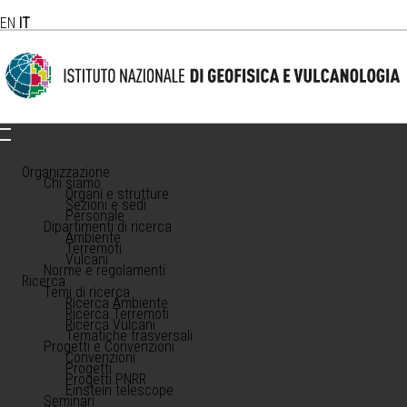
EN
IT
Organizzazione
Chi siamo
Organi e strutture
Sezioni e sedi
Personale
Dipartimenti di ricerca
Ambiente
Terremoti
Vulcani
Norme e regolamenti
Ricerca
Temi di ricerca
Ricerca Ambiente
Ricerca Terremoti
Ricerca Vulcani
Tematiche trasversali
Progetti e Convenzioni
Convenzioni
Progetti
Progetti PNRR
Einstein telescope
Seminari