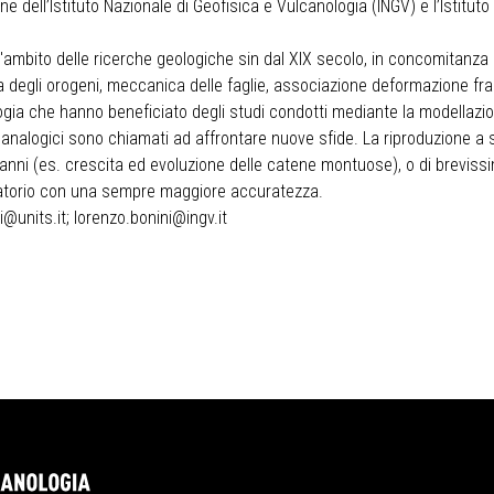
 dell’Istituto Nazionale di Geofisica e Vulcanologia (INGV) e l’Istitut
l'ambito delle ricerche geologiche sin dal XIX secolo, in concomitanza
a degli orogeni, meccanica delle faglie, associazione deformazione frag
ogia che hanno beneficiato degli studi condotti mediante la modellazione
i analogici sono chiamati ad affrontare nuove sfide. La riproduzione a 
i anni (es. crescita ed evoluzione delle catene montuose), o di brevis
oratorio con una sempre maggiore accuratezza.
i@units.it
;
lorenzo.bonini@ingv.it