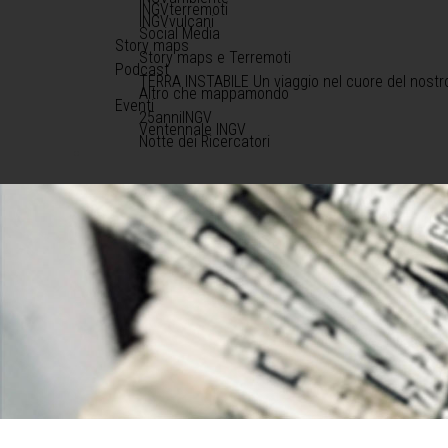
INGVterremoti
INGVvulcani
Social Media
Story maps
Story maps e Terremoti
Podcast
TERRA INSTABILE Un viaggio nel cuore del nostr
Altro che mappamondo
Eventi
25anniINGV
Ventennale INGV
Notte dei Ricercatori