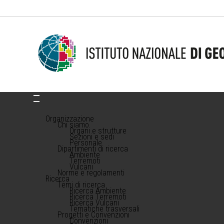
Organizzazione
Chi siamo
Organi e strutture
Sezioni e sedi
Personale
Dipartimenti di ricerca
Ambiente
Terremoti
Vulcani
Norme e regolamenti
Ricerca
Temi di ricerca
Ricerca Ambiente
Ricerca Terremoti
Ricerca Vulcani
Tematiche trasversali
Progetti e Convenzioni
Convenzioni