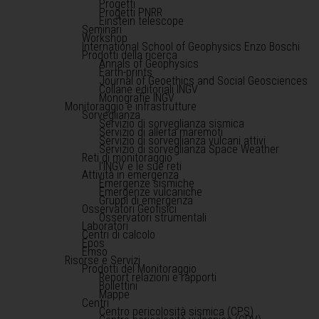
Progetti
Progetti PNRR
Einstein telescope
Seminari
Workshop
International School of Geophysics Enzo Boschi
Prodotti della ricerca
Annals of Geophysics
Earth-prints
Journal of Geoethics and Social Geosciences
Collane editoriali INGV
Monografie INGV
Monitoraggio e infrastrutture
Sorveglianza
Servizio di sorveglianza sismica
Servizio di allerta maremoti
Servizio di sorveglianza vulcani attivi
Servizio di sorveglianza Space Weather
Reti di monitoraggio
l'INGV e le sue reti
Attività in emergenza
Emergenze sismiche
Emergenze vulcaniche
Gruppi di emergenza
Osservatori Geofisici
Osservatori strumentali
Laboratori
Centri di calcolo
Epos
Emso
Risorse e Servizi
Prodotti del Monitoraggio
Report relazioni e rapporti
Bollettini
Mappe
Centri
Centro pericolosità sismica (CPS)