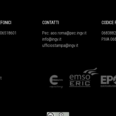
EFONICI
CONTATTI
CODICE 
 06518601
Pec:
aoo.roma@pec.ingv.it
0683882
info@ingv.it
P.IVA 0
ufficiostampa@ingv.it
t