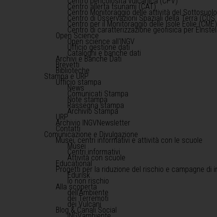
Centro pericolosità vulcanica (CPV)
Centro allerta tsunami (CAT)
Centro Monitoraggio delle attività del Sottosuol
Centro di Osservazioni Spaziali della Terra (COS 
Centro per il Monitoraggio delle Isole Eolie (CME
Centro di caratterizzazione geofisica per Einst
Open Science
Open science all'INGV
Ufficio gestione dati
Cataloghi e banche dati
Archivi e Banche Dati
Brevetti
Biblioteche
Stampa e URP
Ufficio stampa
News
Comunicati Stampa
Note stampa
Rassegna stampa
Archivio Stampa
URP
Archivio INGVNewsletter
Contatti
Comunicazione e Divulgazione
Musei, centri informativi e attività con le scuole
Musei
Centri informativi
Attività con scuole
Educational
Progetti per la riduzione del rischio e campagne di 
Edurisk
Io non rischio
Alla scoperta
dell'Ambiente
dei Terremoti
dei Vulcani
Blog & Canali Social
INGVambiente