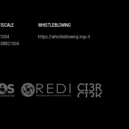
FISCALE
WHISTLEBLOWING
1004
https://whistleblowing.ingv.
it
6838821004