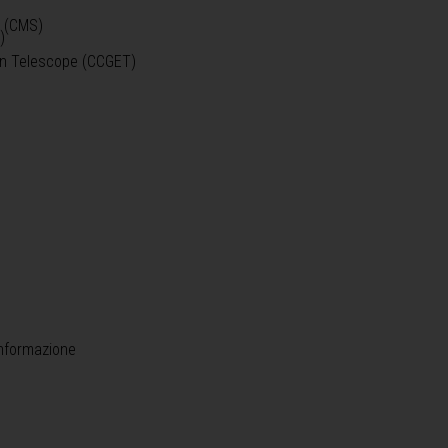
o (CMS)
)
)
ein Telescope (CCGET)
informazione