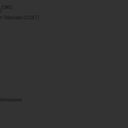
o (CMS)
)
)
ein Telescope (CCGET)
informazione