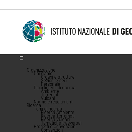
Organizzazione
Chi siamo
Organi e strutture
Sezioni e sedi
Personale
Dipartimenti di ricerca
Ambiente
Terremoti
Vulcani
Norme e regolamenti
Ricerca
Temi di ricerca
Ricerca Ambiente
Ricerca Terremoti
Ricerca Vulcani
Tematiche trasversali
Progetti e Convenzioni
Convenzioni