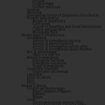
Progetti
Progetti PNRR
Einstein telescope
Seminari
Workshop
International School of Geophysics Enzo Boschi
Prodotti della ricerca
Annals of Geophysics
Earth-prints
Journal of Geoethics and Social Geosciences
Collane editoriali INGV
Monografie INGV
Monitoraggio e infrastrutture
Sorveglianza
Servizio di sorveglianza sismica
Servizio di allerta maremoti
Servizio di sorveglianza vulcani attivi
Servizio di sorveglianza Space Weather
Reti di monitoraggio
l'INGV e le sue reti
Attività in emergenza
Emergenze sismiche
Emergenze vulcaniche
Gruppi di emergenza
Osservatori Geofisici
Osservatori strumentali
Laboratori
Centri di calcolo
Epos
Emso
Risorse e Servizi
Prodotti del Monitoraggio
Report relazioni e rapporti
Bollettini
Mappe
Centri
Centro pericolosità sismica (CPS)