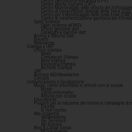
Centro pericolosità vulcanica (CPV)
Centro allerta tsunami (CAT)
Centro Monitoraggio delle attività del Sottosuol
Centro di Osservazioni Spaziali della Terra (COS 
Centro per il Monitoraggio delle Isole Eolie (CME
Centro di caratterizzazione geofisica per Einst
Open Science
Open science all'INGV
Ufficio gestione dati
Cataloghi e banche dati
Archivi e Banche Dati
Brevetti
Biblioteche
Stampa e URP
Ufficio stampa
News
Comunicati Stampa
Note stampa
Rassegna stampa
Archivio Stampa
URP
Archivio INGVNewsletter
Contatti
Comunicazione e Divulgazione
Musei, centri informativi e attività con le scuole
Musei
Centri informativi
Attività con scuole
Educational
Progetti per la riduzione del rischio e campagne di 
Edurisk
Io non rischio
Alla scoperta
dell'Ambiente
dei Terremoti
dei Vulcani
Blog & Canali Social
INGVambiente