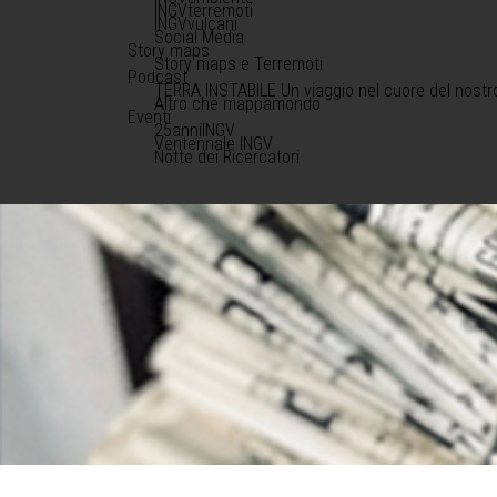
INGVterremoti
INGVvulcani
Social Media
Story maps
Story maps e Terremoti
Podcast
TERRA INSTABILE Un viaggio nel cuore del nostr
Altro che mappamondo
Eventi
25anniINGV
Ventennale INGV
Notte dei Ricercatori