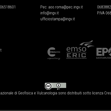
 06518601
Pec:
aoo.roma@pec.ingv.it
0683882
info@ingv.it
P.IVA 0
ufficiostampa@ingv.it
t
Nazionale di Geofisica e Vulcanologia
sono distribuiti sotto licenza
Crea