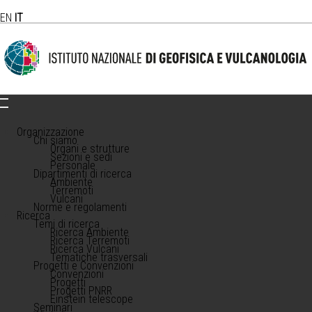
EN
IT
Organizzazione
Chi siamo
Organi e strutture
Sezioni e sedi
Personale
Dipartimenti di ricerca
Ambiente
Terremoti
Vulcani
Norme e regolamenti
Ricerca
Temi di ricerca
Ricerca Ambiente
Ricerca Terremoti
Ricerca Vulcani
Tematiche trasversali
Progetti e Convenzioni
Convenzioni
Progetti
Progetti PNRR
Einstein telescope
Seminari