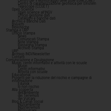
Centro per il Monitoraggio delle Isole Eolie (CME)
Centro di caratterizzazione geofisica per Einstein
Telescope (CCGET)
Open Science
Open science all'INGV
Ufficio gestione dati
Cataloghi e banche dati
Archivi e Banche Dati
Brevetti
Biblioteche
Stampa e URP
Ufficio stampa
News
Comunicati Stampa
Note stampa
Rassegna stampa
Archivio Stampa
URP
Archivio INGVNewsletter
Contatti
Comunicazione e Divulgazione
Musei, centri informativi e attività con le scuole
Musei
Centri informativi
Attività con scuole
Educational
Progetti per la riduzione del rischio e campagne di
informazione
Edurisk
Io non rischio
Alla scoperta
dell'Ambiente
dei Terremoti
dei Vulcani
Blog & Canali Social
INGVambiente
INGVterremoti
INGVvulcani