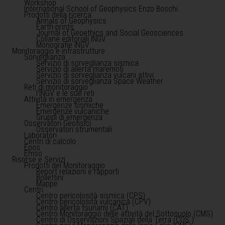
Workshop
International School of Geophysics Enzo Boschi
Prodotti della ricerca
Annals of Geophysics
Earth-prints
Journal of Geoethics and Social Geosciences
Collane editoriali INGV
Monografie INGV
Monitoraggio e infrastrutture
Sorveglianza
Servizio di sorveglianza sismica
Servizio di allerta maremoti
Servizio di sorveglianza vulcani attivi
Servizio di sorveglianza Space Weather
Reti di monitoraggio
l'INGV e le sue reti
Attività in emergenza
Emergenze sismiche
Emergenze vulcaniche
Gruppi di emergenza
Osservatori Geofisici
Osservatori strumentali
Laboratori
Centri di calcolo
Epos
Emso
Risorse e Servizi
Prodotti del Monitoraggio
Report relazioni e rapporti
Bollettini
Mappe
Centri
Centro pericolosità sismica (CPS)
Centro pericolosità vulcanica (CPV)
Centro allerta tsunami (CAT)
Centro Monitoraggio delle attività del Sottosuolo (CMS)
Centro di Osservazioni Spaziali della Terra (COS )