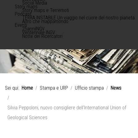
Social Media
Story maps
Story maps e Terremoti
Podcast
TERRA INSTABILE Un viaggio nel cuore del nostro pianeta
Altro che mappamondo
Eventi
25anniINGV
Ventennale INGV
Notte dei Ricercatori
Sei qui:
Home
Stampa e URP
Ufficio stampa
News
Silvia Peppoloni, nuovo consigliere dell'International Union of
Geological Sciences