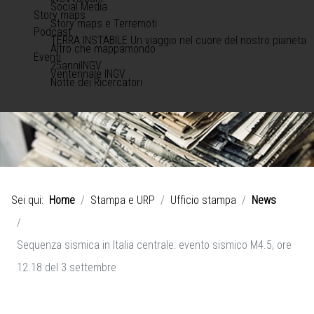
Social Media
Story maps
Story maps e Terremoti
Podcast
TERRA INSTABILE Un viaggio nel cuore del nostro pianeta
Altro che mappamondo
Eventi
25anniINGV
Ventennale INGV
Notte dei Ricercatori
Sei qui:
Home
Stampa e URP
Ufficio stampa
News
Sequenza sismica in Italia centrale: evento sismico M4.5, ore
12.18 del 3 settembre