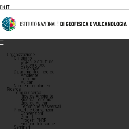
EN
IT
Organizzazione
Chi siamo
Organi e strutture
Sezioni e sedi
Personale
Dipartimenti di ricerca
Ambiente
Terremoti
Vulcani
Norme e regolamenti
Ricerca
Temi di ricerca
Ricerca Ambiente
Ricerca Terremoti
Ricerca Vulcani
Tematiche trasversali
Progetti e Convenzioni
Convenzioni
Progetti
Progetti PNRR
Einstein telescope
Seminari