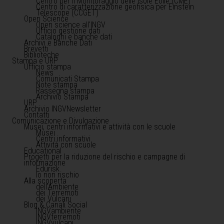
Centro per il Monitoraggio delle Isole Eolie (CME)
Centro di caratterizzazione geofisica per Einstein
Telescope (CCGET)
Open Science
Open science all'INGV
Ufficio gestione dati
Cataloghi e banche dati
Archivi e Banche Dati
Brevetti
Biblioteche
Stampa e URP
Ufficio stampa
News
Comunicati Stampa
Note stampa
Rassegna stampa
Archivio Stampa
URP
Archivio INGVNewsletter
Contatti
Comunicazione e Divulgazione
Musei, centri informativi e attività con le scuole
Musei
Centri informativi
Attività con scuole
Educational
Progetti per la riduzione del rischio e campagne di
informazione
Edurisk
Io non rischio
Alla scoperta
dell'Ambiente
dei Terremoti
dei Vulcani
Blog & Canali Social
INGVambiente
INGVterremoti
INGVvulcani