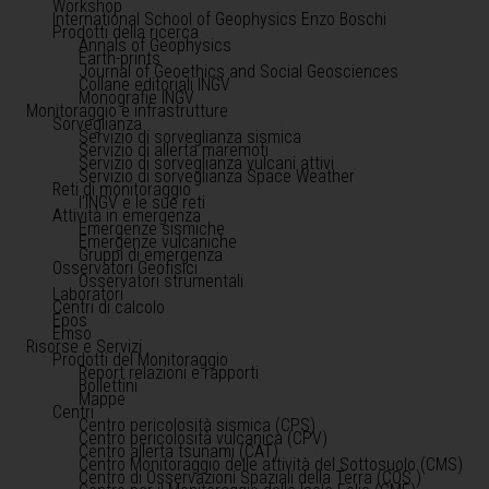
Workshop
International School of Geophysics Enzo Boschi
Prodotti della ricerca
Annals of Geophysics
Earth-prints
Journal of Geoethics and Social Geosciences
Collane editoriali INGV
Monografie INGV
Monitoraggio e infrastrutture
Sorveglianza
Servizio di sorveglianza sismica
Servizio di allerta maremoti
Servizio di sorveglianza vulcani attivi
Servizio di sorveglianza Space Weather
Reti di monitoraggio
l'INGV e le sue reti
Attività in emergenza
Emergenze sismiche
Emergenze vulcaniche
Gruppi di emergenza
Osservatori Geofisici
Osservatori strumentali
Laboratori
Centri di calcolo
Epos
Emso
Risorse e Servizi
Prodotti del Monitoraggio
Report relazioni e rapporti
Bollettini
Mappe
Centri
Centro pericolosità sismica (CPS)
Centro pericolosità vulcanica (CPV)
Centro allerta tsunami (CAT)
Centro Monitoraggio delle attività del Sottosuolo (CMS)
Centro di Osservazioni Spaziali della Terra (COS )