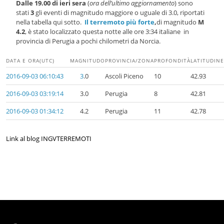
Dalle 19.00 di ieri sera
(
ora dell’ultimo aggiornamento
) sono
stati
3
gli eventi di magnitudo maggiore o uguale di 3.0, riportati
nella tabella qui sotto.
Il terremoto più forte
,
di magnitudo
M
4.2
, è stato localizzato questa notte alle ore 3:34 italiane in
provincia di Perugia a pochi chilometri da Norcia.
DATA
E ORA
(UTC)
M
AGNITUDO
PROVINCIA/
ZONA
PROFONDITÀ
LATITUDINE
2016-09-03 06:10:43
3
.0
Ascoli Piceno
10
42.93
2016-09-03 03:19:14
3.0
Perugia
8
42.81
2016-09-03 01:34:12
4.2
Perugia
11
42.78
Link al blog INGVTERREMOTI