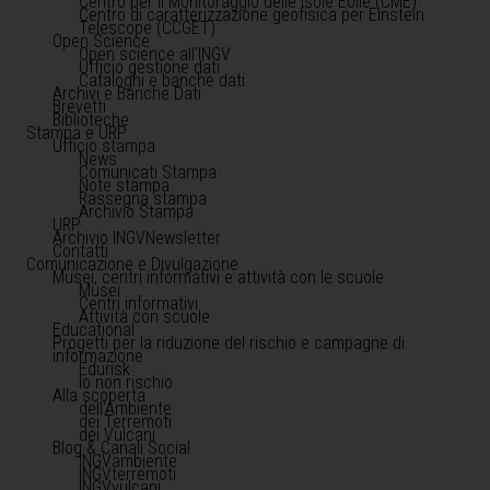
Centro per il Monitoraggio delle Isole Eolie (CME)
Centro di caratterizzazione geofisica per Einstein
Telescope (CCGET)
Open Science
Open science all'INGV
Ufficio gestione dati
Cataloghi e banche dati
Archivi e Banche Dati
Brevetti
Biblioteche
Stampa e URP
Ufficio stampa
News
Comunicati Stampa
Note stampa
Rassegna stampa
Archivio Stampa
URP
Archivio INGVNewsletter
Contatti
Comunicazione e Divulgazione
Musei, centri informativi e attività con le scuole
Musei
Centri informativi
Attività con scuole
Educational
Progetti per la riduzione del rischio e campagne di
informazione
Edurisk
Io non rischio
Alla scoperta
dell'Ambiente
dei Terremoti
dei Vulcani
Blog & Canali Social
INGVambiente
INGVterremoti
INGVvulcani