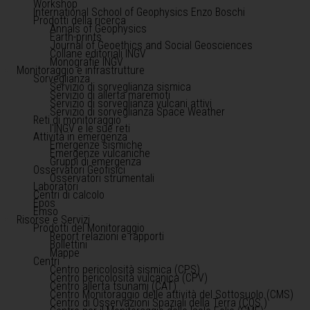
Workshop
International School of Geophysics Enzo Boschi
Prodotti della ricerca
Annals of Geophysics
Earth-prints
Journal of Geoethics and Social Geosciences
Collane editoriali INGV
Monografie INGV
Monitoraggio e infrastrutture
Sorveglianza
Servizio di sorveglianza sismica
Servizio di allerta maremoti
Servizio di sorveglianza vulcani attivi
Servizio di sorveglianza Space Weather
Reti di monitoraggio
l'INGV e le sue reti
Attività in emergenza
Emergenze sismiche
Emergenze vulcaniche
Gruppi di emergenza
Osservatori Geofisici
Osservatori strumentali
Laboratori
Centri di calcolo
Epos
Emso
Risorse e Servizi
Prodotti del Monitoraggio
Report relazioni e rapporti
Bollettini
Mappe
Centri
Centro pericolosità sismica (CPS)
Centro pericolosità vulcanica (CPV)
Centro allerta tsunami (CAT)
Centro Monitoraggio delle attività del Sottosuolo (CMS)
Centro di Osservazioni Spaziali della Terra (COS )