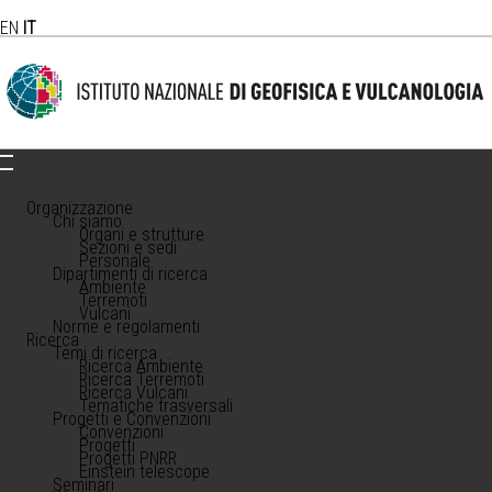
EN
IT
Organizzazione
Chi siamo
Organi e strutture
Sezioni e sedi
Personale
Dipartimenti di ricerca
Ambiente
Terremoti
Vulcani
Norme e regolamenti
Ricerca
Temi di ricerca
Ricerca Ambiente
Ricerca Terremoti
Ricerca Vulcani
Tematiche trasversali
Progetti e Convenzioni
Convenzioni
Progetti
Progetti PNRR
Einstein telescope
Seminari