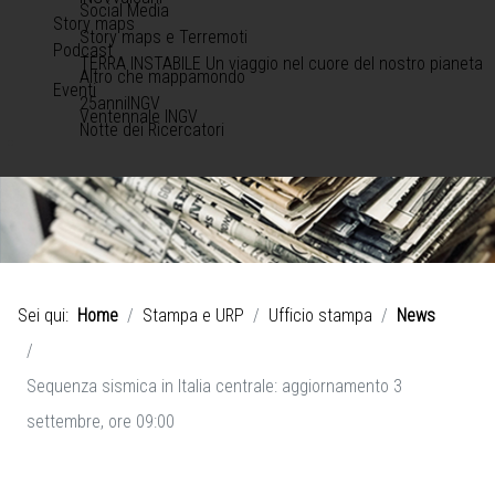
Social Media
Story maps
Story maps e Terremoti
Podcast
TERRA INSTABILE Un viaggio nel cuore del nostro pianeta
Altro che mappamondo
Eventi
25anniINGV
Ventennale INGV
Notte dei Ricercatori
Sei qui:
Home
Stampa e URP
Ufficio stampa
News
Sequenza sismica in Italia centrale: aggiornamento 3
settembre, ore 09:00