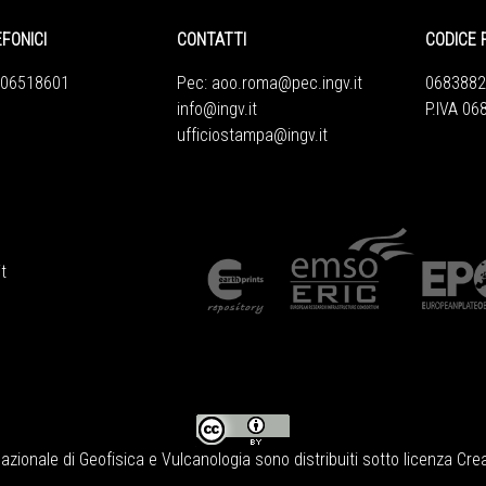
EFONICI
CONTATTI
CODICE 
 06518601
Pec:
aoo.roma@pec.ingv.it
0683882
info@ingv.it
P.IVA 0
ufficiostampa@ingv.it
t
Nazionale di Geofisica e Vulcanologia
sono distribuiti sotto licenza
Crea