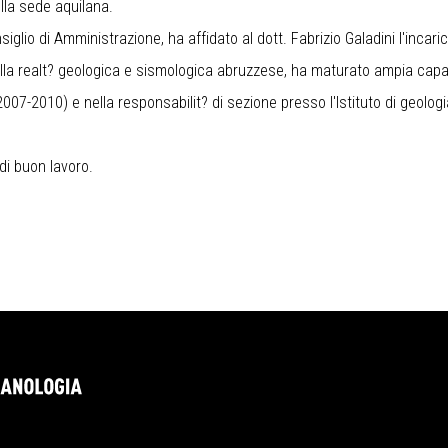
ella sede aquilana.
siglio di Amministrazione, ha affidato al dott. Fabrizio Galadini l'incari
 della realt? geologica e sismologica abruzzese, ha maturato ampia cap
(2007-2010) e nella responsabilit? di sezione presso l'Istituto di geol
 di buon lavoro.