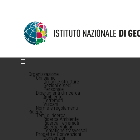
Organizzazione
Chi siamo
Organi e strutture
Sezioni e sedi
Personale
Dipartimenti di ricerca
Ambiente
Terremoti
Vulcani
Norme e regolamenti
Ricerca
Temi di ricerca
Ricerca Ambiente
Ricerca Terremoti
Ricerca Vulcani
Tematiche trasversali
Progetti e Convenzioni
Convenzioni