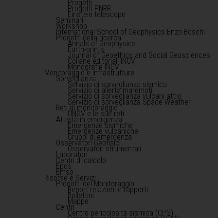
Progetti
Progetti PNRR
Einstein telescope
Seminari
Workshop
International School of Geophysics Enzo Boschi
Prodotti della ricerca
Annals of Geophysics
Earth-prints
Journal of Geoethics and Social Geosciences
Collane editoriali INGV
Monografie INGV
Monitoraggio e infrastrutture
Sorveglianza
Servizio di sorveglianza sismica
Servizio di allerta maremoti
Servizio di sorveglianza vulcani attivi
Servizio di sorveglianza Space Weather
Reti di monitoraggio
l'INGV e le sue reti
Attività in emergenza
Emergenze sismiche
Emergenze vulcaniche
Gruppi di emergenza
Osservatori Geofisici
Osservatori strumentali
Laboratori
Centri di calcolo
Epos
Emso
Risorse e Servizi
Prodotti del Monitoraggio
Report relazioni e rapporti
Bollettini
Mappe
Centri
Centro pericolosità sismica (CPS)