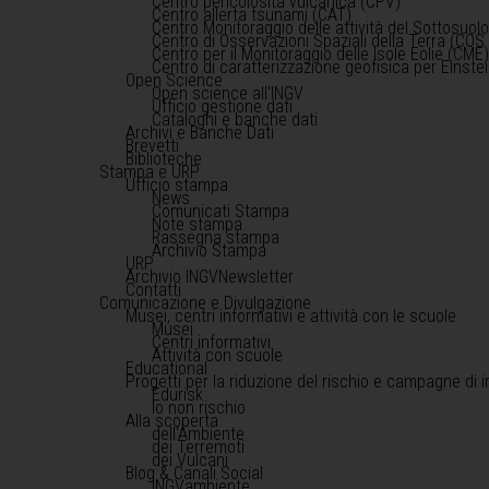
Centro pericolosità vulcanica (CPV)
Centro allerta tsunami (CAT)
Centro Monitoraggio delle attività del Sottosuol
Centro di Osservazioni Spaziali della Terra (COS 
Centro per il Monitoraggio delle Isole Eolie (CME
Centro di caratterizzazione geofisica per Einst
Open Science
Open science all'INGV
Ufficio gestione dati
Cataloghi e banche dati
Archivi e Banche Dati
Brevetti
Biblioteche
Stampa e URP
Ufficio stampa
News
Comunicati Stampa
Note stampa
Rassegna stampa
Archivio Stampa
URP
Archivio INGVNewsletter
Contatti
Comunicazione e Divulgazione
Musei, centri informativi e attività con le scuole
Musei
Centri informativi
Attività con scuole
Educational
Progetti per la riduzione del rischio e campagne di 
Edurisk
Io non rischio
Alla scoperta
dell'Ambiente
dei Terremoti
dei Vulcani
Blog & Canali Social
INGVambiente