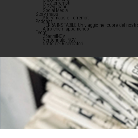
INGVterremoti
INGVvulcani
Social Media
Story maps
Story maps e Terremoti
Podcast
TERRA INSTABILE Un viaggio nel cuore del nostr
Altro che mappamondo
Eventi
25anniINGV
Ventennale INGV
Notte dei Ricercatori