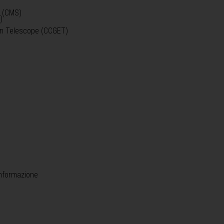
o (CMS)
)
)
ein Telescope (CCGET)
informazione