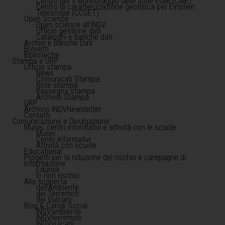
Centro per il Monitoraggio delle Isole Eolie (CME)
Centro di caratterizzazione geofisica per Einstein
Telescope (CCGET)
Open Science
Open science all'INGV
Ufficio gestione dati
Cataloghi e banche dati
Archivi e Banche Dati
Brevetti
Biblioteche
Stampa e URP
Ufficio stampa
News
Comunicati Stampa
Note stampa
Rassegna stampa
Archivio Stampa
URP
Archivio INGVNewsletter
Contatti
Comunicazione e Divulgazione
Musei, centri informativi e attività con le scuole
Musei
Centri informativi
Attività con scuole
Educational
Progetti per la riduzione del rischio e campagne di
informazione
Edurisk
Io non rischio
Alla scoperta
dell'Ambiente
dei Terremoti
dei Vulcani
Blog & Canali Social
INGVambiente
INGVterremoti
INGVvulcani