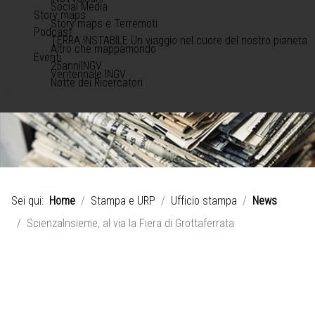
Social Media
Story maps
Story maps e Terremoti
Podcast
TERRA INSTABILE Un viaggio nel cuore del nostro pianeta
Altro che mappamondo
Eventi
25anniINGV
Ventennale INGV
Notte dei Ricercatori
Sei qui:
Home
Stampa e URP
Ufficio stampa
News
ScienzaInsieme, al via la Fiera di Grottaferrata