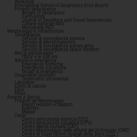
Workshop
International School of Geophysics Enzo Boschi
Prodotti della ricerca
Annals of Geophysics
Earth-prints
Journal of Geoethics and Social Geosciences
Collane editoriali INGV
Monografie INGV
Monitoraggio e infrastrutture
Sorveglianza
Servizio di sorveglianza sismica
Servizio di allerta maremoti
Servizio di sorveglianza vulcani attivi
Servizio di sorveglianza Space Weather
Reti di monitoraggio
l'INGV e le sue reti
Attività in emergenza
Emergenze sismiche
Emergenze vulcaniche
Gruppi di emergenza
Osservatori Geofisici
Osservatori strumentali
Laboratori
Centri di calcolo
Epos
Emso
Risorse e Servizi
Prodotti del Monitoraggio
Report relazioni e rapporti
Bollettini
Mappe
Centri
Centro pericolosità sismica (CPS)
Centro pericolosità vulcanica (CPV)
Centro allerta tsunami (CAT)
Centro Monitoraggio delle attività del Sottosuolo (CMS)
Centro di Osservazioni Spaziali della Terra (COS )