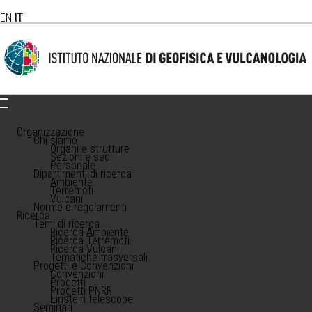
EN
IT
Organizzazione
Chi siamo
Organi e strutture
Sezioni e sedi
Personale
Dipartimenti di ricerca
Ambiente
Terremoti
Vulcani
Norme e regolamenti
Ricerca
Temi di ricerca
Ricerca Ambiente
Ricerca Terremoti
Ricerca Vulcani
Tematiche trasversali
Progetti e Convenzioni
Convenzioni
Progetti
Progetti PNRR
Einstein telescope
Seminari