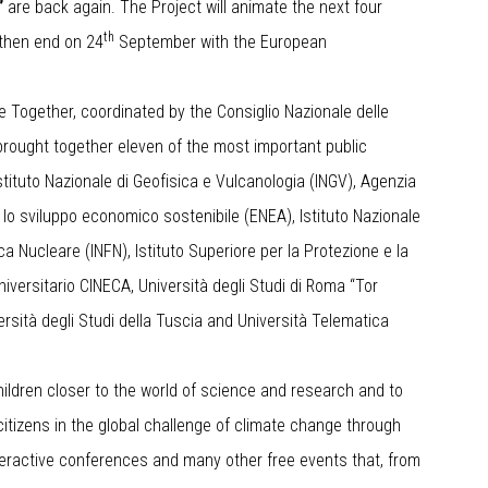
”
are back again. The Project will animate the next four
th
then end on 24
September with the European
 Together, coordinated by the Consiglio Nazionale delle
brought together eleven of the most important public
 Istituto Nazionale di Geofisica e Vulcanologia (INGV), Agenzia
e lo sviluppo economico sostenibile (ENEA), Istituto Nazionale
sica Nucleare (INFN), Istituto Superiore per la Protezione e la
iversitario CINECA, Università degli Studi di Roma “Tor
ersità degli Studi della Tuscia and Università Telematica
hildren closer to the world of science and research and to
tizens in the global challenge of climate change through
nteractive conferences and many other free events that, from