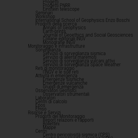
Progetti
Progetti PNRR
Einstein telescope
Seminari
Workshop
International School of Geophysics Enzo Boschi
Prodotti della ricerca
Annals of Geophysics
Earth-prints
Journal of Geoethics and Social Geosciences
Collane editoriali INGV
Monografie INGV
Monitoraggio e infrastrutture
Sorveglianza
Servizio di sorveglianza sismica
Servizio di allerta maremoti
Servizio di sorveglianza vulcani attivi
Servizio di sorveglianza Space Weather
Reti di monitoraggio
l'INGV e le sue reti
Attività in emergenza
Emergenze sismiche
Emergenze vulcaniche
Gruppi di emergenza
Osservatori Geofisici
Osservatori strumentali
Laboratori
Centri di calcolo
Epos
Emso
Risorse e Servizi
Prodotti del Monitoraggio
Report relazioni e rapporti
Bollettini
Mappe
Centri
Centro pericolosità sismica (CPS)