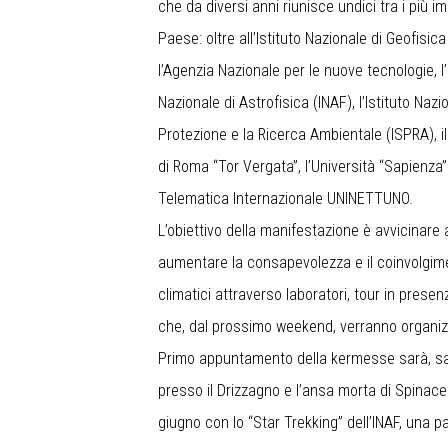
che da diversi anni riunisce undici tra i più im
Paese: oltre all’Istituto Nazionale di Geofisi
l’Agenzia Nazionale per le nuove tecnologie, l
Nazionale di Astrofisica (INAF), l’Istituto Nazi
Protezione e la Ricerca Ambientale (ISPRA), il
di Roma “Tor Vergata”, l’Università “Sapienza” 
Telematica Internazionale UNINETTUNO.
L’obiettivo della manifestazione è avvicinare 
aumentare la consapevolezza e il coinvolgimen
climatici attraverso laboratori, tour in presenza
che, dal prossimo weekend, verranno organizza
Primo appuntamento della kermesse sarà, sab
presso il Drizzagno e l’ansa morta di Spinace
giugno con lo “Star Trekking” dell’INAF, una 