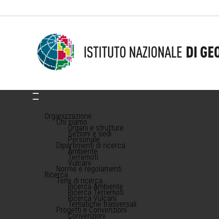
Organizzazione
Chi siamo
Organi e strutture
Sezioni e sedi
Personale
Dipartimenti di ricerca
Ambiente
Terremoti
Vulcani
Norme e regolamenti
Ricerca
Temi di ricerca
Ricerca Ambiente
Ricerca Terremoti
Ricerca Vulcani
Tematiche trasversali
Progetti e Convenzioni
Convenzioni