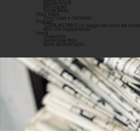
INGVterremoti
INGVvulcani
Social Media
Story maps
Story maps e Terremoti
Podcast
TERRA INSTABILE Un viaggio nel cuore del nostr
Altro che mappamondo
Eventi
25anniINGV
Ventennale INGV
Notte dei Ricercatori