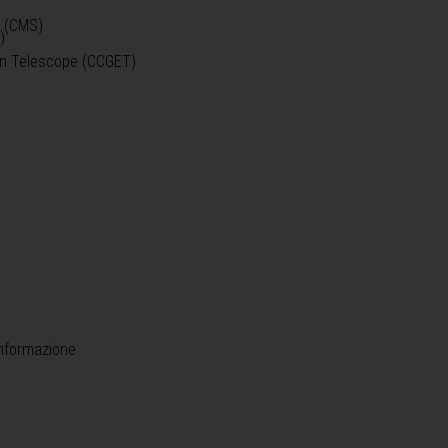
o (CMS)
)
)
ein Telescope (CCGET)
informazione