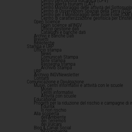
Centro pericolosità vulcanica (CPV)
Centro allerta tsunami (CAT)
Centro Monitoraggio delle attività del Sottosuol
Centro di Osservazioni Spaziali della Terra (COS 
Centro per il Monitoraggio delle Isole Eolie (CME
Centro di caratterizzazione geofisica per Einst
Open Science
Open science all'INGV
Ufficio gestione dati
Cataloghi e banche dati
Archivi e Banche Dati
Brevetti
Biblioteche
Stampa e URP
Ufficio stampa
News
Comunicati Stampa
Note stampa
Rassegna stampa
Archivio Stampa
URP
Archivio INGVNewsletter
Contatti
Comunicazione e Divulgazione
Musei, centri informativi e attività con le scuole
Musei
Centri informativi
Attività con scuole
Educational
Progetti per la riduzione del rischio e campagne di 
Edurisk
Io non rischio
Alla scoperta
dell'Ambiente
dei Terremoti
dei Vulcani
Blog & Canali Social
INGVambiente