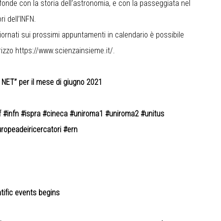
 fonde con la storia dell’astronomia, e con la passeggiata nel
i dell’INFN.
iornati sui prossimi appuntamenti in calendario è possibile
irizzo https://www.scienzainsieme.it/.
 NET” per il mese di giugno 2021
f #infn #ispra #cineca #uniroma1 #uniroma2 #unitus
ropeadeiricercatori #ern
tific events begins