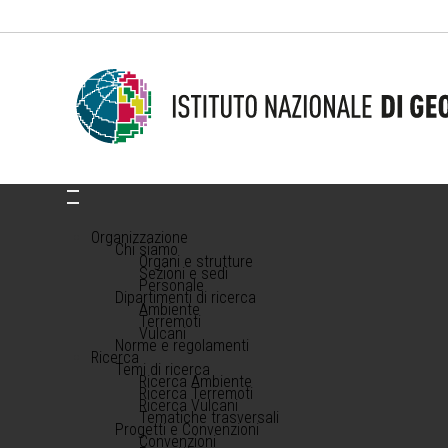
Organizzazione
Chi siamo
Organi e strutture
Sezioni e sedi
Personale
Dipartimenti di ricerca
Ambiente
Terremoti
Vulcani
Norme e regolamenti
Ricerca
Temi di ricerca
Ricerca Ambiente
Ricerca Terremoti
Ricerca Vulcani
Tematiche trasversali
Progetti e Convenzioni
Convenzioni