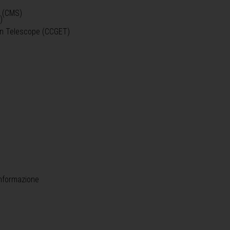
o (CMS)
)
)
ein Telescope (CCGET)
informazione