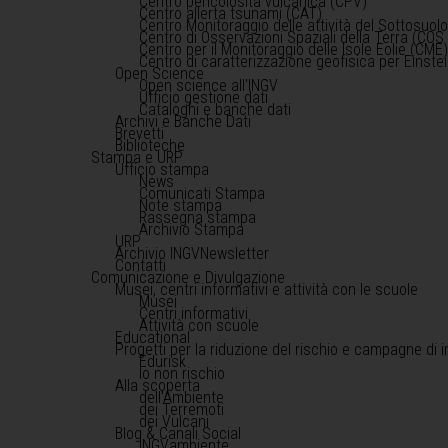
Centro pericolosità vulcanica (CPV)
Centro allerta tsunami (CAT)
Centro Monitoraggio delle attività del Sottosuol
Centro di Osservazioni Spaziali della Terra (COS 
Centro per il Monitoraggio delle Isole Eolie (CME
Centro di caratterizzazione geofisica per Einst
Open Science
Open science all'INGV
Ufficio gestione dati
Cataloghi e banche dati
Archivi e Banche Dati
Brevetti
Biblioteche
Stampa e URP
Ufficio stampa
News
Comunicati Stampa
Note stampa
Rassegna stampa
Archivio Stampa
URP
Archivio INGVNewsletter
Contatti
Comunicazione e Divulgazione
Musei, centri informativi e attività con le scuole
Musei
Centri informativi
Attività con scuole
Educational
Progetti per la riduzione del rischio e campagne di 
Edurisk
Io non rischio
Alla scoperta
dell'Ambiente
dei Terremoti
dei Vulcani
Blog & Canali Social
INGVambiente