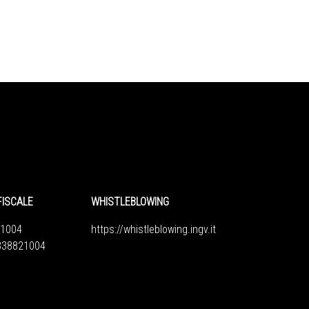
FISCALE
WHISTLEBLOWING
1004
https://whistleblowing.ingv.
it
6838821004