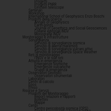
Progetti
Progetti PNRR
Einstein telescope
Seminari
Workshop
International School of Geophysics Enzo Boschi
Prodotti della ricerca
Annals of Geophysics
Earth-prints
Journal of Geoethics and Social Geosciences
Collane editoriali INGV
Monografie INGV
Monitoraggio e infrastrutture
Sorveglianza
Servizio di sorveglianza sismica
Servizio di allerta maremoti
Servizio di sorveglianza vulcani attivi
Servizio di sorveglianza Space Weather
Reti di monitoraggio
l'INGV e le sue reti
Attività in emergenza
Emergenze sismiche
Emergenze vulcaniche
Gruppi di emergenza
Osservatori Geofisici
Osservatori strumentali
Laboratori
Centri di calcolo
Epos
Emso
Risorse e Servizi
Prodotti del Monitoraggio
Report relazioni e rapporti
Bollettini
Mappe
Centri
Centro pericolosità sismica (CPS)