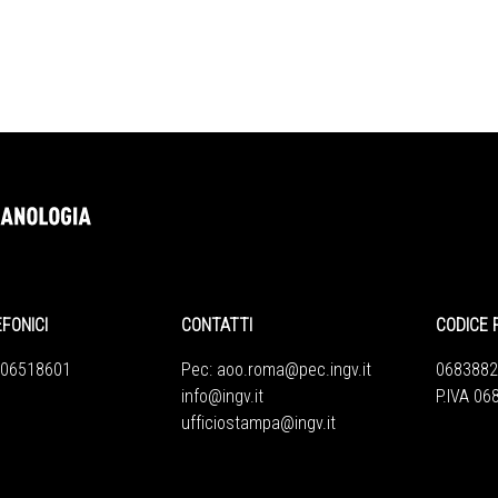
EFONICI
CONTATTI
CODICE 
 06518601
Pec:
aoo.roma@pec.ingv.it
0683882
info@ingv.it
P.IVA 0
ufficiostampa@ingv.it