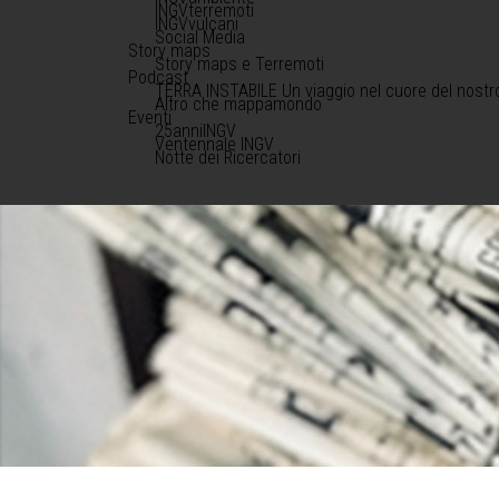
INGVterremoti
INGVvulcani
Social Media
Story maps
Story maps e Terremoti
Podcast
TERRA INSTABILE Un viaggio nel cuore del nostr
Altro che mappamondo
Eventi
25anniINGV
Ventennale INGV
Notte dei Ricercatori