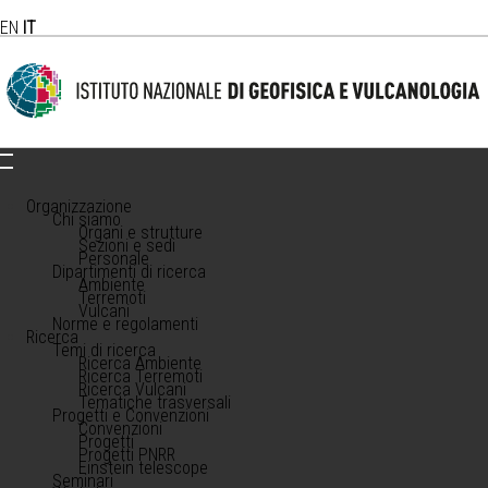
EN
IT
Organizzazione
Chi siamo
Organi e strutture
Sezioni e sedi
Personale
Dipartimenti di ricerca
Ambiente
Terremoti
Vulcani
Norme e regolamenti
Ricerca
Temi di ricerca
Ricerca Ambiente
Ricerca Terremoti
Ricerca Vulcani
Tematiche trasversali
Progetti e Convenzioni
Convenzioni
Progetti
Progetti PNRR
Einstein telescope
Seminari