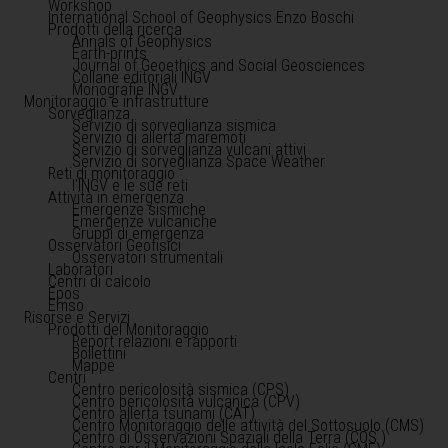
Workshop
International School of Geophysics Enzo Boschi
Prodotti della ricerca
Annals of Geophysics
Earth-prints
Journal of Geoethics and Social Geosciences
Collane editoriali INGV
Monografie INGV
Monitoraggio e infrastrutture
Sorveglianza
Servizio di sorveglianza sismica
Servizio di allerta maremoti
Servizio di sorveglianza vulcani attivi
Servizio di sorveglianza Space Weather
Reti di monitoraggio
l'INGV e le sue reti
Attività in emergenza
Emergenze sismiche
Emergenze vulcaniche
Gruppi di emergenza
Osservatori Geofisici
Osservatori strumentali
Laboratori
Centri di calcolo
Epos
Emso
Risorse e Servizi
Prodotti del Monitoraggio
Report relazioni e rapporti
Bollettini
Mappe
Centri
Centro pericolosità sismica (CPS)
Centro pericolosità vulcanica (CPV)
Centro allerta tsunami (CAT)
Centro Monitoraggio delle attività del Sottosuolo (CMS)
Centro di Osservazioni Spaziali della Terra (COS )