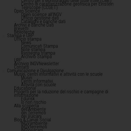
Centro per il Monitoraggio delle Isole Eolie (CME)
Centro di caratterizzazione geofisica per Einstein
Telescope (CCGET)
Open Science
Open science all'INGV
Ufficio gestione dati
Cataloghi e banche dati
Archivi e Banche Dati
Brevetti
Biblioteche
Stampa e URP
Ufficio stampa
News
Comunicati Stampa
Note stampa
Rassegna stampa
Archivio Stampa
URP
Archivio INGVNewsletter
Contatti
Comunicazione e Divulgazione
Musei, centri informativi e attività con le scuole
Musei
Centri informativi
Attività con scuole
Educational
Progetti per la riduzione del rischio e campagne di
informazione
Edurisk
Io non rischio
Alla scoperta
dell'Ambiente
dei Terremoti
dei Vulcani
Blog & Canali Social
INGVambiente
INGVterremoti
INGVvulcani