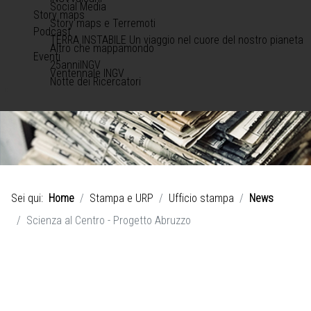
Social Media
Story maps
Story maps e Terremoti
Podcast
TERRA INSTABILE Un viaggio nel cuore del nostro pianeta
Altro che mappamondo
Eventi
25anniINGV
Ventennale INGV
Notte dei Ricercatori
Sei qui:
Home
Stampa e URP
Ufficio stampa
News
Scienza al Centro - Progetto Abruzzo