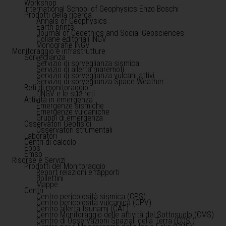
Workshop
International School of Geophysics Enzo Boschi
Prodotti della ricerca
Annals of Geophysics
Earth-prints
Journal of Geoethics and Social Geosciences
Collane editoriali INGV
Monografie INGV
Monitoraggio e infrastrutture
Sorveglianza
Servizio di sorveglianza sismica
Servizio di allerta maremoti
Servizio di sorveglianza vulcani attivi
Servizio di sorveglianza Space Weather
Reti di monitoraggio
l'INGV e le sue reti
Attività in emergenza
Emergenze sismiche
Emergenze vulcaniche
Gruppi di emergenza
Osservatori Geofisici
Osservatori strumentali
Laboratori
Centri di calcolo
Epos
Emso
Risorse e Servizi
Prodotti del Monitoraggio
Report relazioni e rapporti
Bollettini
Mappe
Centri
Centro pericolosità sismica (CPS)
Centro pericolosità vulcanica (CPV)
Centro allerta tsunami (CAT)
Centro Monitoraggio delle attività del Sottosuolo (CMS)
Centro di Osservazioni Spaziali della Terra (COS )