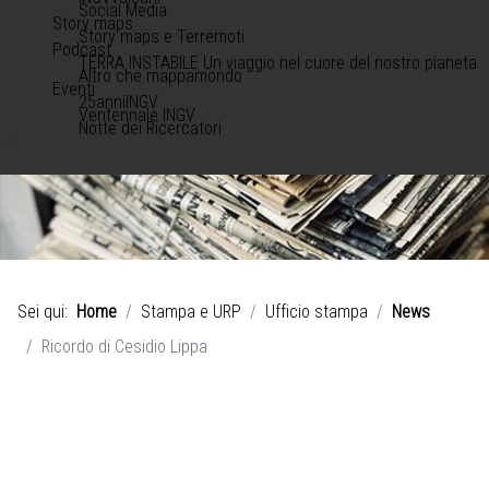
Social Media
Story maps
Story maps e Terremoti
Podcast
TERRA INSTABILE Un viaggio nel cuore del nostro pianeta
Altro che mappamondo
Eventi
25anniINGV
Ventennale INGV
Notte dei Ricercatori
Sei qui:
Home
Stampa e URP
Ufficio stampa
News
Ricordo di Cesidio Lippa