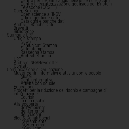
Centro per il Monitoraggio delle Isole Eolie (CME)
Centro di caratterizzazione geofisica per Einstein
Telescope (CCGET)
Open Science
Open science all'INGV
Ufficio gestione dati
Cataloghi e banche dati
Archivi e Banche Dati
Brevetti
Biblioteche
Stampa e URP
Ufficio stampa
News
Comunicati Stampa
Note stampa
Rassegna stampa
Archivio Stampa
URP
Archivio INGVNewsletter
Contatti
Comunicazione e Divulgazione
Musei, centri informativi e attività con le scuole
Musei
Centri informativi
Attività con scuole
Educational
Progetti per la riduzione del rischio e campagne di
informazione
Edurisk
Io non rischio
Alla scoperta
dell'Ambiente
dei Terremoti
dei Vulcani
Blog & Canali Social
INGVambiente
INGVterremoti
INGVvulcani