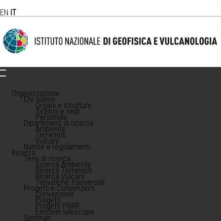
EN
IT
Organizzazione
Chi siamo
Organi e strutture
Sezioni e sedi
Personale
Dipartimenti di ricerca
Ambiente
Terremoti
Vulcani
Norme e regolamenti
Ricerca
Temi di ricerca
Ricerca Ambiente
Ricerca Terremoti
Ricerca Vulcani
Tematiche trasversali
Progetti e Convenzioni
Convenzioni
Progetti
Progetti PNRR
Einstein telescope
Seminari