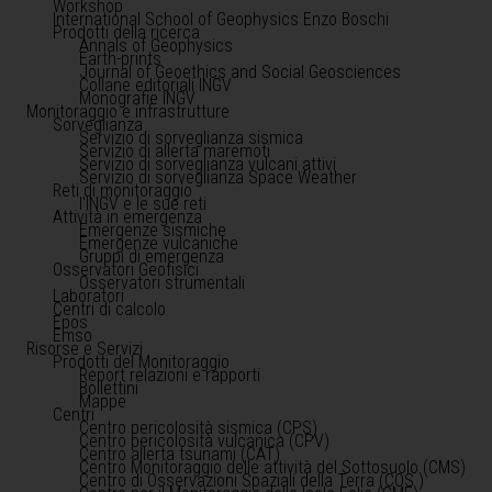
Workshop
International School of Geophysics Enzo Boschi
Prodotti della ricerca
Annals of Geophysics
Earth-prints
Journal of Geoethics and Social Geosciences
Collane editoriali INGV
Monografie INGV
Monitoraggio e infrastrutture
Sorveglianza
Servizio di sorveglianza sismica
Servizio di allerta maremoti
Servizio di sorveglianza vulcani attivi
Servizio di sorveglianza Space Weather
Reti di monitoraggio
l'INGV e le sue reti
Attività in emergenza
Emergenze sismiche
Emergenze vulcaniche
Gruppi di emergenza
Osservatori Geofisici
Osservatori strumentali
Laboratori
Centri di calcolo
Epos
Emso
Risorse e Servizi
Prodotti del Monitoraggio
Report relazioni e rapporti
Bollettini
Mappe
Centri
Centro pericolosità sismica (CPS)
Centro pericolosità vulcanica (CPV)
Centro allerta tsunami (CAT)
Centro Monitoraggio delle attività del Sottosuolo (CMS)
Centro di Osservazioni Spaziali della Terra (COS )