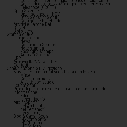
Centro per il Monitoraggio delle Isole Eolie (CME)
Centro di caratterizzazione geofisica per Einstein
Telescope (CCGET)
Open Science
Open science all'INGV
Ufficio gestione dati
Cataloghi e banche dati
Archivi e Banche Dati
Brevetti
Biblioteche
Stampa e URP
Ufficio stampa
News
Comunicati Stampa
Note stampa
Rassegna stampa
Archivio Stampa
URP
Archivio INGVNewsletter
Contatti
Comunicazione e Divulgazione
Musei, centri informativi e attività con le scuole
Musei
Centri informativi
Attività con scuole
Educational
Progetti per la riduzione del rischio e campagne di
informazione
Edurisk
Io non rischio
Alla scoperta
dell'Ambiente
dei Terremoti
dei Vulcani
Blog & Canali Social
INGVambiente
INGVterremoti
INGVvulcani