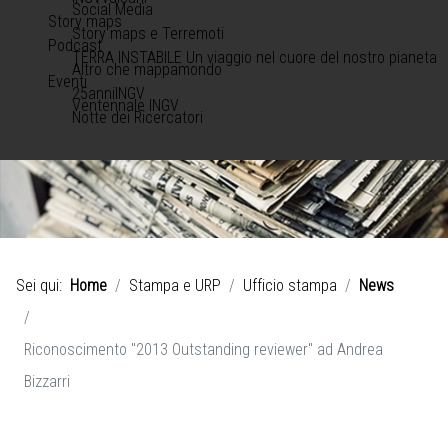
Social Media
Story maps
Story maps e Terremoti
Podcast
TERRA INSTABILE Un viaggio nel cuore del nostro pianeta
Altro che mappamondo
Eventi
25anniINGV
Ventennale INGV
Notte dei Ricercatori
Sei qui:
Home
Stampa e URP
Ufficio stampa
News
Riconoscimento "2013 Outstanding reviewer" ad Andrea
Bizzarri