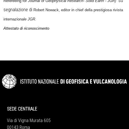
su
Refereeing for
Journal of Geophysical Research- Solid Earth - JGR)
segnalazione di
Robert Nowack, editor in chief della prestigiosa rivista
interna
zionale JGR.
Attestato di riconoscimento
SEDE CENTRALE
Via di Vigna Murata 605
00143 Roma