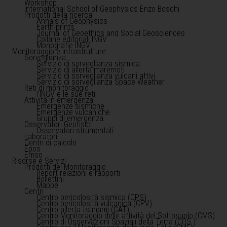
Workshop
International School of Geophysics Enzo Boschi
Prodotti della ricerca
Annals of Geophysics
Earth-prints
Journal of Geoethics and Social Geosciences
Collane editoriali INGV
Monografie INGV
Monitoraggio e infrastrutture
Sorveglianza
Servizio di sorveglianza sismica
Servizio di allerta maremoti
Servizio di sorveglianza vulcani attivi
Servizio di sorveglianza Space Weather
Reti di monitoraggio
l'INGV e le sue reti
Attività in emergenza
Emergenze sismiche
Emergenze vulcaniche
Gruppi di emergenza
Osservatori Geofisici
Osservatori strumentali
Laboratori
Centri di calcolo
Epos
Emso
Risorse e Servizi
Prodotti del Monitoraggio
Report relazioni e rapporti
Bollettini
Mappe
Centri
Centro pericolosità sismica (CPS)
Centro pericolosità vulcanica (CPV)
Centro allerta tsunami (CAT)
Centro Monitoraggio delle attività del Sottosuolo (CMS)
Centro di Osservazioni Spaziali della Terra (COS )