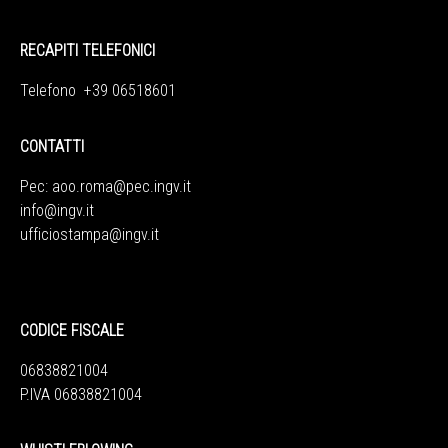
RECAPITI TELEFONICI
Telefono +39 06518601
CONTATTI
Pec:
aoo.roma@pec.ingv.it
info@ingv.it
ufficiostampa@ingv.it
CODICE FISCALE
06838821004
P.IVA 06838821004