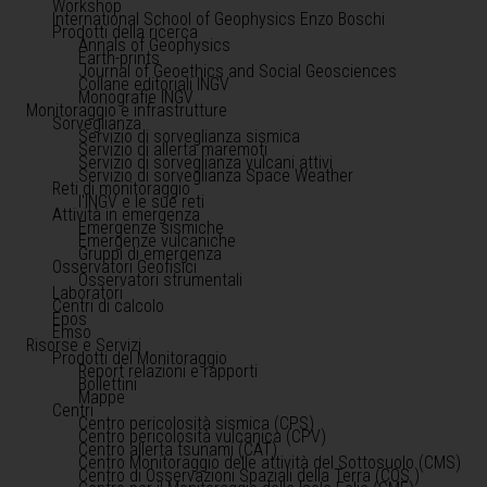
Workshop
International School of Geophysics Enzo Boschi
Prodotti della ricerca
Annals of Geophysics
Earth-prints
Journal of Geoethics and Social Geosciences
Collane editoriali INGV
Monografie INGV
Monitoraggio e infrastrutture
Sorveglianza
Servizio di sorveglianza sismica
Servizio di allerta maremoti
Servizio di sorveglianza vulcani attivi
Servizio di sorveglianza Space Weather
Reti di monitoraggio
l'INGV e le sue reti
Attività in emergenza
Emergenze sismiche
Emergenze vulcaniche
Gruppi di emergenza
Osservatori Geofisici
Osservatori strumentali
Laboratori
Centri di calcolo
Epos
Emso
Risorse e Servizi
Prodotti del Monitoraggio
Report relazioni e rapporti
Bollettini
Mappe
Centri
Centro pericolosità sismica (CPS)
Centro pericolosità vulcanica (CPV)
Centro allerta tsunami (CAT)
Centro Monitoraggio delle attività del Sottosuolo (CMS)
Centro di Osservazioni Spaziali della Terra (COS )