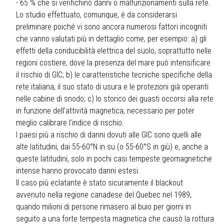
- 65 % che si verifichino danni o malfunzionamenti sulla rete.
Lo studio effettuato, comunque, è da considerarsi
preliminare poiché vi sono ancora numerosi fattori incogniti
che vanno valutati più in dettaglio come, per esempio: a) gli
effetti della conducibilità elettrica del suolo, soprattutto nelle
regioni costiere, dove la presenza del mare può intensificare
il rischio di GIC; b) le caratteristiche tecniche specifiche della
rete italiana, il suo stato di usura e le protezioni già operanti
nelle cabine di snodo; c) lo storico dei guasti occorsi alla rete
in funzione dell’attività magnetica, necessario per poter
meglio calibrare l’indice di rischio.
I paesi più a rischio di danni dovuti alle GIC sono quelli alle
alte latitudini, dai 55-60°N in su (o 55-60°S in giù) e, anche a
queste latitudini, solo in pochi casi tempeste geomagnetiche
intense hanno provocato danni estesi.
Il caso più eclatante è stato sicuramente il blackout
avvenuto nella regione canadese del Quebec nel 1989,
quando milioni di persone rimasero al buio per giorni in
seguito a una forte tempesta magnetica che causò la rottura