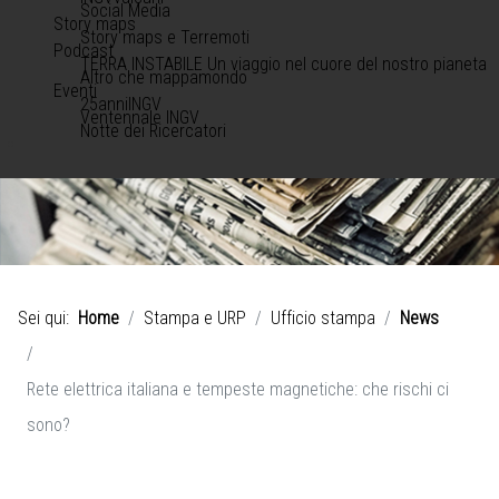
Social Media
Story maps
Story maps e Terremoti
Podcast
TERRA INSTABILE Un viaggio nel cuore del nostro pianeta
Altro che mappamondo
Eventi
25anniINGV
Ventennale INGV
Notte dei Ricercatori
Sei qui:
Home
Stampa e URP
Ufficio stampa
News
Rete elettrica italiana e tempeste magnetiche: che rischi ci
sono?