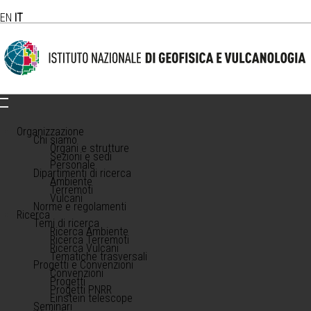
EN
IT
Organizzazione
Chi siamo
Organi e strutture
Sezioni e sedi
Personale
Dipartimenti di ricerca
Ambiente
Terremoti
Vulcani
Norme e regolamenti
Ricerca
Temi di ricerca
Ricerca Ambiente
Ricerca Terremoti
Ricerca Vulcani
Tematiche trasversali
Progetti e Convenzioni
Convenzioni
Progetti
Progetti PNRR
Einstein telescope
Seminari