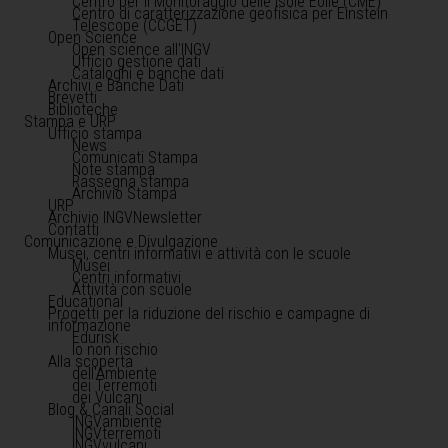
Centro per il Monitoraggio delle Isole Eolie (CME)
Centro di caratterizzazione geofisica per Einstein
Telescope (CCGET)
Open Science
Open science all'INGV
Ufficio gestione dati
Cataloghi e banche dati
Archivi e Banche Dati
Brevetti
Biblioteche
Stampa e URP
Ufficio stampa
News
Comunicati Stampa
Note stampa
Rassegna stampa
Archivio Stampa
URP
Archivio INGVNewsletter
Contatti
Comunicazione e Divulgazione
Musei, centri informativi e attività con le scuole
Musei
Centri informativi
Attività con scuole
Educational
Progetti per la riduzione del rischio e campagne di
informazione
Edurisk
Io non rischio
Alla scoperta
dell'Ambiente
dei Terremoti
dei Vulcani
Blog & Canali Social
INGVambiente
INGVterremoti
INGVvulcani