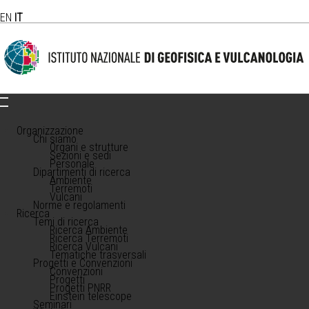
EN
IT
Organizzazione
Chi siamo
Organi e strutture
Sezioni e sedi
Personale
Dipartimenti di ricerca
Ambiente
Terremoti
Vulcani
Norme e regolamenti
Ricerca
Temi di ricerca
Ricerca Ambiente
Ricerca Terremoti
Ricerca Vulcani
Tematiche trasversali
Progetti e Convenzioni
Convenzioni
Progetti
Progetti PNRR
Einstein telescope
Seminari