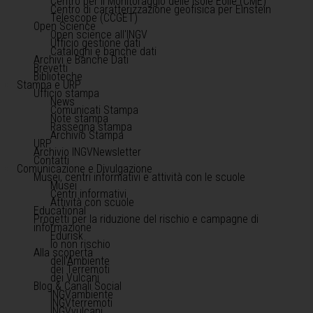
Centro per il Monitoraggio delle Isole Eolie (CME)
Centro di caratterizzazione geofisica per Einstein
Telescope (CCGET)
Open Science
Open science all'INGV
Ufficio gestione dati
Cataloghi e banche dati
Archivi e Banche Dati
Brevetti
Biblioteche
Stampa e URP
Ufficio stampa
News
Comunicati Stampa
Note stampa
Rassegna stampa
Archivio Stampa
URP
Archivio INGVNewsletter
Contatti
Comunicazione e Divulgazione
Musei, centri informativi e attività con le scuole
Musei
Centri informativi
Attività con scuole
Educational
Progetti per la riduzione del rischio e campagne di
informazione
Edurisk
Io non rischio
Alla scoperta
dell'Ambiente
dei Terremoti
dei Vulcani
Blog & Canali Social
INGVambiente
INGVterremoti
INGVvulcani