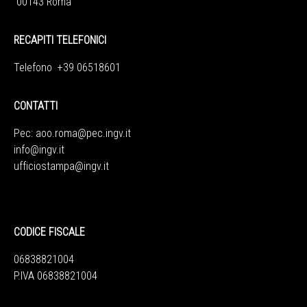
00143 Roma
RECAPITI TELEFONICI
Telefono +39 06518601
CONTATTI
Pec:
aoo.roma@pec.ingv.it
info@ingv.it
ufficiostampa@ingv.it
CODICE FISCALE
06838821004
P.IVA 06838821004