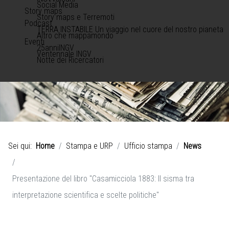
Social Media
Story maps
Story maps e Terremoti
Podcast
TERRA INSTABILE Un viaggio nel cuore del nostro pianeta
Altro che mappamondo
Eventi
25anniINGV
Ventennale INGV
Notte dei Ricercatori
Sei qui:
Home
Stampa e URP
Ufficio stampa
News
Presentazione del libro "Casamicciola 1883: Il sisma tra
interpretazione scientifica e scelte politiche"