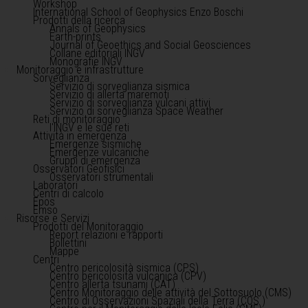
Workshop
International School of Geophysics Enzo Boschi
Prodotti della ricerca
Annals of Geophysics
Earth-prints
Journal of Geoethics and Social Geosciences
Collane editoriali INGV
Monografie INGV
Monitoraggio e infrastrutture
Sorveglianza
Servizio di sorveglianza sismica
Servizio di allerta maremoti
Servizio di sorveglianza vulcani attivi
Servizio di sorveglianza Space Weather
Reti di monitoraggio
l'INGV e le sue reti
Attività in emergenza
Emergenze sismiche
Emergenze vulcaniche
Gruppi di emergenza
Osservatori Geofisici
Osservatori strumentali
Laboratori
Centri di calcolo
Epos
Emso
Risorse e Servizi
Prodotti del Monitoraggio
Report relazioni e rapporti
Bollettini
Mappe
Centri
Centro pericolosità sismica (CPS)
Centro pericolosità vulcanica (CPV)
Centro allerta tsunami (CAT)
Centro Monitoraggio delle attività del Sottosuolo (CMS)
Centro di Osservazioni Spaziali della Terra (COS )