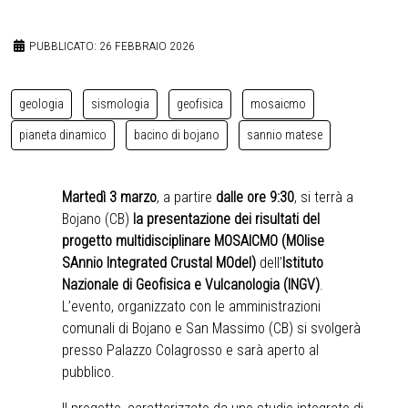
PUBBLICATO: 26 FEBBRAIO 2026
geologia
sismologia
geofisica
mosaicmo
pianeta dinamico
bacino di bojano
sannio matese
Martedì 3 marzo
, a partire
dalle ore 9:30
, si terrà a
Bojano (CB)
la presentazione dei risultati del
progetto multidisciplinare
MOSAICMO (MOlise
SAnnio Integrated Crustal MOdel)
dell’
Istituto
Nazionale di Geofisica e Vulcanologia (INGV)
.
L’evento, organizzato con le amministrazioni
comunali di Bojano e San Massimo (CB) si svolgerà
presso Palazzo Colagrosso e sarà aperto al
pubblico.