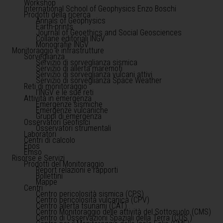
Workshop
International School of Geophysics Enzo Boschi
Prodotti della ricerca
Annals of Geophysics
Earth-prints
Journal of Geoethics and Social Geosciences
Collane editoriali INGV
Monografie INGV
Monitoraggio e infrastrutture
Sorveglianza
Servizio di sorveglianza sismica
Servizio di allerta maremoti
Servizio di sorveglianza vulcani attivi
Servizio di sorveglianza Space Weather
Reti di monitoraggio
l'INGV e le sue reti
Attività in emergenza
Emergenze sismiche
Emergenze vulcaniche
Gruppi di emergenza
Osservatori Geofisici
Osservatori strumentali
Laboratori
Centri di calcolo
Epos
Emso
Risorse e Servizi
Prodotti del Monitoraggio
Report relazioni e rapporti
Bollettini
Mappe
Centri
Centro pericolosità sismica (CPS)
Centro pericolosità vulcanica (CPV)
Centro allerta tsunami (CAT)
Centro Monitoraggio delle attività del Sottosuolo (CMS)
Centro di Osservazioni Spaziali della Terra (COS )