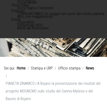
Social Media
Story maps
Story maps e Terremoti
Podcast
TERRA INSTABILE Un viaggio nel cuore del nostro pianeta
Altro che mappamondo
Eventi
25anniINGV
Ventennale INGV
Notte dei Ricercatori
Sei qui:
Home
Stampa e URP
Ufficio stampa
News
PIANETA DINAMICO | A Bojano la presentazione dei risultati del
progetto MOSAICMO sullo studio del Sannio-Matese e del
Bacino di Bojano