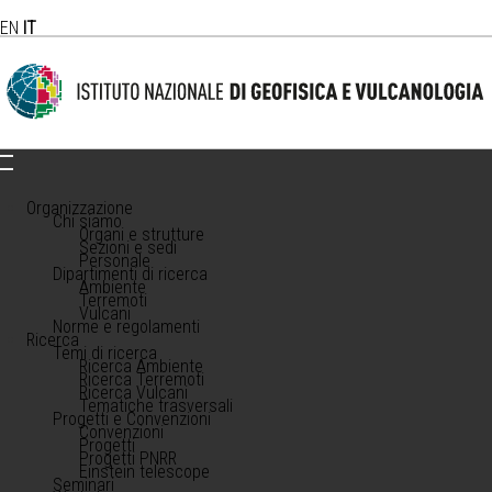
EN
IT
Organizzazione
Chi siamo
Organi e strutture
Sezioni e sedi
Personale
Dipartimenti di ricerca
Ambiente
Terremoti
Vulcani
Norme e regolamenti
Ricerca
Temi di ricerca
Ricerca Ambiente
Ricerca Terremoti
Ricerca Vulcani
Tematiche trasversali
Progetti e Convenzioni
Convenzioni
Progetti
Progetti PNRR
Einstein telescope
Seminari