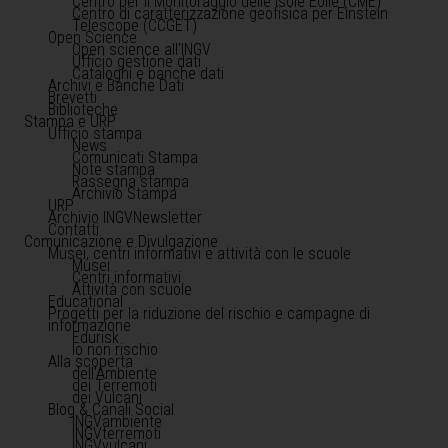
Centro per il Monitoraggio delle Isole Eolie (CME)
Centro di caratterizzazione geofisica per Einstein
Telescope (CCGET)
Open Science
Open science all'INGV
Ufficio gestione dati
Cataloghi e banche dati
Archivi e Banche Dati
Brevetti
Biblioteche
Stampa e URP
Ufficio stampa
News
Comunicati Stampa
Note stampa
Rassegna stampa
Archivio Stampa
URP
Archivio INGVNewsletter
Contatti
Comunicazione e Divulgazione
Musei, centri informativi e attività con le scuole
Musei
Centri informativi
Attività con scuole
Educational
Progetti per la riduzione del rischio e campagne di
informazione
Edurisk
Io non rischio
Alla scoperta
dell'Ambiente
dei Terremoti
dei Vulcani
Blog & Canali Social
INGVambiente
INGVterremoti
INGVvulcani