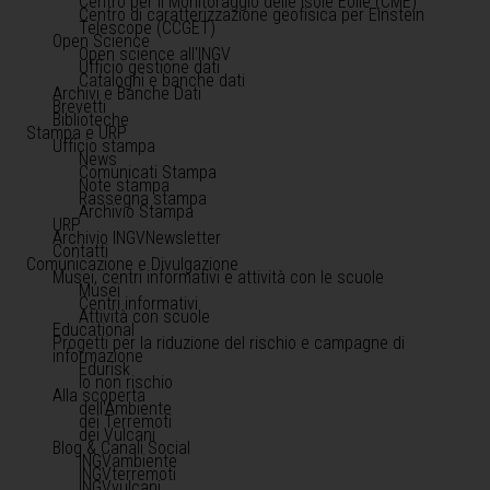
Centro per il Monitoraggio delle Isole Eolie (CME)
Centro di caratterizzazione geofisica per Einstein
Telescope (CCGET)
Open Science
Open science all'INGV
Ufficio gestione dati
Cataloghi e banche dati
Archivi e Banche Dati
Brevetti
Biblioteche
Stampa e URP
Ufficio stampa
News
Comunicati Stampa
Note stampa
Rassegna stampa
Archivio Stampa
URP
Archivio INGVNewsletter
Contatti
Comunicazione e Divulgazione
Musei, centri informativi e attività con le scuole
Musei
Centri informativi
Attività con scuole
Educational
Progetti per la riduzione del rischio e campagne di
informazione
Edurisk
Io non rischio
Alla scoperta
dell'Ambiente
dei Terremoti
dei Vulcani
Blog & Canali Social
INGVambiente
INGVterremoti
INGVvulcani