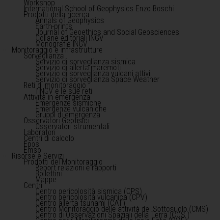
Workshop
International School of Geophysics Enzo Boschi
Prodotti della ricerca
Annals of Geophysics
Earth-prints
Journal of Geoethics and Social Geosciences
Collane editoriali INGV
Monografie INGV
Monitoraggio e infrastrutture
Sorveglianza
Servizio di sorveglianza sismica
Servizio di allerta maremoti
Servizio di sorveglianza vulcani attivi
Servizio di sorveglianza Space Weather
Reti di monitoraggio
l'INGV e le sue reti
Attività in emergenza
Emergenze sismiche
Emergenze vulcaniche
Gruppi di emergenza
Osservatori Geofisici
Osservatori strumentali
Laboratori
Centri di calcolo
Epos
Emso
Risorse e Servizi
Prodotti del Monitoraggio
Report relazioni e rapporti
Bollettini
Mappe
Centri
Centro pericolosità sismica (CPS)
Centro pericolosità vulcanica (CPV)
Centro allerta tsunami (CAT)
Centro Monitoraggio delle attività del Sottosuolo (CMS)
Centro di Osservazioni Spaziali della Terra (COS )