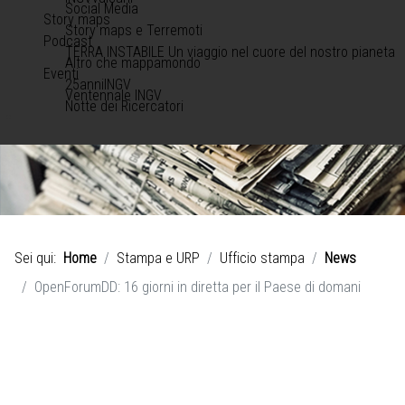
Social Media
Story maps
Story maps e Terremoti
Podcast
TERRA INSTABILE Un viaggio nel cuore del nostro pianeta
Altro che mappamondo
Eventi
25anniINGV
Ventennale INGV
Notte dei Ricercatori
Sei qui:
Home
Stampa e URP
Ufficio stampa
News
OpenForumDD: 16 giorni in diretta per il Paese di domani