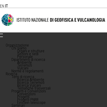
EN
IT
Organizzazione
Chi siamo
Organi e strutture
Sezioni e sedi
Personale
Dipartimenti di ricerca
Ambiente
Terremoti
Vulcani
Norme e regolamenti
Ricerca
Temi di ricerca
Ricerca Ambiente
Ricerca Terremoti
Ricerca Vulcani
Tematiche trasversali
Progetti e Convenzioni
Convenzioni
Progetti
Progetti PNRR
Einstein telescope
Seminari