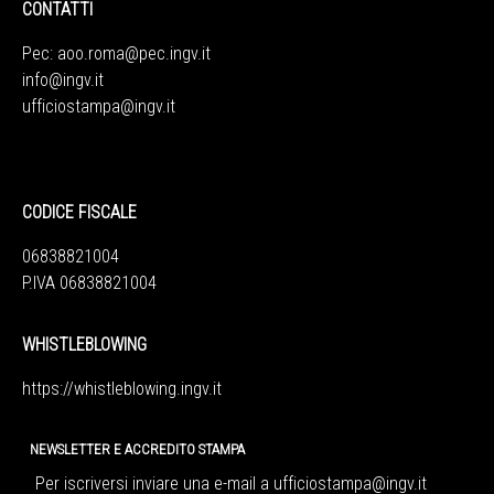
CONTATTI
Pec:
aoo.roma@pec.ingv.it
info@ingv.it
ufficiostampa@ingv.it
CODICE FISCALE
06838821004
P.IVA 06838821004
WHISTLEBLOWING
https://whistleblowing.ingv.
it
NEWSLETTER E ACCREDITO STAMPA
Per iscriversi inviare una e-mail a
ufficiostampa@ingv.it