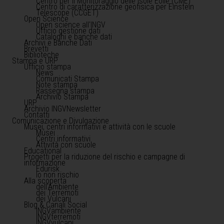
Centro per il Monitoraggio delle Isole Eolie (CME)
Centro di caratterizzazione geofisica per Einstein
Telescope (CCGET)
Open Science
Open science all'INGV
Ufficio gestione dati
Cataloghi e banche dati
Archivi e Banche Dati
Brevetti
Biblioteche
Stampa e URP
Ufficio stampa
News
Comunicati Stampa
Note stampa
Rassegna stampa
Archivio Stampa
URP
Archivio INGVNewsletter
Contatti
Comunicazione e Divulgazione
Musei, centri informativi e attività con le scuole
Musei
Centri informativi
Attività con scuole
Educational
Progetti per la riduzione del rischio e campagne di
informazione
Edurisk
Io non rischio
Alla scoperta
dell'Ambiente
dei Terremoti
dei Vulcani
Blog & Canali Social
INGVambiente
INGVterremoti
INGVvulcani