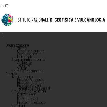
EN
IT
Organizzazione
Chi siamo
Organi e strutture
Sezioni e sedi
Personale
Dipartimenti di ricerca
Ambiente
Terremoti
Vulcani
Norme e regolamenti
Ricerca
Temi di ricerca
Ricerca Ambiente
Ricerca Terremoti
Ricerca Vulcani
Tematiche trasversali
Progetti e Convenzioni
Convenzioni
Progetti
Progetti PNRR
Einstein telescope
Seminari