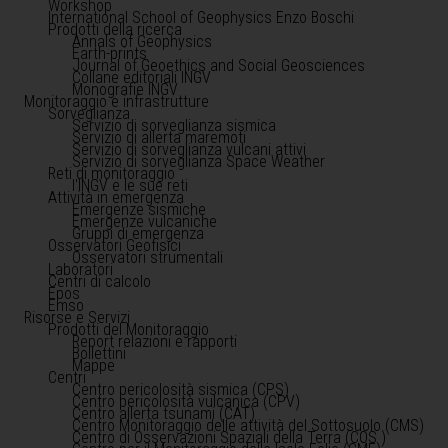
Workshop
International School of Geophysics Enzo Boschi
Prodotti della ricerca
Annals of Geophysics
Earth-prints
Journal of Geoethics and Social Geosciences
Collane editoriali INGV
Monografie INGV
Monitoraggio e infrastrutture
Sorveglianza
Servizio di sorveglianza sismica
Servizio di allerta maremoti
Servizio di sorveglianza vulcani attivi
Servizio di sorveglianza Space Weather
Reti di monitoraggio
l'INGV e le sue reti
Attività in emergenza
Emergenze sismiche
Emergenze vulcaniche
Gruppi di emergenza
Osservatori Geofisici
Osservatori strumentali
Laboratori
Centri di calcolo
Epos
Emso
Risorse e Servizi
Prodotti del Monitoraggio
Report relazioni e rapporti
Bollettini
Mappe
Centri
Centro pericolosità sismica (CPS)
Centro pericolosità vulcanica (CPV)
Centro allerta tsunami (CAT)
Centro Monitoraggio delle attività del Sottosuolo (CMS)
Centro di Osservazioni Spaziali della Terra (COS )