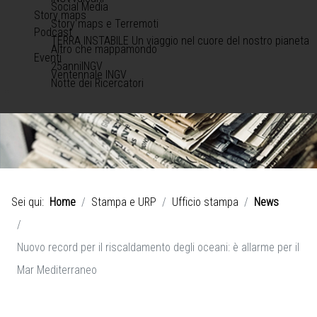
Social Media
Story maps
Story maps e Terremoti
Podcast
TERRA INSTABILE Un viaggio nel cuore del nostro pianeta
Altro che mappamondo
Eventi
25anniINGV
Ventennale INGV
Notte dei Ricercatori
Sei qui:
Home
Stampa e URP
Ufficio stampa
News
Nuovo record per il riscaldamento degli oceani: è allarme per il
Mar Mediterraneo