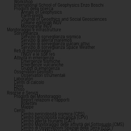
Workshop
International School of Geophysics Enzo Boschi
Prodotti della ricerca
Annals of Geophysics
Earth-prints
Journal of Geoethics and Social Geosciences
Collane editoriali INGV
Monografie INGV
Monitoraggio e infrastrutture
Sorveglianza
Servizio di sorveglianza sismica
Servizio di allerta maremoti
Servizio di sorveglianza vulcani attivi
Servizio di sorveglianza Space Weather
Reti di monitoraggio
l'INGV e le sue reti
Attività in emergenza
Emergenze sismiche
Emergenze vulcaniche
Gruppi di emergenza
Osservatori Geofisici
Osservatori strumentali
Laboratori
Centri di calcolo
Epos
Emso
Risorse e Servizi
Prodotti del Monitoraggio
Report relazioni e rapporti
Bollettini
Mappe
Centri
Centro pericolosità sismica (CPS)
Centro pericolosità vulcanica (CPV)
Centro allerta tsunami (CAT)
Centro Monitoraggio delle attività del Sottosuolo (CMS)
Centro di Osservazioni Spaziali della Terra (COS )