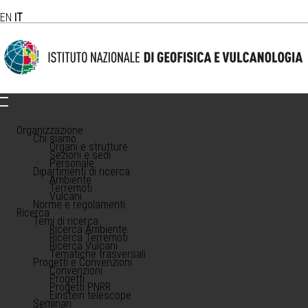
EN
IT
Organizzazione
Chi siamo
Organi e strutture
Sezioni e sedi
Personale
Dipartimenti di ricerca
Ambiente
Terremoti
Vulcani
Norme e regolamenti
Ricerca
Temi di ricerca
Ricerca Ambiente
Ricerca Terremoti
Ricerca Vulcani
Tematiche trasversali
Progetti e Convenzioni
Convenzioni
Progetti
Progetti PNRR
Einstein telescope
Seminari