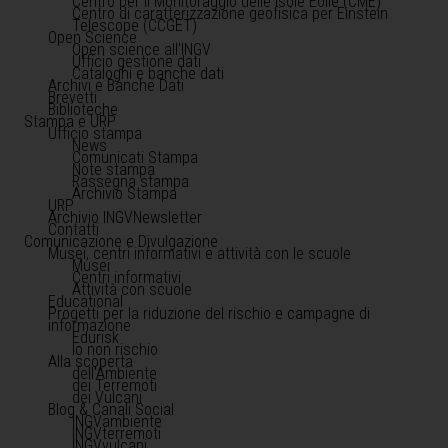
Centro per il Monitoraggio delle Isole Eolie (CME)
Centro di caratterizzazione geofisica per Einstein
Telescope (CCGET)
Open Science
Open science all'INGV
Ufficio gestione dati
Cataloghi e banche dati
Archivi e Banche Dati
Brevetti
Biblioteche
Stampa e URP
Ufficio stampa
News
Comunicati Stampa
Note stampa
Rassegna stampa
Archivio Stampa
URP
Archivio INGVNewsletter
Contatti
Comunicazione e Divulgazione
Musei, centri informativi e attività con le scuole
Musei
Centri informativi
Attività con scuole
Educational
Progetti per la riduzione del rischio e campagne di
informazione
Edurisk
Io non rischio
Alla scoperta
dell'Ambiente
dei Terremoti
dei Vulcani
Blog & Canali Social
INGVambiente
INGVterremoti
INGVvulcani