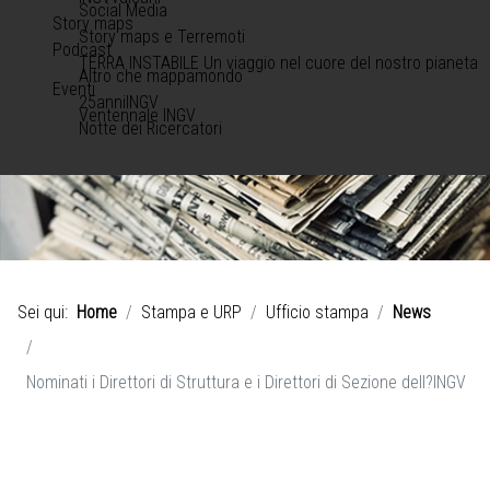
Social Media
Story maps
Story maps e Terremoti
Podcast
TERRA INSTABILE Un viaggio nel cuore del nostro pianeta
Altro che mappamondo
Eventi
25anniINGV
Ventennale INGV
Notte dei Ricercatori
Sei qui:
Home
Stampa e URP
Ufficio stampa
News
Nominati i Direttori di Struttura e i Direttori di Sezione dell?INGV