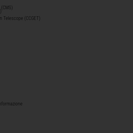
o (CMS)
)
)
ein Telescope (CCGET)
informazione