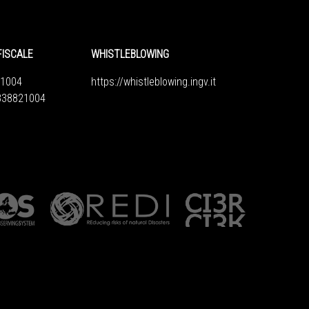
FISCALE
WHISTLEBLOWING
1004
https://whistleblowing.ingv.
it
6838821004