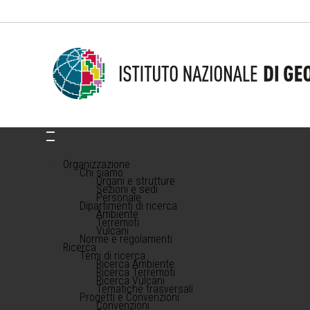
Organizzazione
Chi siamo
Organi e strutture
Sezioni e sedi
Personale
Dipartimenti di ricerca
Ambiente
Terremoti
Vulcani
Norme e regolamenti
Ricerca
Temi di ricerca
Ricerca Ambiente
Ricerca Terremoti
Ricerca Vulcani
Tematiche trasversali
Progetti e Convenzioni
Convenzioni