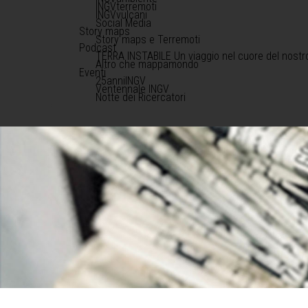
INGVterremoti
INGVvulcani
Social Media
Story maps
Story maps e Terremoti
Podcast
TERRA INSTABILE Un viaggio nel cuore del nostr
Altro che mappamondo
Eventi
25anniINGV
Ventennale INGV
Notte dei Ricercatori