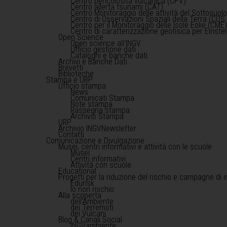
Centro pericolosità vulcanica (CPV)
Centro allerta tsunami (CAT)
Centro Monitoraggio delle attività del Sottosuol
Centro di Osservazioni Spaziali della Terra (COS 
Centro per il Monitoraggio delle Isole Eolie (CME
Centro di caratterizzazione geofisica per Einst
Open Science
Open science all'INGV
Ufficio gestione dati
Cataloghi e banche dati
Archivi e Banche Dati
Brevetti
Biblioteche
Stampa e URP
Ufficio stampa
News
Comunicati Stampa
Note stampa
Rassegna stampa
Archivio Stampa
URP
Archivio INGVNewsletter
Contatti
Comunicazione e Divulgazione
Musei, centri informativi e attività con le scuole
Musei
Centri informativi
Attività con scuole
Educational
Progetti per la riduzione del rischio e campagne di 
Edurisk
Io non rischio
Alla scoperta
dell'Ambiente
dei Terremoti
dei Vulcani
Blog & Canali Social
INGVambiente