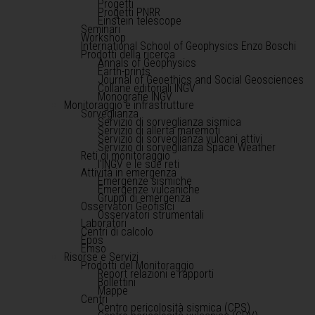
Progetti
Progetti PNRR
Einstein telescope
Seminari
Workshop
International School of Geophysics Enzo Boschi
Prodotti della ricerca
Annals of Geophysics
Earth-prints
Journal of Geoethics and Social Geosciences
Collane editoriali INGV
Monografie INGV
Monitoraggio e infrastrutture
Sorveglianza
Servizio di sorveglianza sismica
Servizio di allerta maremoti
Servizio di sorveglianza vulcani attivi
Servizio di sorveglianza Space Weather
Reti di monitoraggio
l'INGV e le sue reti
Attività in emergenza
Emergenze sismiche
Emergenze vulcaniche
Gruppi di emergenza
Osservatori Geofisici
Osservatori strumentali
Laboratori
Centri di calcolo
Epos
Emso
Risorse e Servizi
Prodotti del Monitoraggio
Report relazioni e rapporti
Bollettini
Mappe
Centri
Centro pericolosità sismica (CPS)