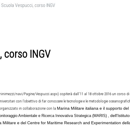
 Scuola Vespucci, corso INGV
, corso INGV
minimezzi/navi/Pagine/Vespucci.aspx
) ospiterà dall’11 al 18 ottobre 2016 un corso d
universitari con l’obiettivo di far conoscere le tecnologie e le metodologie oceanogra
 è organizzato in collaborazione con la
Marina Militare italiana e il supporto de
nitoraggio Ambientale e Ricerca Innovativa Strategica (MARIS
)
,
dell'Istitu
 Militare e del Centre for Maritime Research and Experimentation del