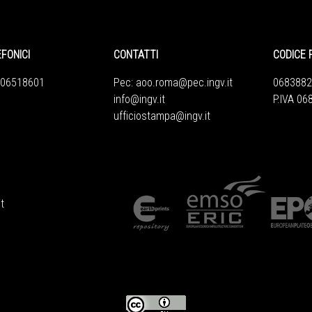
EFONICI
CONTATTI
CODICE 
 06518601
Pec:
aoo.roma@pec.ingv.it
0683882
info@ingv.it
P.IVA 0
ufficiostampa@ingv.it
t