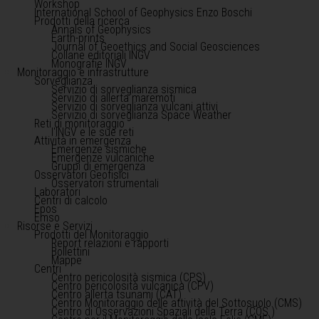
Workshop
International School of Geophysics Enzo Boschi
Prodotti della ricerca
Annals of Geophysics
Earth-prints
Journal of Geoethics and Social Geosciences
Collane editoriali INGV
Monografie INGV
Monitoraggio e infrastrutture
Sorveglianza
Servizio di sorveglianza sismica
Servizio di allerta maremoti
Servizio di sorveglianza vulcani attivi
Servizio di sorveglianza Space Weather
Reti di monitoraggio
l'INGV e le sue reti
Attività in emergenza
Emergenze sismiche
Emergenze vulcaniche
Gruppi di emergenza
Osservatori Geofisici
Osservatori strumentali
Laboratori
Centri di calcolo
Epos
Emso
Risorse e Servizi
Prodotti del Monitoraggio
Report relazioni e rapporti
Bollettini
Mappe
Centri
Centro pericolosità sismica (CPS)
Centro pericolosità vulcanica (CPV)
Centro allerta tsunami (CAT)
Centro Monitoraggio delle attività del Sottosuolo (CMS)
Centro di Osservazioni Spaziali della Terra (COS )