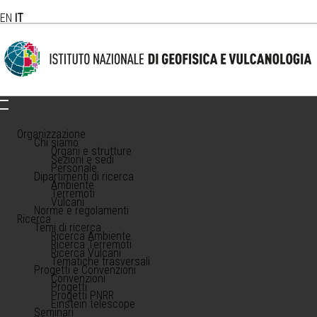
EN
IT
Organizzazione
Chi siamo
Organi e strutture
Sezioni e sedi
Personale
Dipartimenti di ricerca
Ambiente
Terremoti
Vulcani
Norme e regolamenti
Ricerca
Temi di ricerca
Ricerca Ambiente
Ricerca Terremoti
Ricerca Vulcani
Tematiche trasversali
Progetti e Convenzioni
Convenzioni
Progetti
Progetti PNRR
Einstein telescope
Seminari