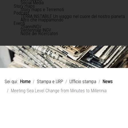
Social Media
Story maps
Story maps e Terremoti
Podcast
TERRA INSTABILE Un viaggio nel cuore del nostro pianeta
Altro che mappamondo
Eventi
25anniINGV
Ventennale INGV
Notte dei Ricercatori
Sei qui:
Home
Stampa e URP
Ufficio stampa
News
Meeting Sea Level Change from Minutes to Millennia