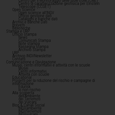
Centro per il Monitoraggio delle Isole Eolie (CME)
Centro di caratterizzazione geofisica per Einstein
Telescope (CCGET)
Open Science
Open science all'INGV
Ufficio gestione dati
Cataloghi e banche dati
Archivi e Banche Dati
Brevetti
Biblioteche
Stampa e URP
Ufficio stampa
News
Comunicati Stampa
Note stampa
Rassegna stampa
Archivio Stampa
URP
Archivio INGVNewsletter
Contatti
Comunicazione e Divulgazione
Musei, centri informativi e attività con le scuole
Musei
Centri informativi
Attività con scuole
Educational
Progetti per la riduzione del rischio e campagne di
informazione
Edurisk
Io non rischio
Alla scoperta
dell'Ambiente
dei Terremoti
dei Vulcani
Blog & Canali Social
INGVambiente
INGVterremoti
INGVvulcani