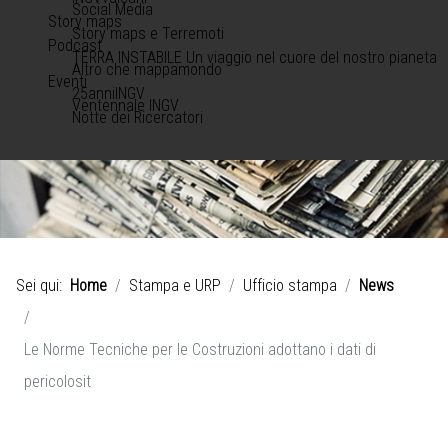
Social Media
Story maps
Story maps e Terremoti
Podcast
TERRA INSTABILE Un viaggio nel cuore del nostro pianeta
Altro che mappamondo
Eventi
25anniINGV
Ventennale INGV
Notte dei Ricercatori
Sei qui:
Home
Stampa e URP
Ufficio stampa
News
Le Norme Tecniche per le Costruzioni adottano i dati di
pericolosit