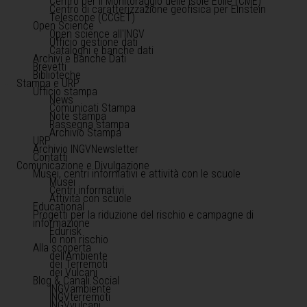
Centro per il Monitoraggio delle Isole Eolie (CME)
Centro di caratterizzazione geofisica per Einstein
Telescope (CCGET)
Open Science
Open science all'INGV
Ufficio gestione dati
Cataloghi e banche dati
Archivi e Banche Dati
Brevetti
Biblioteche
Stampa e URP
Ufficio stampa
News
Comunicati Stampa
Note stampa
Rassegna stampa
Archivio Stampa
URP
Archivio INGVNewsletter
Contatti
Comunicazione e Divulgazione
Musei, centri informativi e attività con le scuole
Musei
Centri informativi
Attività con scuole
Educational
Progetti per la riduzione del rischio e campagne di
informazione
Edurisk
Io non rischio
Alla scoperta
dell'Ambiente
dei Terremoti
dei Vulcani
Blog & Canali Social
INGVambiente
INGVterremoti
INGVvulcani