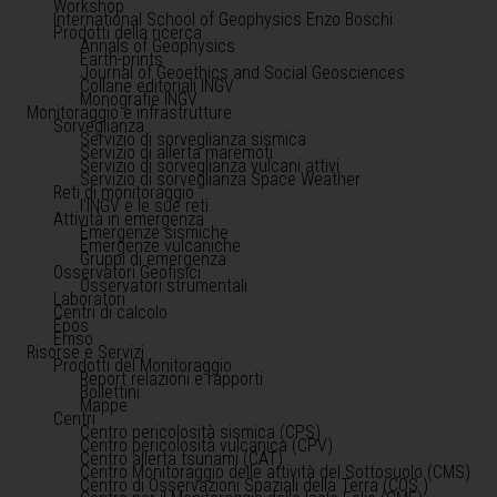
Workshop
International School of Geophysics Enzo Boschi
Prodotti della ricerca
Annals of Geophysics
Earth-prints
Journal of Geoethics and Social Geosciences
Collane editoriali INGV
Monografie INGV
Monitoraggio e infrastrutture
Sorveglianza
Servizio di sorveglianza sismica
Servizio di allerta maremoti
Servizio di sorveglianza vulcani attivi
Servizio di sorveglianza Space Weather
Reti di monitoraggio
l'INGV e le sue reti
Attività in emergenza
Emergenze sismiche
Emergenze vulcaniche
Gruppi di emergenza
Osservatori Geofisici
Osservatori strumentali
Laboratori
Centri di calcolo
Epos
Emso
Risorse e Servizi
Prodotti del Monitoraggio
Report relazioni e rapporti
Bollettini
Mappe
Centri
Centro pericolosità sismica (CPS)
Centro pericolosità vulcanica (CPV)
Centro allerta tsunami (CAT)
Centro Monitoraggio delle attività del Sottosuolo (CMS)
Centro di Osservazioni Spaziali della Terra (COS )