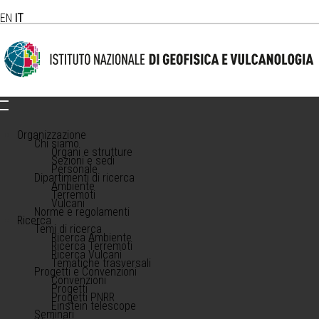
EN
IT
Organizzazione
Chi siamo
Organi e strutture
Sezioni e sedi
Personale
Dipartimenti di ricerca
Ambiente
Terremoti
Vulcani
Norme e regolamenti
Ricerca
Temi di ricerca
Ricerca Ambiente
Ricerca Terremoti
Ricerca Vulcani
Tematiche trasversali
Progetti e Convenzioni
Convenzioni
Progetti
Progetti PNRR
Einstein telescope
Seminari