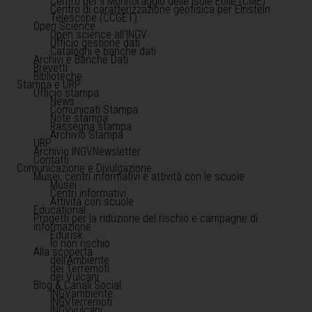
Centro per il Monitoraggio delle Isole Eolie (CME)
Centro di caratterizzazione geofisica per Einstein
Telescope (CCGET)
Open Science
Open science all'INGV
Ufficio gestione dati
Cataloghi e banche dati
Archivi e Banche Dati
Brevetti
Biblioteche
Stampa e URP
Ufficio stampa
News
Comunicati Stampa
Note stampa
Rassegna stampa
Archivio Stampa
URP
Archivio INGVNewsletter
Contatti
Comunicazione e Divulgazione
Musei, centri informativi e attività con le scuole
Musei
Centri informativi
Attività con scuole
Educational
Progetti per la riduzione del rischio e campagne di
informazione
Edurisk
Io non rischio
Alla scoperta
dell'Ambiente
dei Terremoti
dei Vulcani
Blog & Canali Social
INGVambiente
INGVterremoti
INGVvulcani