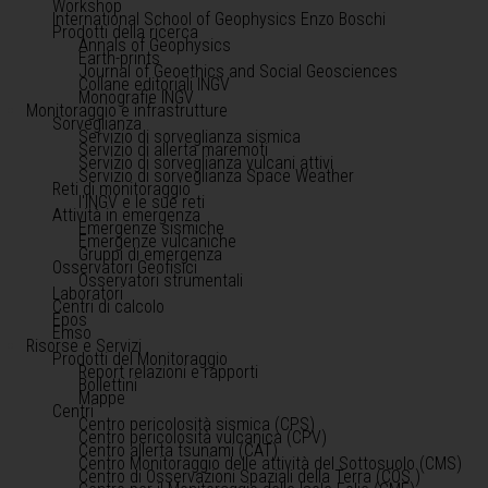
Workshop
International School of Geophysics Enzo Boschi
Prodotti della ricerca
Annals of Geophysics
Earth-prints
Journal of Geoethics and Social Geosciences
Collane editoriali INGV
Monografie INGV
Monitoraggio e infrastrutture
Sorveglianza
Servizio di sorveglianza sismica
Servizio di allerta maremoti
Servizio di sorveglianza vulcani attivi
Servizio di sorveglianza Space Weather
Reti di monitoraggio
l'INGV e le sue reti
Attività in emergenza
Emergenze sismiche
Emergenze vulcaniche
Gruppi di emergenza
Osservatori Geofisici
Osservatori strumentali
Laboratori
Centri di calcolo
Epos
Emso
Risorse e Servizi
Prodotti del Monitoraggio
Report relazioni e rapporti
Bollettini
Mappe
Centri
Centro pericolosità sismica (CPS)
Centro pericolosità vulcanica (CPV)
Centro allerta tsunami (CAT)
Centro Monitoraggio delle attività del Sottosuolo (CMS)
Centro di Osservazioni Spaziali della Terra (COS )