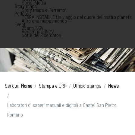
Social Media
Story maps
Story maps e Terremoti
Podcast
TERRA INSTABILE Un viaggio nel cuore del nostro pianeta
Altro che mappamondo
Eventi
25anniINGV
Ventennale INGV
Notte dei Ricercatori
Sei qui:
Home
Stampa e URP
Ufficio stampa
News
Laboratori di saperi manuali e digitali a Castel San Pietro
Romano