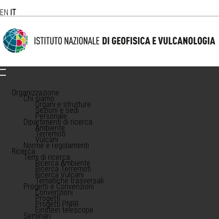
EN
IT
Organizzazione
Chi siamo
Organi e strutture
Sezioni e sedi
Personale
Dipartimenti di ricerca
Ambiente
Terremoti
Vulcani
Norme e regolamenti
Ricerca
Temi di ricerca
Ricerca Ambiente
Ricerca Terremoti
Ricerca Vulcani
Tematiche trasversali
Progetti e Convenzioni
Convenzioni
Progetti
Progetti PNRR
Einstein telescope
Seminari