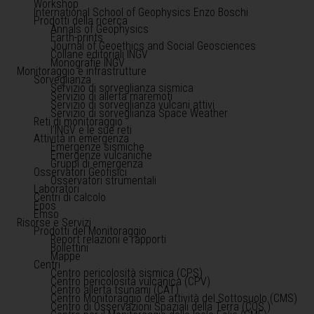
Workshop
International School of Geophysics Enzo Boschi
Prodotti della ricerca
Annals of Geophysics
Earth-prints
Journal of Geoethics and Social Geosciences
Collane editoriali INGV
Monografie INGV
Monitoraggio e infrastrutture
Sorveglianza
Servizio di sorveglianza sismica
Servizio di allerta maremoti
Servizio di sorveglianza vulcani attivi
Servizio di sorveglianza Space Weather
Reti di monitoraggio
l'INGV e le sue reti
Attività in emergenza
Emergenze sismiche
Emergenze vulcaniche
Gruppi di emergenza
Osservatori Geofisici
Osservatori strumentali
Laboratori
Centri di calcolo
Epos
Emso
Risorse e Servizi
Prodotti del Monitoraggio
Report relazioni e rapporti
Bollettini
Mappe
Centri
Centro pericolosità sismica (CPS)
Centro pericolosità vulcanica (CPV)
Centro allerta tsunami (CAT)
Centro Monitoraggio delle attività del Sottosuolo (CMS)
Centro di Osservazioni Spaziali della Terra (COS )