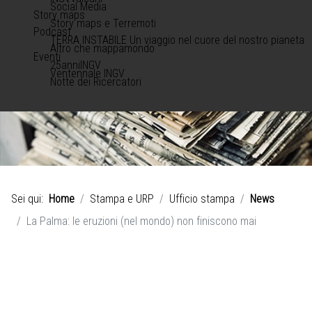
Social Media
Story maps
Story maps e Terremoti
Podcast
TERRA INSTABILE Un viaggio nel cuore del nostro pianeta
Altro che mappamondo
Eventi
25anniINGV
Ventennale INGV
Notte dei Ricercatori
Sei qui:
Home
Stampa e URP
Ufficio stampa
News
La Palma: le eruzioni (nel mondo) non finiscono mai