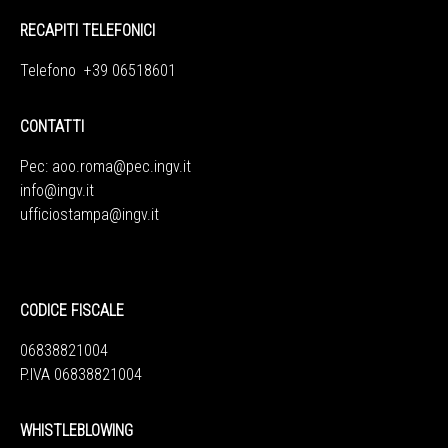
RECAPITI TELEFONICI
Telefono +39 06518601
CONTATTI
Pec:
aoo.roma@pec.ingv.it
info@ingv.it
ufficiostampa@ingv.it
CODICE FISCALE
06838821004
P.IVA 06838821004
WHISTLEBLOWING