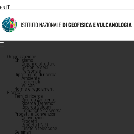
EN
IT
Organizzazione
Chi siamo
Organi e strutture
Sezioni e sedi
Personale
Dipartimenti di ricerca
Ambiente
Terremoti
Vulcani
Norme e regolamenti
Ricerca
Temi di ricerca
Ricerca Ambiente
Ricerca Terremoti
Ricerca Vulcani
Tematiche trasversali
Progetti e Convenzioni
Convenzioni
Progetti
Progetti PNRR
Einstein telescope
Seminari