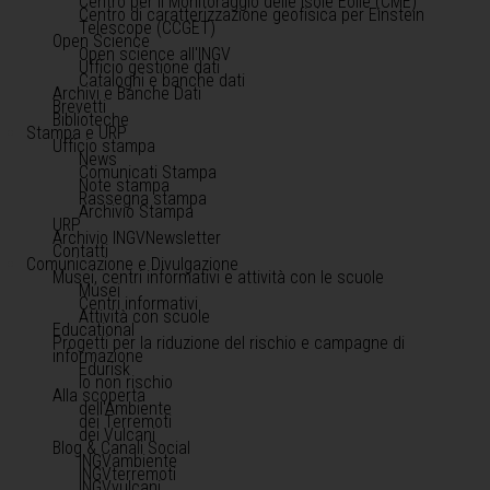
Centro per il Monitoraggio delle Isole Eolie (CME)
Centro di caratterizzazione geofisica per Einstein
Telescope (CCGET)
Open Science
Open science all'INGV
Ufficio gestione dati
Cataloghi e banche dati
Archivi e Banche Dati
Brevetti
Biblioteche
Stampa e URP
Ufficio stampa
News
Comunicati Stampa
Note stampa
Rassegna stampa
Archivio Stampa
URP
Archivio INGVNewsletter
Contatti
Comunicazione e Divulgazione
Musei, centri informativi e attività con le scuole
Musei
Centri informativi
Attività con scuole
Educational
Progetti per la riduzione del rischio e campagne di
informazione
Edurisk
Io non rischio
Alla scoperta
dell'Ambiente
dei Terremoti
dei Vulcani
Blog & Canali Social
INGVambiente
INGVterremoti
INGVvulcani