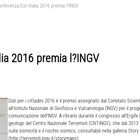
onferenza Esri Italia 2016 premia l?INGV
alia 2016 premia l?INGV
Dati per i cittadini 2016 è il premio assegnato dal Comitato Scient
all’Istituto Nazionale di Geofisica e Vulcanologia (INGV) per il proge
comunicazione dell’INGV. A ritirarlo durante il congresso all’Ergif
geologo del Centro Nazionale Terremoti (CNT-INGV), che dal 2013
sulla sismicità e il rischio sismico, consultabili nella galleria Sto
(
http://terremoti.ingv.it/storymaps
).