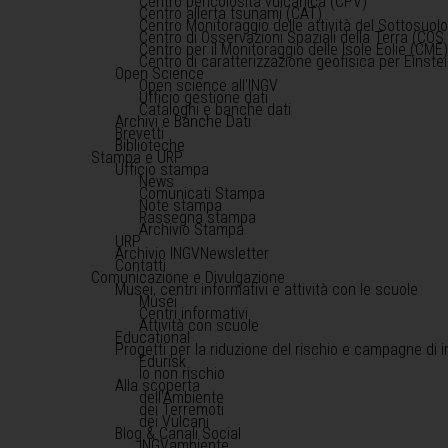
Centro pericolosità vulcanica (CPV)
Centro allerta tsunami (CAT)
Centro Monitoraggio delle attività del Sottosuol
Centro di Osservazioni Spaziali della Terra (COS 
Centro per il Monitoraggio delle Isole Eolie (CME
Centro di caratterizzazione geofisica per Einst
Open Science
Open science all'INGV
Ufficio gestione dati
Cataloghi e banche dati
Archivi e Banche Dati
Brevetti
Biblioteche
Stampa e URP
Ufficio stampa
News
Comunicati Stampa
Note stampa
Rassegna stampa
Archivio Stampa
URP
Archivio INGVNewsletter
Contatti
Comunicazione e Divulgazione
Musei, centri informativi e attività con le scuole
Musei
Centri informativi
Attività con scuole
Educational
Progetti per la riduzione del rischio e campagne di 
Edurisk
Io non rischio
Alla scoperta
dell'Ambiente
dei Terremoti
dei Vulcani
Blog & Canali Social
INGVambiente