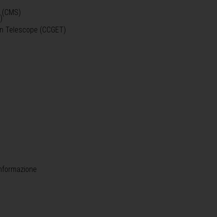
o (CMS)
)
)
ein Telescope (CCGET)
informazione