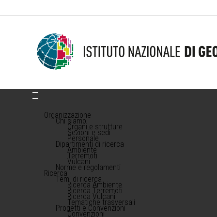
Organizzazione
Chi siamo
Organi e strutture
Sezioni e sedi
Personale
Dipartimenti di ricerca
Ambiente
Terremoti
Vulcani
Norme e regolamenti
Ricerca
Temi di ricerca
Ricerca Ambiente
Ricerca Terremoti
Ricerca Vulcani
Tematiche trasversali
Progetti e Convenzioni
Convenzioni