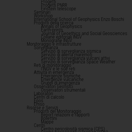
Progetti
Progetti PNRR
Einstein telescope
Seminari
Workshop
International School of Geophysics Enzo Boschi
Prodotti della ricerca
Annals of Geophysics
Earth-prints
Journal of Geoethics and Social Geosciences
Collane editoriali INGV
Monografie INGV
Monitoraggio e infrastrutture
Sorveglianza
Servizio di sorveglianza sismica
Servizio di allerta maremoti
Servizio di sorveglianza vulcani attivi
Servizio di sorveglianza Space Weather
Reti di monitoraggio
l'INGV e le sue reti
Attività in emergenza
Emergenze sismiche
Emergenze vulcaniche
Gruppi di emergenza
Osservatori Geofisici
Osservatori strumentali
Laboratori
Centri di calcolo
Epos
Emso
Risorse e Servizi
Prodotti del Monitoraggio
Report relazioni e rapporti
Bollettini
Mappe
Centri
Centro pericolosità sismica (CPS)