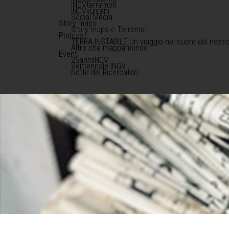
INGVterremoti
INGVvulcani
Social Media
Story maps
Story maps e Terremoti
Podcast
TERRA INSTABILE Un viaggio nel cuore del nostr
Altro che mappamondo
Eventi
25anniINGV
Ventennale INGV
Notte dei Ricercatori