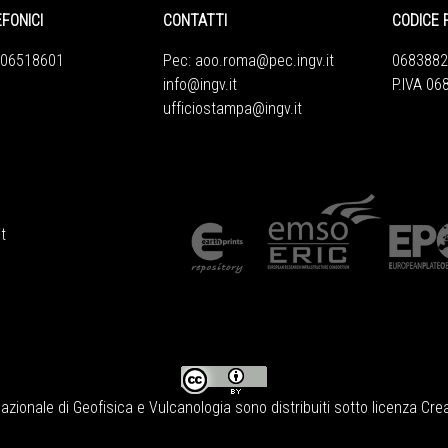
EFONICI
CONTATTI
CODICE 
 06518601
Pec:
aoo.roma@pec.ingv.it
0683882
info@ingv.it
P.IVA 0
ufficiostampa@ingv.it
t
Nazionale di Geofisica e Vulcanologia
sono distribuiti sotto licenza
Crea