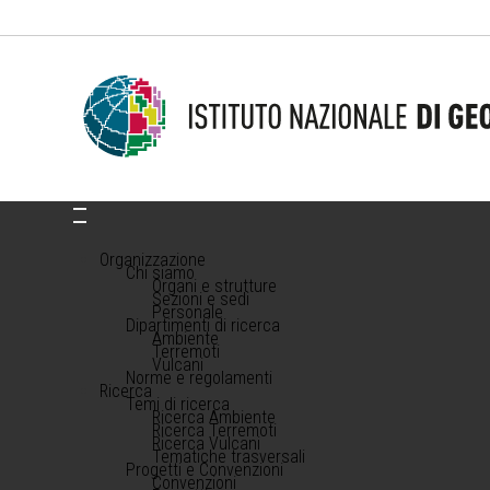
Organizzazione
Chi siamo
Organi e strutture
Sezioni e sedi
Personale
Dipartimenti di ricerca
Ambiente
Terremoti
Vulcani
Norme e regolamenti
Ricerca
Temi di ricerca
Ricerca Ambiente
Ricerca Terremoti
Ricerca Vulcani
Tematiche trasversali
Progetti e Convenzioni
Convenzioni