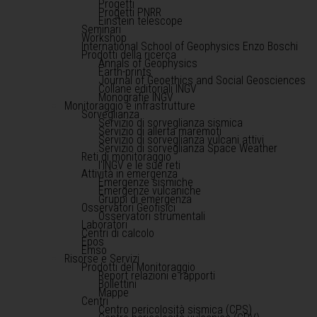
Progetti
Progetti PNRR
Einstein telescope
Seminari
Workshop
International School of Geophysics Enzo Boschi
Prodotti della ricerca
Annals of Geophysics
Earth-prints
Journal of Geoethics and Social Geosciences
Collane editoriali INGV
Monografie INGV
Monitoraggio e infrastrutture
Sorveglianza
Servizio di sorveglianza sismica
Servizio di allerta maremoti
Servizio di sorveglianza vulcani attivi
Servizio di sorveglianza Space Weather
Reti di monitoraggio
l'INGV e le sue reti
Attività in emergenza
Emergenze sismiche
Emergenze vulcaniche
Gruppi di emergenza
Osservatori Geofisici
Osservatori strumentali
Laboratori
Centri di calcolo
Epos
Emso
Risorse e Servizi
Prodotti del Monitoraggio
Report relazioni e rapporti
Bollettini
Mappe
Centri
Centro pericolosità sismica (CPS)