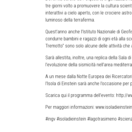
tre giorni volto a promuovere la cultura scient
interattivi a cielo aperto, con le crociere as
luminoso della terraferma.
Quest’anno anche l’Istituto Nazionale di Geofis
condurre bambini e ragazzi di ogni età alla sc
Tremotto" sono solo alcune delle attività che a
Sarà allestita, inoltre, una replica della Sala 
l’evoluzione della sismicità nell’area mediter
A un mese dalla Notte Europea dei Ricercatori 
l’Isola di Einstein sarà anche l’occasione per 
Scarica qui il programma dell’evento:
http://
Per maggiori informazioni: www.isoladieinstein
#ingv #isoladieinstein #lagotrasimeno #scienz