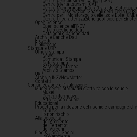
Centro pericolosità vulcanica (CPV)
Centro allerta tsunami (CAT)
Centro Monitoraggio delle attività del Sottosuol
Centro di Osservazioni Spaziali della Terra (COS 
Centro per il Monitoraggio delle Isole Eolie (CME
Centro di caratterizzazione geofisica per Einst
Open Science
Open science all'INGV
Ufficio gestione dati
Cataloghi e banche dati
Archivi e Banche Dati
Brevetti
Biblioteche
Stampa e URP
Ufficio stampa
News
Comunicati Stampa
Note stampa
Rassegna stampa
Archivio Stampa
URP
Archivio INGVNewsletter
Contatti
Comunicazione e Divulgazione
Musei, centri informativi e attività con le scuole
Musei
Centri informativi
Attività con scuole
Educational
Progetti per la riduzione del rischio e campagne di 
Edurisk
Io non rischio
Alla scoperta
dell'Ambiente
dei Terremoti
dei Vulcani
Blog & Canali Social
INGVambiente