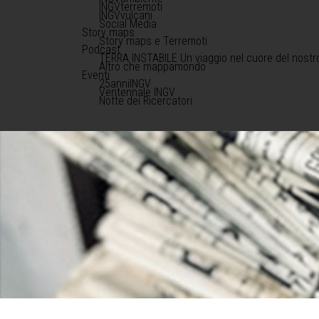
INGVterremoti
INGVvulcani
Social Media
Story maps
Story maps e Terremoti
Podcast
TERRA INSTABILE Un viaggio nel cuore del nostr
Altro che mappamondo
Eventi
25anniINGV
Ventennale INGV
Notte dei Ricercatori