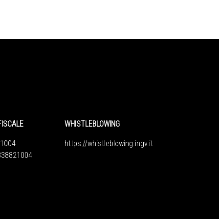
FISCALE
WHISTLEBLOWING
1004
https://whistleblowing.ingv.
it
6838821004