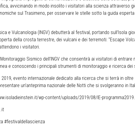
ifica, avvicinando in modo insolito i visitatori alla scienza attraverso
tronomiche sul Trasimeno, per osservare le stelle sotto la guida espert
ica e Vulcanologia (INGV) debutterà al festival, portando sull’Isola gio
operta della crosta terrestre, dei vulcani e dei terremoti: "Escape Vol
ttendono i visitatori.
di Monitoraggio Sismico dell’INGV che consentirà ai visitatori di entrare 
ranea e conoscendo i principali strumenti di monitoraggio e ricerca dei 
2019, evento internazionale dedicato alla ricerca che si terrà in oltr
presentare un’anteprima nazionale delle Notti che si svolgeranno in Ital
www.isoladieinstein.it/wp-content/uploads/2019/08/IE-programma2019
.it
a #festivaldellascienza