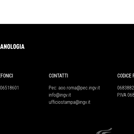
EFONICI
CONTATTI
CODICE 
 06518601
Pec:
aoo.roma@pec.ingv.it
0683882
info@ingv.it
P.IVA 0
ufficiostampa@ingv.it