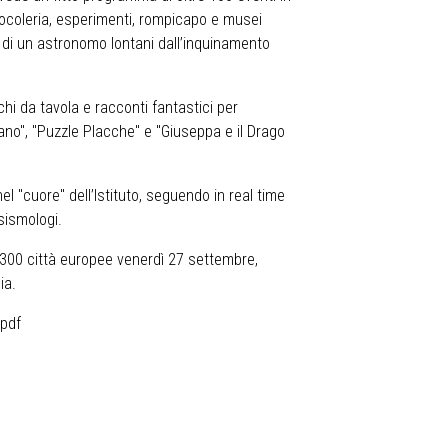
 giocoleria, esperimenti, rompicapo e musei
a di un astronomo lontani dall’inquinamento
chi da tavola e racconti fantastici per
cano", "Puzzle Placche" e "Giuseppa e il Drago
nel "cuore" dell’Istituto, seguendo in real time
sismologi.
e 300 città europee venerdì 27 settembre,
ia.
.pdf