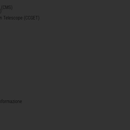
o (CMS)
)
)
ein Telescope (CCGET)
informazione