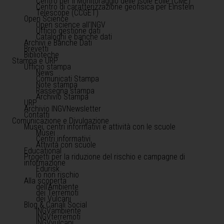
Centro per il Monitoraggio delle Isole Eolie (CME)
Centro di caratterizzazione geofisica per Einstein
Telescope (CCGET)
Open Science
Open science all'INGV
Ufficio gestione dati
Cataloghi e banche dati
Archivi e Banche Dati
Brevetti
Biblioteche
Stampa e URP
Ufficio stampa
News
Comunicati Stampa
Note stampa
Rassegna stampa
Archivio Stampa
URP
Archivio INGVNewsletter
Contatti
Comunicazione e Divulgazione
Musei, centri informativi e attività con le scuole
Musei
Centri informativi
Attività con scuole
Educational
Progetti per la riduzione del rischio e campagne di
informazione
Edurisk
Io non rischio
Alla scoperta
dell'Ambiente
dei Terremoti
dei Vulcani
Blog & Canali Social
INGVambiente
INGVterremoti
INGVvulcani