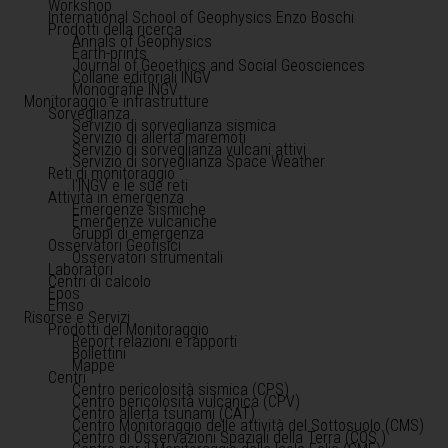
Workshop
International School of Geophysics Enzo Boschi
Prodotti della ricerca
Annals of Geophysics
Earth-prints
Journal of Geoethics and Social Geosciences
Collane editoriali INGV
Monografie INGV
Monitoraggio e infrastrutture
Sorveglianza
Servizio di sorveglianza sismica
Servizio di allerta maremoti
Servizio di sorveglianza vulcani attivi
Servizio di sorveglianza Space Weather
Reti di monitoraggio
l'INGV e le sue reti
Attività in emergenza
Emergenze sismiche
Emergenze vulcaniche
Gruppi di emergenza
Osservatori Geofisici
Osservatori strumentali
Laboratori
Centri di calcolo
Epos
Emso
Risorse e Servizi
Prodotti del Monitoraggio
Report relazioni e rapporti
Bollettini
Mappe
Centri
Centro pericolosità sismica (CPS)
Centro pericolosità vulcanica (CPV)
Centro allerta tsunami (CAT)
Centro Monitoraggio delle attività del Sottosuolo (CMS)
Centro di Osservazioni Spaziali della Terra (COS )