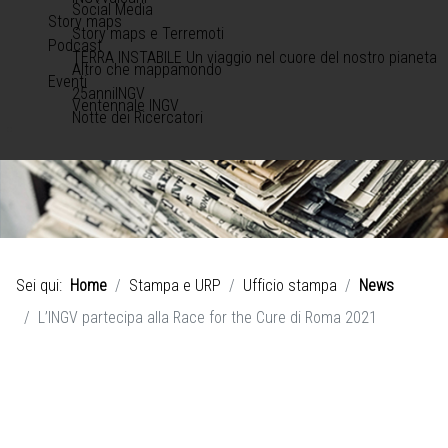
Social Media
Story maps
Story maps e Terremoti
Podcast
TERRA INSTABILE Un viaggio nel cuore del nostro pianeta
Altro che mappamondo
Eventi
25anniINGV
Ventennale INGV
Notte dei Ricercatori
Sei qui:
Home
Stampa e URP
Ufficio stampa
News
L’INGV partecipa alla Race for the Cure di Roma 2021