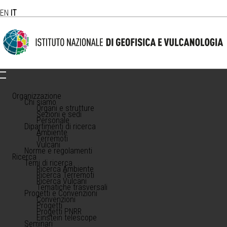
EN
IT
Organizzazione
Chi siamo
Organi e strutture
Sezioni e sedi
Personale
Dipartimenti di ricerca
Ambiente
Terremoti
Vulcani
Norme e regolamenti
Ricerca
Temi di ricerca
Ricerca Ambiente
Ricerca Terremoti
Ricerca Vulcani
Tematiche trasversali
Progetti e Convenzioni
Convenzioni
Progetti
Progetti PNRR
Einstein telescope
Seminari