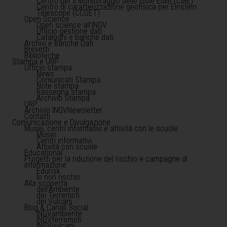
Centro per il Monitoraggio delle Isole Eolie (CME)
Centro di caratterizzazione geofisica per Einstein
Telescope (CCGET)
Open Science
Open science all'INGV
Ufficio gestione dati
Cataloghi e banche dati
Archivi e Banche Dati
Brevetti
Biblioteche
Stampa e URP
Ufficio stampa
News
Comunicati Stampa
Note stampa
Rassegna stampa
Archivio Stampa
URP
Archivio INGVNewsletter
Contatti
Comunicazione e Divulgazione
Musei, centri informativi e attività con le scuole
Musei
Centri informativi
Attività con scuole
Educational
Progetti per la riduzione del rischio e campagne di
informazione
Edurisk
Io non rischio
Alla scoperta
dell'Ambiente
dei Terremoti
dei Vulcani
Blog & Canali Social
INGVambiente
INGVterremoti
INGVvulcani