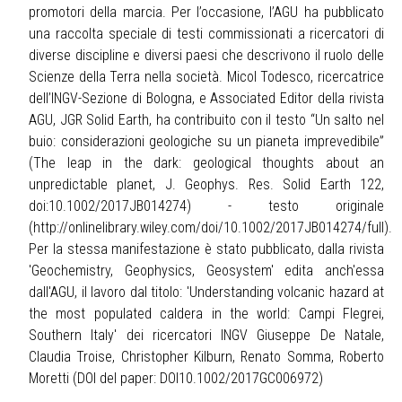
promotori della marcia. Per l’occasione, l’AGU ha pubblicato
una raccolta speciale di testi commissionati a ricercatori di
diverse discipline e diversi paesi che descrivono il ruolo delle
Scienze della Terra nella società. Micol Todesco, ricercatrice
dell’INGV-Sezione di Bologna, e Associated Editor della rivista
AGU, JGR Solid Earth, ha contribuito con il testo “Un salto nel
buio: considerazioni geologiche su un pianeta imprevedibile”
(The leap in the dark: geological thoughts about an
unpredictable planet, J. Geophys. Res. Solid Earth 122,
doi:10.1002/2017JB014274) - testo originale
(
http://onlinelibrary.wiley.com/doi/10.1002/2017JB014274/full
).
Per la stessa manifestazione è stato pubblicato, dalla rivista
'Geochemistry, Geophysics, Geosystem' edita anch'essa
dall'AGU, il lavoro dal titolo: 'Understanding volcanic hazard at
the most populated caldera in the world: Campi Flegrei,
Southern Italy' dei ricercatori INGV Giuseppe De Natale,
Claudia Troise, Christopher Kilburn, Renato Somma, Roberto
Moretti (DOI del paper: DOI10.1002/2017GC006972)