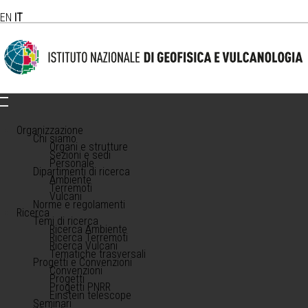
EN
IT
Organizzazione
Chi siamo
Organi e strutture
Sezioni e sedi
Personale
Dipartimenti di ricerca
Ambiente
Terremoti
Vulcani
Norme e regolamenti
Ricerca
Temi di ricerca
Ricerca Ambiente
Ricerca Terremoti
Ricerca Vulcani
Tematiche trasversali
Progetti e Convenzioni
Convenzioni
Progetti
Progetti PNRR
Einstein telescope
Seminari