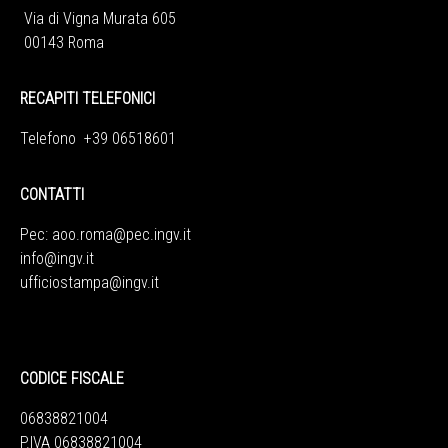
Via di Vigna Murata 605
00143 Roma
RECAPITI TELEFONICI
Telefono +39 06518601
CONTATTI
Pec:
aoo.roma@pec.ingv.it
info@ingv.it
ufficiostampa@ingv.it
CODICE FISCALE
06838821004
P.IVA 06838821004