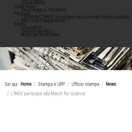
Social Media
Story maps
Story maps e Terremoti
Podcast
TERRA INSTABILE Un viaggio nel cuore del nostro pianeta
Altro che mappamondo
Eventi
25anniINGV
Ventennale INGV
Notte dei Ricercatori
Sei qui:
Home
Stampa e URP
Ufficio stampa
News
L'INGV partecipa alla March for science