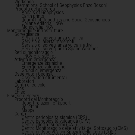
Workshop
International School of Geophysics Enzo Boschi
Prodotti della ricerca
Annals of Geophysics
Earth-prints
Journal of Geoethics and Social Geosciences
Collane editoriali INGV
Monografie INGV
Monitoraggio e infrastrutture
Sorveglianza
Servizio di sorveglianza sismica
Servizio di allerta maremoti
Servizio di sorveglianza vulcani attivi
Servizio di sorveglianza Space Weather
Reti di monitoraggio
l'INGV e le sue reti
Attività in emergenza
Emergenze sismiche
Emergenze vulcaniche
Gruppi di emergenza
Osservatori Geofisici
Osservatori strumentali
Laboratori
Centri di calcolo
Epos
Emso
Risorse e Servizi
Prodotti del Monitoraggio
Report relazioni e rapporti
Bollettini
Mappe
Centri
Centro pericolosità sismica (CPS)
Centro pericolosità vulcanica (CPV)
Centro allerta tsunami (CAT)
Centro Monitoraggio delle attività del Sottosuolo (CMS)
Centro di Osservazioni Spaziali della Terra (COS )