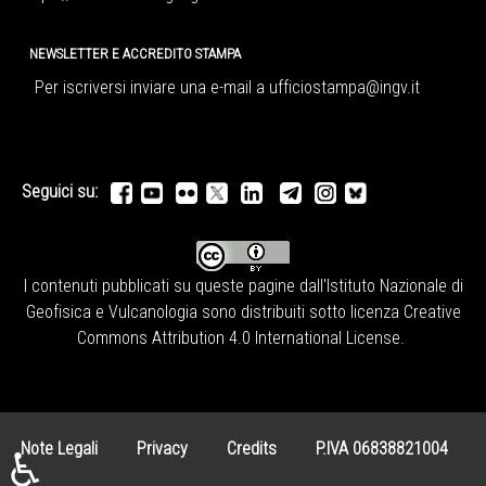
NEWSLETTER E ACCREDITO STAMPA
Per iscriversi inviare una e-mail a
ufficiostampa@ingv.it
Seguici su:
I contenuti pubblicati su queste pagine dall'
Istituto Nazionale di
Geofisica e Vulcanologia
sono distribuiti sotto licenza
Creative
Commons Attribution 4.0 International License
.
Note Legali
Privacy
Credits
P.IVA 06838821004
♿