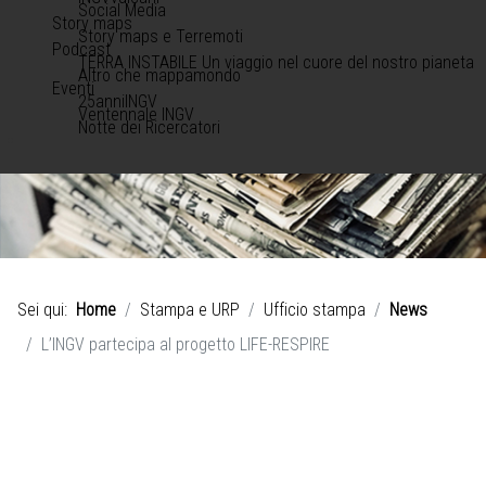
Social Media
Story maps
Story maps e Terremoti
Podcast
TERRA INSTABILE Un viaggio nel cuore del nostro pianeta
Altro che mappamondo
Eventi
25anniINGV
Ventennale INGV
Notte dei Ricercatori
Sei qui:
Home
Stampa e URP
Ufficio stampa
News
L’INGV partecipa al progetto LIFE-RESPIRE