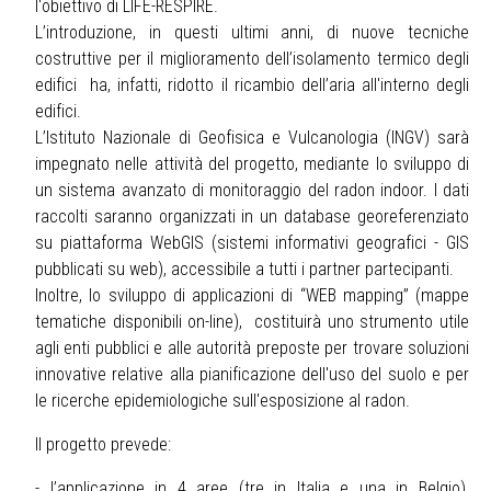
l'obiettivo di LIFE-RESPIRE.
L’introduzione, in questi ultimi anni, di nuove tecniche
costruttive per il miglioramento dell’isolamento termico degli
edifici ha, infatti, ridotto il ricambio dell’aria all'interno degli
edifici.
L’Istituto Nazionale di Geofisica e Vulcanologia (INGV) sarà
impegnato nelle attività del progetto, mediante lo sviluppo di
un sistema avanzato di monitoraggio del radon indoor. I dati
raccolti saranno organizzati in un database georeferenziato
su piattaforma WebGIS (sistemi informativi geografici - GIS
pubblicati su web), accessibile a tutti i partner partecipanti.
Inoltre, lo sviluppo di applicazioni di “WEB mapping” (mappe
tematiche disponibili on-line), costituirà uno strumento utile
agli enti pubblici e alle autorità preposte per trovare soluzioni
innovative relative alla pianificazione dell'uso del suolo e per
le ricerche epidemiologiche sull'esposizione al radon.
Il progetto prevede:
- l’applicazione in 4 aree (tre in Italia e una in Belgio),