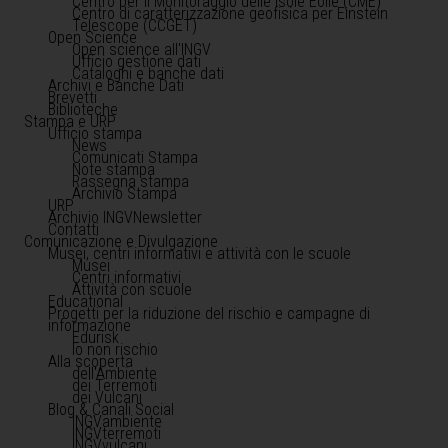
Centro per il Monitoraggio delle Isole Eolie (CME)
Centro di caratterizzazione geofisica per Einstein
Telescope (CCGET)
Open Science
Open science all'INGV
Ufficio gestione dati
Cataloghi e banche dati
Archivi e Banche Dati
Brevetti
Biblioteche
Stampa e URP
Ufficio stampa
News
Comunicati Stampa
Note stampa
Rassegna stampa
Archivio Stampa
URP
Archivio INGVNewsletter
Contatti
Comunicazione e Divulgazione
Musei, centri informativi e attività con le scuole
Musei
Centri informativi
Attività con scuole
Educational
Progetti per la riduzione del rischio e campagne di
informazione
Edurisk
Io non rischio
Alla scoperta
dell'Ambiente
dei Terremoti
dei Vulcani
Blog & Canali Social
INGVambiente
INGVterremoti
INGVvulcani