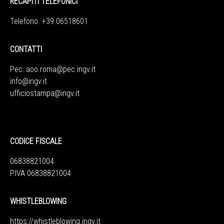
RECAPITI TELEFONICI
Telefono +39 06518601
CONTATTI
Pec:
aoo.roma@pec.ingv.it
info@ingv.it
ufficiostampa@ingv.it
CODICE FISCALE
06838821004
P.IVA 06838821004
WHISTLEBLOWING
https://whistleblowing.ingv.
it