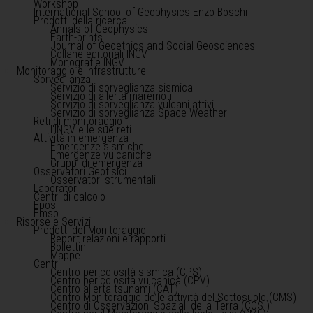
Workshop
International School of Geophysics Enzo Boschi
Prodotti della ricerca
Annals of Geophysics
Earth-prints
Journal of Geoethics and Social Geosciences
Collane editoriali INGV
Monografie INGV
Monitoraggio e infrastrutture
Sorveglianza
Servizio di sorveglianza sismica
Servizio di allerta maremoti
Servizio di sorveglianza vulcani attivi
Servizio di sorveglianza Space Weather
Reti di monitoraggio
l'INGV e le sue reti
Attività in emergenza
Emergenze sismiche
Emergenze vulcaniche
Gruppi di emergenza
Osservatori Geofisici
Osservatori strumentali
Laboratori
Centri di calcolo
Epos
Emso
Risorse e Servizi
Prodotti del Monitoraggio
Report relazioni e rapporti
Bollettini
Mappe
Centri
Centro pericolosità sismica (CPS)
Centro pericolosità vulcanica (CPV)
Centro allerta tsunami (CAT)
Centro Monitoraggio delle attività del Sottosuolo (CMS)
Centro di Osservazioni Spaziali della Terra (COS )