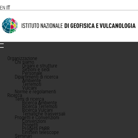
EN
IT
Organizzazione
Chi siamo
Organi e strutture
Sezioni e sedi
Personale
Dipartimenti di ricerca
Ambiente
Terremoti
Vulcani
Norme e regolamenti
Ricerca
Temi di ricerca
Ricerca Ambiente
Ricerca Terremoti
Ricerca Vulcani
Tematiche trasversali
Progetti e Convenzioni
Convenzioni
Progetti
Progetti PNRR
Einstein telescope
Seminari