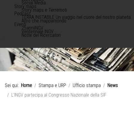
Social Media
Story maps
Story maps e Terremoti
Podcast
TERRA INSTABILE Un viaggio nel cuore del nostro pianeta
Altro che mappamondo
Eventi
25anniINGV
Ventennale INGV
Notte dei Ricercatori
Sei qui:
Home
Stampa e URP
Ufficio stampa
News
L’INGV partecipa al Congresso Nazionale della SIF