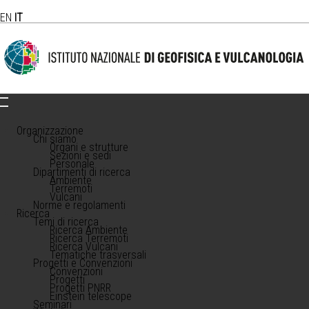
EN
IT
Organizzazione
Chi siamo
Organi e strutture
Sezioni e sedi
Personale
Dipartimenti di ricerca
Ambiente
Terremoti
Vulcani
Norme e regolamenti
Ricerca
Temi di ricerca
Ricerca Ambiente
Ricerca Terremoti
Ricerca Vulcani
Tematiche trasversali
Progetti e Convenzioni
Convenzioni
Progetti
Progetti PNRR
Einstein telescope
Seminari