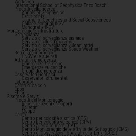
Workshop
International School of Geophysics Enzo Boschi
Prodotti della ricerca
Annals of Geophysics
Earth-prints
Journal of Geoethics and Social Geosciences
Collane editoriali INGV
Monografie INGV
Monitoraggio e infrastrutture
Sorveglianza
Servizio di sorveglianza sismica
Servizio di allerta maremoti
Servizio di sorveglianza vulcani attivi
Servizio di sorveglianza Space Weather
Reti di monitoraggio
l'INGV e le sue reti
Attività in emergenza
Emergenze sismiche
Emergenze vulcaniche
Gruppi di emergenza
Osservatori Geofisici
Osservatori strumentali
Laboratori
Centri di calcolo
Epos
Emso
Risorse e Servizi
Prodotti del Monitoraggio
Report relazioni e rapporti
Bollettini
Mappe
Centri
Centro pericolosità sismica (CPS)
Centro pericolosità vulcanica (CPV)
Centro allerta tsunami (CAT)
Centro Monitoraggio delle attività del Sottosuolo (CMS)
Centro di Osservazioni Spaziali della Terra (COS )