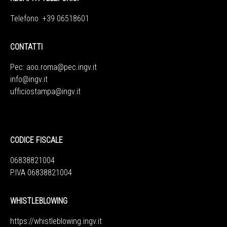
Telefono +39 06518601
CONTATTI
Pec:
aoo.roma@pec.ingv.it
info@ingv.it
ufficiostampa@ingv.it
CODICE FISCALE
06838821004
P.IVA 06838821004
WHISTLEBLOWING
https://whistleblowing.ingv.
it