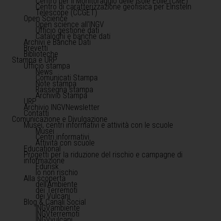
Centro per il Monitoraggio delle Isole Eolie (CME)
Centro di caratterizzazione geofisica per Einstein
Telescope (CCGET)
Open Science
Open science all'INGV
Ufficio gestione dati
Cataloghi e banche dati
Archivi e Banche Dati
Brevetti
Biblioteche
Stampa e URP
Ufficio stampa
News
Comunicati Stampa
Note stampa
Rassegna stampa
Archivio Stampa
URP
Archivio INGVNewsletter
Contatti
Comunicazione e Divulgazione
Musei, centri informativi e attività con le scuole
Musei
Centri informativi
Attività con scuole
Educational
Progetti per la riduzione del rischio e campagne di
informazione
Edurisk
Io non rischio
Alla scoperta
dell'Ambiente
dei Terremoti
dei Vulcani
Blog & Canali Social
INGVambiente
INGVterremoti
INGVvulcani