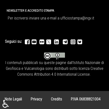
NEWSLETTER E ACCREDITO STAMPA
Per iscriversi inviare una e-mail a
ufficiostampa@ingv.it
Seguici su:
I contenuti pubblicati su queste pagine dall'
Istituto Nazionale di
Geofisica e Vulcanologia
sono distribuiti sotto licenza
Creative
Commons Attribution 4.0 International License
.
Note Legali
Privacy
Credits
P.IVA 06838821004
♿