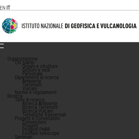
EN
IT
Organizzazione
Chi siamo
Organi e strutture
Sezioni e sedi
Personale
Dipartimenti di ricerca
Ambiente
Terremoti
Vulcani
Norme e regolamenti
Ricerca
Temi di ricerca
Ricerca Ambiente
Ricerca Terremoti
Ricerca Vulcani
Tematiche trasversali
Progetti e Convenzioni
Convenzioni
Progetti
Progetti PNRR
Einstein telescope
Seminari