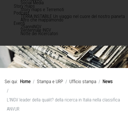
Social Media
Story maps
Story maps e Terremoti
Podcast
TERRA INSTABILE Un viaggio nel cuore del nostro pianeta
Altro che mappamondo
Eventi
25anniINGV
Ventennale INGV
Notte dei Ricercatori
Sei qui:
Home
Stampa e URP
Ufficio stampa
News
L'INGV leader della qualit? della ricerca in Italia nella classifica
ANVUR