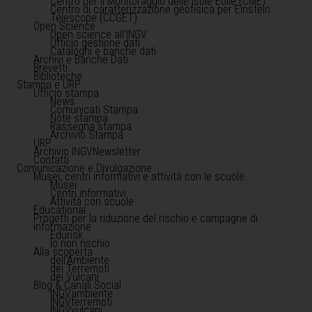
Centro per il Monitoraggio delle Isole Eolie (CME)
Centro di caratterizzazione geofisica per Einstein
Telescope (CCGET)
Open Science
Open science all'INGV
Ufficio gestione dati
Cataloghi e banche dati
Archivi e Banche Dati
Brevetti
Biblioteche
Stampa e URP
Ufficio stampa
News
Comunicati Stampa
Note stampa
Rassegna stampa
Archivio Stampa
URP
Archivio INGVNewsletter
Contatti
Comunicazione e Divulgazione
Musei, centri informativi e attività con le scuole
Musei
Centri informativi
Attività con scuole
Educational
Progetti per la riduzione del rischio e campagne di
informazione
Edurisk
Io non rischio
Alla scoperta
dell'Ambiente
dei Terremoti
dei Vulcani
Blog & Canali Social
INGVambiente
INGVterremoti
INGVvulcani