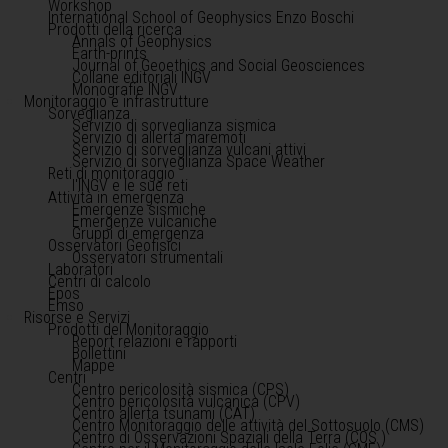
Workshop
International School of Geophysics Enzo Boschi
Prodotti della ricerca
Annals of Geophysics
Earth-prints
Journal of Geoethics and Social Geosciences
Collane editoriali INGV
Monografie INGV
Monitoraggio e infrastrutture
Sorveglianza
Servizio di sorveglianza sismica
Servizio di allerta maremoti
Servizio di sorveglianza vulcani attivi
Servizio di sorveglianza Space Weather
Reti di monitoraggio
l'INGV e le sue reti
Attività in emergenza
Emergenze sismiche
Emergenze vulcaniche
Gruppi di emergenza
Osservatori Geofisici
Osservatori strumentali
Laboratori
Centri di calcolo
Epos
Emso
Risorse e Servizi
Prodotti del Monitoraggio
Report relazioni e rapporti
Bollettini
Mappe
Centri
Centro pericolosità sismica (CPS)
Centro pericolosità vulcanica (CPV)
Centro allerta tsunami (CAT)
Centro Monitoraggio delle attività del Sottosuolo (CMS)
Centro di Osservazioni Spaziali della Terra (COS )