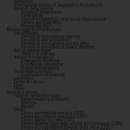
Workshop
International School of Geophysics Enzo Boschi
Prodotti della ricerca
Annals of Geophysics
Earth-prints
Journal of Geoethics and Social Geosciences
Collane editoriali INGV
Monografie INGV
Monitoraggio e infrastrutture
Sorveglianza
Servizio di sorveglianza sismica
Servizio di allerta maremoti
Servizio di sorveglianza vulcani attivi
Servizio di sorveglianza Space Weather
Reti di monitoraggio
l'INGV e le sue reti
Attività in emergenza
Emergenze sismiche
Emergenze vulcaniche
Gruppi di emergenza
Osservatori Geofisici
Osservatori strumentali
Laboratori
Centri di calcolo
Epos
Emso
Risorse e Servizi
Prodotti del Monitoraggio
Report relazioni e rapporti
Bollettini
Mappe
Centri
Centro pericolosità sismica (CPS)
Centro pericolosità vulcanica (CPV)
Centro allerta tsunami (CAT)
Centro Monitoraggio delle attività del Sottosuolo (CMS)
Centro di Osservazioni Spaziali della Terra (COS )