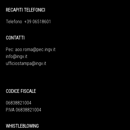
RECAPITI TELEFONICI
Telefono +39 06518601
CONTATTI
Pec:
aoo.roma@pec.ingv.it
info@ingv.it
ufficiostampa@ingv.it
CODICE FISCALE
06838821004
P.IVA 06838821004
WHISTLEBLOWING