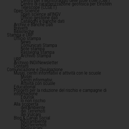
Centro per il Monitoraggio delle Isole Eolie (CME)
Centro di caratterizzazione geofisica per Einstein
Telescope (CCGET)
Open Science
Open science all'INGV
Ufficio gestione dati
Cataloghi e banche dati
Archivi e Banche Dati
Brevetti
Biblioteche
Stampa e URP
Ufficio stampa
News
Comunicati Stampa
Note stampa
Rassegna stampa
Archivio Stampa
URP
Archivio INGVNewsletter
Contatti
Comunicazione e Divulgazione
Musei, centri informativi e attività con le scuole
Musei
Centri informativi
Attività con scuole
Educational
Progetti per la riduzione del rischio e campagne di
informazione
Edurisk
Io non rischio
Alla scoperta
dell'Ambiente
dei Terremoti
dei Vulcani
Blog & Canali Social
INGVambiente
INGVterremoti
INGVvulcani