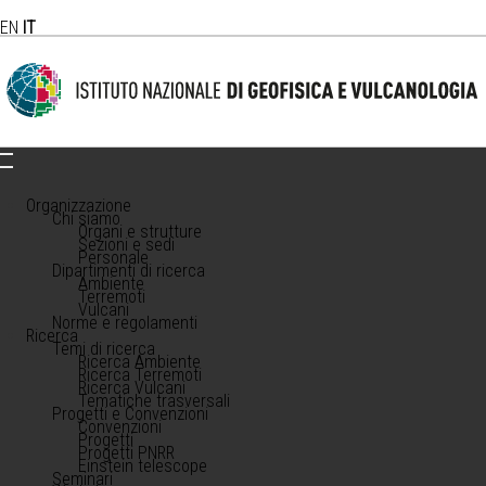
EN
IT
Organizzazione
Chi siamo
Organi e strutture
Sezioni e sedi
Personale
Dipartimenti di ricerca
Ambiente
Terremoti
Vulcani
Norme e regolamenti
Ricerca
Temi di ricerca
Ricerca Ambiente
Ricerca Terremoti
Ricerca Vulcani
Tematiche trasversali
Progetti e Convenzioni
Convenzioni
Progetti
Progetti PNRR
Einstein telescope
Seminari