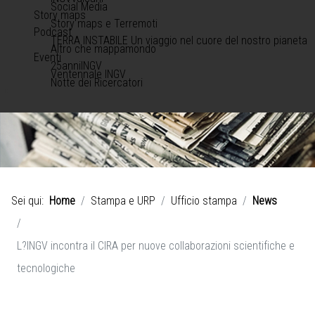
Social Media
Story maps
Story maps e Terremoti
Podcast
TERRA INSTABILE Un viaggio nel cuore del nostro pianeta
Altro che mappamondo
Eventi
25anniINGV
Ventennale INGV
Notte dei Ricercatori
Sei qui:
Home
Stampa e URP
Ufficio stampa
News
L?INGV incontra il CIRA per nuove collaborazioni scientifiche e
tecnologiche