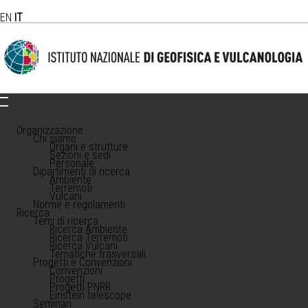
EN
IT
Organizzazione
Chi siamo
Organi e strutture
Sezioni e sedi
Personale
Dipartimenti di ricerca
Ambiente
Terremoti
Vulcani
Norme e regolamenti
Ricerca
Temi di ricerca
Ricerca Ambiente
Ricerca Terremoti
Ricerca Vulcani
Tematiche trasversali
Progetti e Convenzioni
Convenzioni
Progetti
Progetti PNRR
Einstein telescope
Seminari