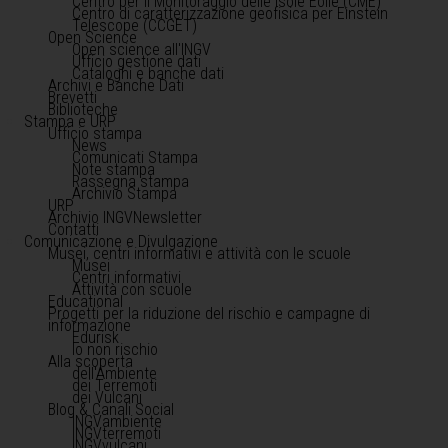
Centro per il Monitoraggio delle Isole Eolie (CME)
Centro di caratterizzazione geofisica per Einstein
Telescope (CCGET)
Open Science
Open science all'INGV
Ufficio gestione dati
Cataloghi e banche dati
Archivi e Banche Dati
Brevetti
Biblioteche
Stampa e URP
Ufficio stampa
News
Comunicati Stampa
Note stampa
Rassegna stampa
Archivio Stampa
URP
Archivio INGVNewsletter
Contatti
Comunicazione e Divulgazione
Musei, centri informativi e attività con le scuole
Musei
Centri informativi
Attività con scuole
Educational
Progetti per la riduzione del rischio e campagne di
informazione
Edurisk
Io non rischio
Alla scoperta
dell'Ambiente
dei Terremoti
dei Vulcani
Blog & Canali Social
INGVambiente
INGVterremoti
INGVvulcani