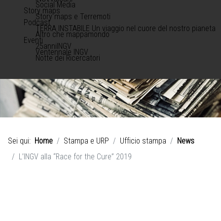
Social Media
Story maps
Story maps e Terremoti
Podcast
TERRA INSTABILE Un viaggio nel cuore del nostro pianeta
Altro che mappamondo
Eventi
25anniINGV
Ventennale INGV
Notte dei Ricercatori
Sei qui:
Home
Stampa e URP
Ufficio stampa
News
L’INGV alla “Race for the Cure” 2019