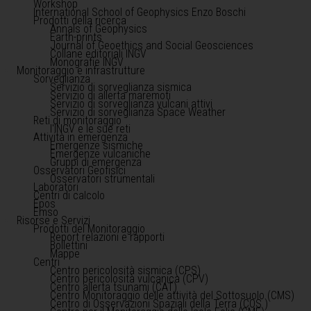
Workshop
International School of Geophysics Enzo Boschi
Prodotti della ricerca
Annals of Geophysics
Earth-prints
Journal of Geoethics and Social Geosciences
Collane editoriali INGV
Monografie INGV
Monitoraggio e infrastrutture
Sorveglianza
Servizio di sorveglianza sismica
Servizio di allerta maremoti
Servizio di sorveglianza vulcani attivi
Servizio di sorveglianza Space Weather
Reti di monitoraggio
l'INGV e le sue reti
Attività in emergenza
Emergenze sismiche
Emergenze vulcaniche
Gruppi di emergenza
Osservatori Geofisici
Osservatori strumentali
Laboratori
Centri di calcolo
Epos
Emso
Risorse e Servizi
Prodotti del Monitoraggio
Report relazioni e rapporti
Bollettini
Mappe
Centri
Centro pericolosità sismica (CPS)
Centro pericolosità vulcanica (CPV)
Centro allerta tsunami (CAT)
Centro Monitoraggio delle attività del Sottosuolo (CMS)
Centro di Osservazioni Spaziali della Terra (COS )