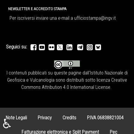
NEWSLETTER E ACCREDITO STAMPA
Per iscriversi inviare una e-mail a
ufficiostampa@ingv.it
Seguici su:
I contenuti pubblicati su queste pagine dall'
Istituto Nazionale di
Geofisica e Vulcanologia
sono distribuiti sotto licenza
Creative
Commons Attribution 4.0 International License
.
Note Legali
Privacy
Credits
P.IVA 06838821004
♿
Fatturazione elettronica e Split Payment
Pec