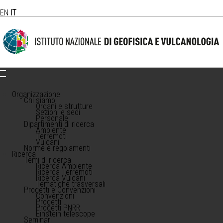
EN
IT
Organizzazione
Chi siamo
Organi e strutture
Sezioni e sedi
Personale
Dipartimenti di ricerca
Ambiente
Terremoti
Vulcani
Norme e regolamenti
Ricerca
Temi di ricerca
Ricerca Ambiente
Ricerca Terremoti
Ricerca Vulcani
Tematiche trasversali
Progetti e Convenzioni
Convenzioni
Progetti
Progetti PNRR
Einstein telescope
Seminari