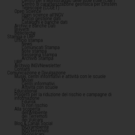
Centro per il Monitoraggio delle Isole Eolie (CME)
Centro di caratterizzazione geofisica per Einstein
Telescope (CCGET)
Open Science
Open science all'INGV
Ufficio gestione dati
Cataloghi e banche dati
Archivi e Banche Dati
Brevetti
Biblioteche
Stampa e URP
Ufficio stampa
News
Comunicati Stampa
Note stampa
Rassegna stampa
Archivio Stampa
URP
Archivio INGVNewsletter
Contatti
Comunicazione e Divulgazione
Musei, centri informativi e attività con le scuole
Musei
Centri informativi
Attività con scuole
Educational
Progetti per la riduzione del rischio e campagne di
informazione
Edurisk
Io non rischio
Alla scoperta
dell'Ambiente
dei Terremoti
dei Vulcani
Blog & Canali Social
INGVambiente
INGVterremoti
INGVvulcani