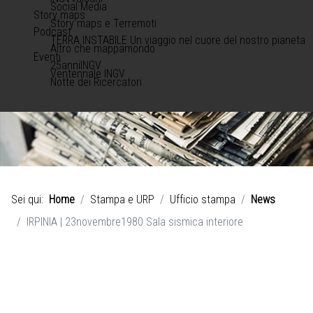
Social Media
Story maps
Story maps e Terremoti
Podcast
TERRA INSTABILE Un viaggio nel cuore del nostro pianeta
Altro che mappamondo
Eventi
25anniINGV
Ventennale INGV
Notte dei Ricercatori
Sei qui:
Home
Stampa e URP
Ufficio stampa
News
IRPINIA | 23novembre1980 Sala sismica interiore