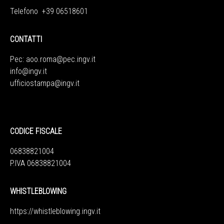
Telefono +39 06518601
CONTATTI
Pec:
aoo.roma@pec.ingv.it
info@ingv.it
ufficiostampa@ingv.it
CODICE FISCALE
06838821004
P.IVA 06838821004
WHISTLEBLOWING
https://whistleblowing.ingv.
it