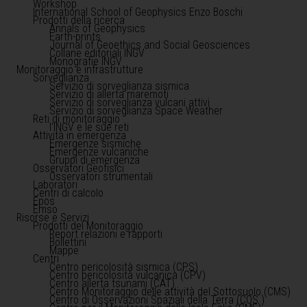
Workshop
International School of Geophysics Enzo Boschi
Prodotti della ricerca
Annals of Geophysics
Earth-prints
Journal of Geoethics and Social Geosciences
Collane editoriali INGV
Monografie INGV
Monitoraggio e infrastrutture
Sorveglianza
Servizio di sorveglianza sismica
Servizio di allerta maremoti
Servizio di sorveglianza vulcani attivi
Servizio di sorveglianza Space Weather
Reti di monitoraggio
l'INGV e le sue reti
Attività in emergenza
Emergenze sismiche
Emergenze vulcaniche
Gruppi di emergenza
Osservatori Geofisici
Osservatori strumentali
Laboratori
Centri di calcolo
Epos
Emso
Risorse e Servizi
Prodotti del Monitoraggio
Report relazioni e rapporti
Bollettini
Mappe
Centri
Centro pericolosità sismica (CPS)
Centro pericolosità vulcanica (CPV)
Centro allerta tsunami (CAT)
Centro Monitoraggio delle attività del Sottosuolo (CMS)
Centro di Osservazioni Spaziali della Terra (COS )