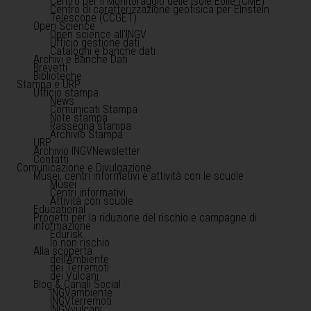
Centro per il Monitoraggio delle Isole Eolie (CME)
Centro di caratterizzazione geofisica per Einstein
Telescope (CCGET)
Open Science
Open science all'INGV
Ufficio gestione dati
Cataloghi e banche dati
Archivi e Banche Dati
Brevetti
Biblioteche
Stampa e URP
Ufficio stampa
News
Comunicati Stampa
Note stampa
Rassegna stampa
Archivio Stampa
URP
Archivio INGVNewsletter
Contatti
Comunicazione e Divulgazione
Musei, centri informativi e attività con le scuole
Musei
Centri informativi
Attività con scuole
Educational
Progetti per la riduzione del rischio e campagne di
informazione
Edurisk
Io non rischio
Alla scoperta
dell'Ambiente
dei Terremoti
dei Vulcani
Blog & Canali Social
INGVambiente
INGVterremoti
INGVvulcani