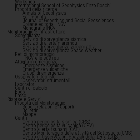
Workshop
International School of Geophysics Enzo Boschi
Prodotti della ricerca
Annals of Geophysics
Earth-prints
Journal of Geoethics and Social Geosciences
Collane editoriali INGV
Monografie INGV
Monitoraggio e infrastrutture
Sorveglianza
Servizio di sorveglianza sismica
Servizio di allerta maremoti
Servizio di sorveglianza vulcani attivi
Servizio di sorveglianza Space Weather
Reti di monitoraggio
l'INGV e le sue reti
Attività in emergenza
Emergenze sismiche
Emergenze vulcaniche
Gruppi di emergenza
Osservatori Geofisici
Osservatori strumentali
Laboratori
Centri di calcolo
Epos
Emso
Risorse e Servizi
Prodotti del Monitoraggio
Report relazioni e rapporti
Bollettini
Mappe
Centri
Centro pericolosità sismica (CPS)
Centro pericolosità vulcanica (CPV)
Centro allerta tsunami (CAT)
Centro Monitoraggio delle attività del Sottosuolo (CMS)
Centro di Osservazioni Spaziali della Terra (COS )