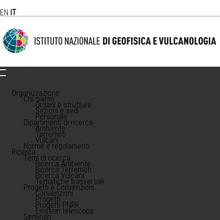
EN
IT
Organizzazione
Chi siamo
Organi e strutture
Sezioni e sedi
Personale
Dipartimenti di ricerca
Ambiente
Terremoti
Vulcani
Norme e regolamenti
Ricerca
Temi di ricerca
Ricerca Ambiente
Ricerca Terremoti
Ricerca Vulcani
Tematiche trasversali
Progetti e Convenzioni
Convenzioni
Progetti
Progetti PNRR
Einstein telescope
Seminari