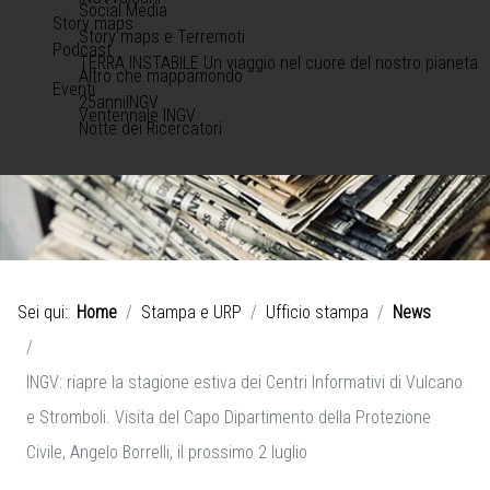
Social Media
Story maps
Story maps e Terremoti
Podcast
TERRA INSTABILE Un viaggio nel cuore del nostro pianeta
Altro che mappamondo
Eventi
25anniINGV
Ventennale INGV
Notte dei Ricercatori
Sei qui:
Home
Stampa e URP
Ufficio stampa
News
INGV: riapre la stagione estiva dei Centri Informativi di Vulcano
e Stromboli. Visita del Capo Dipartimento della Protezione
Civile, Angelo Borrelli, il prossimo 2 luglio