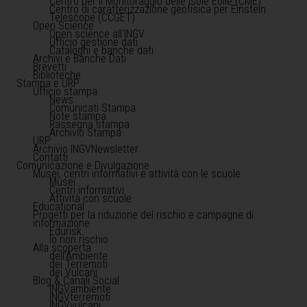
Centro per il Monitoraggio delle Isole Eolie (CME)
Centro di caratterizzazione geofisica per Einstein
Telescope (CCGET)
Open Science
Open science all'INGV
Ufficio gestione dati
Cataloghi e banche dati
Archivi e Banche Dati
Brevetti
Biblioteche
Stampa e URP
Ufficio stampa
News
Comunicati Stampa
Note stampa
Rassegna stampa
Archivio Stampa
URP
Archivio INGVNewsletter
Contatti
Comunicazione e Divulgazione
Musei, centri informativi e attività con le scuole
Musei
Centri informativi
Attività con scuole
Educational
Progetti per la riduzione del rischio e campagne di
informazione
Edurisk
Io non rischio
Alla scoperta
dell'Ambiente
dei Terremoti
dei Vulcani
Blog & Canali Social
INGVambiente
INGVterremoti
INGVvulcani