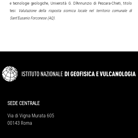
e tecnologie geologiche, Università G. D’Annunzio di Pescara-Chieti, titolo
tesi:
Valutazione della risposta sismica locale nel territorio comunale di
Sant’Eusanio Forconese (AQ)
.
SEDE CENTRALE
Via di Vigna Murata 605
00143 Roma