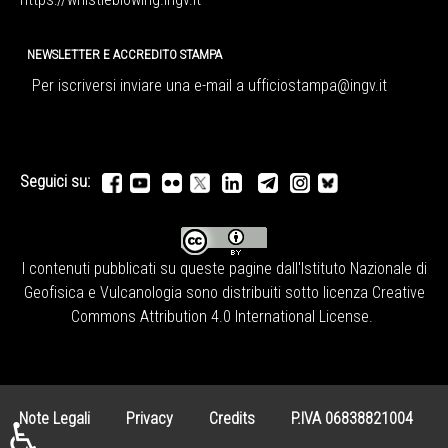
NEWSLETTER E ACCREDITO STAMPA
Per iscriversi inviare una e-mail a
ufficiostampa@ingv.it
Seguici su:
I contenuti pubblicati su queste pagine dall'
Istituto Nazionale di
Geofisica e Vulcanologia
sono distribuiti sotto licenza
Creative
Commons Attribution 4.0 International License
.
Note Legali
Privacy
Credits
P.IVA 06838821004
♿