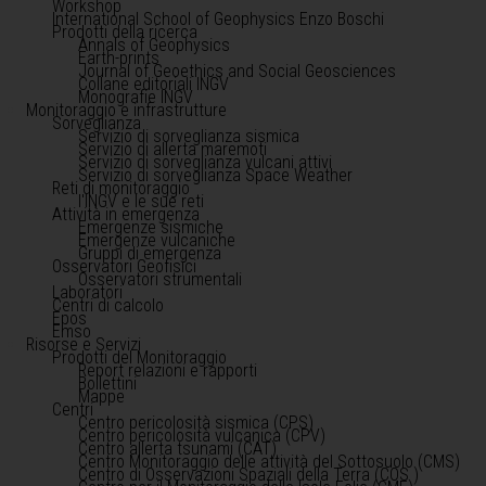
Workshop
International School of Geophysics Enzo Boschi
Prodotti della ricerca
Annals of Geophysics
Earth-prints
Journal of Geoethics and Social Geosciences
Collane editoriali INGV
Monografie INGV
Monitoraggio e infrastrutture
Sorveglianza
Servizio di sorveglianza sismica
Servizio di allerta maremoti
Servizio di sorveglianza vulcani attivi
Servizio di sorveglianza Space Weather
Reti di monitoraggio
l'INGV e le sue reti
Attività in emergenza
Emergenze sismiche
Emergenze vulcaniche
Gruppi di emergenza
Osservatori Geofisici
Osservatori strumentali
Laboratori
Centri di calcolo
Epos
Emso
Risorse e Servizi
Prodotti del Monitoraggio
Report relazioni e rapporti
Bollettini
Mappe
Centri
Centro pericolosità sismica (CPS)
Centro pericolosità vulcanica (CPV)
Centro allerta tsunami (CAT)
Centro Monitoraggio delle attività del Sottosuolo (CMS)
Centro di Osservazioni Spaziali della Terra (COS )