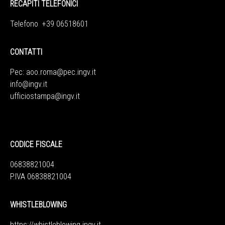
RECAPITI TELEFONICI
Telefono +39 06518601
CONTATTI
Pec:
aoo.roma@pec.ingv.it
info@ingv.it
ufficiostampa@ingv.it
CODICE FISCALE
06838821004
P.IVA 06838821004
WHISTLEBLOWING
https://whistleblowing.ingv.
it