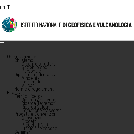
EN
IT
Organizzazione
Chi siamo
Organi e strutture
Sezioni e sedi
Personale
Dipartimenti di ricerca
Ambiente
Terremoti
Vulcani
Norme e regolamenti
Ricerca
Temi di ricerca
Ricerca Ambiente
Ricerca Terremoti
Ricerca Vulcani
Tematiche trasversali
Progetti e Convenzioni
Convenzioni
Progetti
Progetti PNRR
Einstein telescope
Seminari