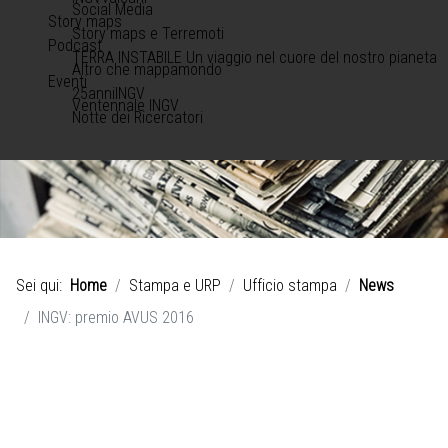
Social Media
Story maps
Story maps e Terremoti
Podcast
TERRA INSTABILE Un viaggio nel cuore del nostro pianeta
Altro che mappamondo
Eventi
25anniINGV
Ventennale INGV
Notte dei Ricercatori
Sei qui:
Home
Stampa e URP
Ufficio stampa
News
INGV: premio AVUS 2016