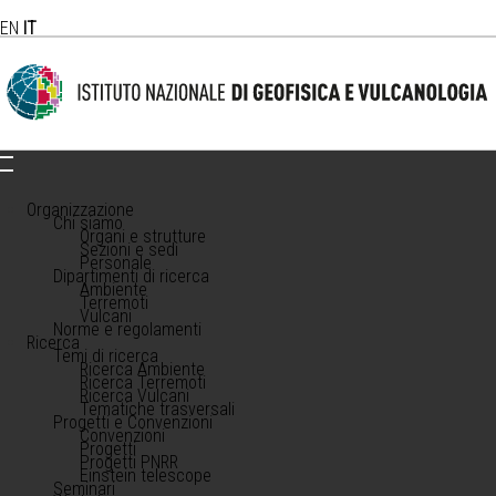
EN
IT
Organizzazione
Chi siamo
Organi e strutture
Sezioni e sedi
Personale
Dipartimenti di ricerca
Ambiente
Terremoti
Vulcani
Norme e regolamenti
Ricerca
Temi di ricerca
Ricerca Ambiente
Ricerca Terremoti
Ricerca Vulcani
Tematiche trasversali
Progetti e Convenzioni
Convenzioni
Progetti
Progetti PNRR
Einstein telescope
Seminari