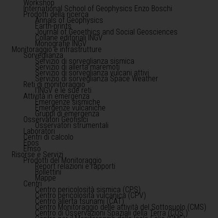
Workshop
International School of Geophysics Enzo Boschi
Prodotti della ricerca
Annals of Geophysics
Earth-prints
Journal of Geoethics and Social Geosciences
Collane editoriali INGV
Monografie INGV
Monitoraggio e infrastrutture
Sorveglianza
Servizio di sorveglianza sismica
Servizio di allerta maremoti
Servizio di sorveglianza vulcani attivi
Servizio di sorveglianza Space Weather
Reti di monitoraggio
l'INGV e le sue reti
Attività in emergenza
Emergenze sismiche
Emergenze vulcaniche
Gruppi di emergenza
Osservatori Geofisici
Osservatori strumentali
Laboratori
Centri di calcolo
Epos
Emso
Risorse e Servizi
Prodotti del Monitoraggio
Report relazioni e rapporti
Bollettini
Mappe
Centri
Centro pericolosità sismica (CPS)
Centro pericolosità vulcanica (CPV)
Centro allerta tsunami (CAT)
Centro Monitoraggio delle attività del Sottosuolo (CMS)
Centro di Osservazioni Spaziali della Terra (COS )