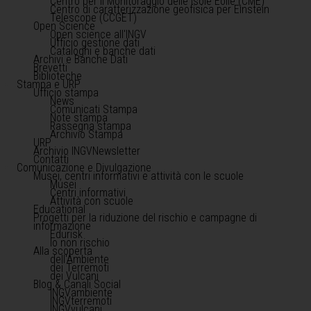
Centro per il Monitoraggio delle Isole Eolie (CME)
Centro di caratterizzazione geofisica per Einstein
Telescope (CCGET)
Open Science
Open science all'INGV
Ufficio gestione dati
Cataloghi e banche dati
Archivi e Banche Dati
Brevetti
Biblioteche
Stampa e URP
Ufficio stampa
News
Comunicati Stampa
Note stampa
Rassegna stampa
Archivio Stampa
URP
Archivio INGVNewsletter
Contatti
Comunicazione e Divulgazione
Musei, centri informativi e attività con le scuole
Musei
Centri informativi
Attività con scuole
Educational
Progetti per la riduzione del rischio e campagne di
informazione
Edurisk
Io non rischio
Alla scoperta
dell'Ambiente
dei Terremoti
dei Vulcani
Blog & Canali Social
INGVambiente
INGVterremoti
INGVvulcani