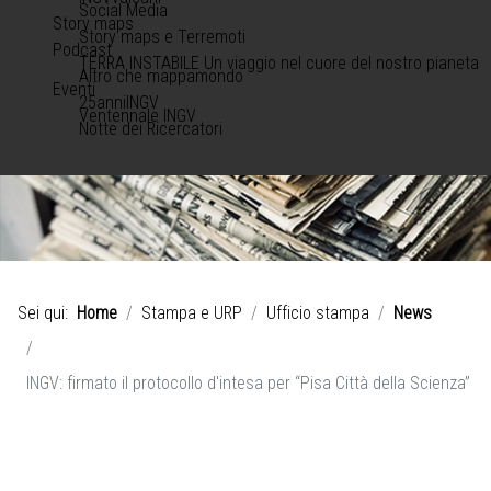
Social Media
Story maps
Story maps e Terremoti
Podcast
TERRA INSTABILE Un viaggio nel cuore del nostro pianeta
Altro che mappamondo
Eventi
25anniINGV
Ventennale INGV
Notte dei Ricercatori
Sei qui:
Home
Stampa e URP
Ufficio stampa
News
INGV: firmato il protocollo d'intesa per “Pisa Città della Scienza”